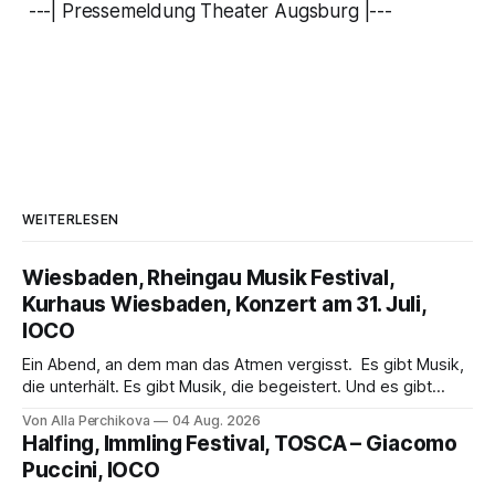
---| Pressemeldung Theater Augsburg |---
WEITERLESEN
Wiesbaden, Rheingau Musik Festival,
Kurhaus Wiesbaden, Konzert am 31. Juli,
IOCO
Ein Abend, an dem man das Atmen vergisst. Es gibt Musik,
die unterhält. Es gibt Musik, die begeistert. Und es gibt
Musik, nach der man minutenlang kein Wort sagen kann.
Von Alla Perchikova
04 Aug. 2026
Genau so war der Abend im Kurhaus Wiesbaden, an dem
Halfing, Immling Festival, TOSCA – Giacomo
Johannes Brahms’ Erstes Klavierkonzert d-Moll op. 15 mit
Puccini, IOCO
Daniil