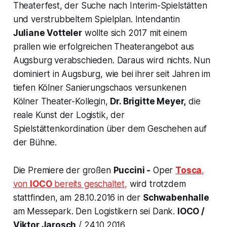
Theaterfest, der Suche nach Interim-Spielstätten
und verstrubbeltem Spielplan. Intendantin
Juliane Votteler
wollte sich 2017 mit einem
prallen wie erfolgreichen Theaterangebot aus
Augsburg verabschieden. Daraus wird nichts. Nun
dominiert in Augsburg, wie bei ihrer seit Jahren im
tiefen Kölner Sanierungschaos versunkenen
Kölner Theater-Kollegin,
Dr. Brigitte Meyer,
die
reale Kunst der Logistik, der
Spielstättenkordination über dem Geschehen auf
der Bühne.
Die Premiere der großen
Puccini -
Oper
Tosca
,
von
IOCO
bereits geschaltet,
wird trotzdem
stattfinden, am 28.10.2016 in der
Schwabenhalle
am Messepark. Den Logistikern sei Dank.
IOCO /
Viktor Jarosch
/ 24.10.2016