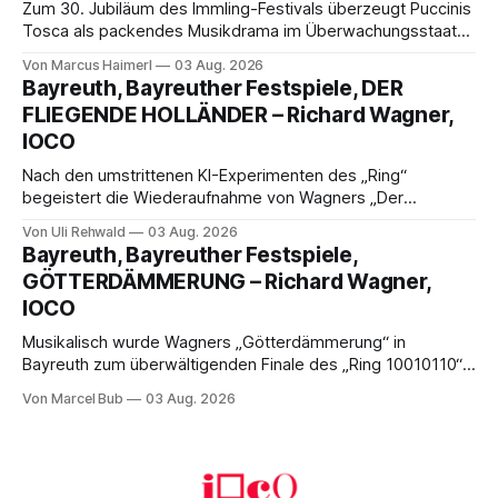
Zum 30. Jubiläum des Immling-Festivals überzeugt Puccinis
Tosca als packendes Musikdrama im Überwachungsstaat
der 1950er-Jahre. Ludwig Baumann erzählt das Werk
Von Marcus Haimerl
03 Aug. 2026
spannend und werkgetreu, getragen von starken Solisten,
Bayreuth, Bayreuther Festspiele, DER
eindrucksvollen Projektionen und einer klangvollen
FLIEGENDE HOLLÄNDER – Richard Wagner,
musikalischen Leitung.
IOCO
Nach den umstrittenen KI-Experimenten des „Ring“
begeistert die Wiederaufnahme von Wagners „Der
fliegende Holländer“ mit packender Regie, großartiger
Von Uli Rehwald
03 Aug. 2026
Musik und einem neuen Traumpaar: Elisabeth Teige und
Bayreuth, Bayreuther Festspiele,
Nicholas Brownlee sorgen für einen der Höhepunkte der
GÖTTERDÄMMERUNG – Richard Wagner,
Bayreuther Festspiele 2026.
IOCO
Musikalisch wurde Wagners „Götterdämmerung“ in
Bayreuth zum überwältigenden Finale des „Ring 10010110“:
Christian Thielemann, Festspielorchester und ein
Von Marcel Bub
03 Aug. 2026
exzellentes Sängerensemble begeisterten. Die KI-geprägte
szenische Umsetzung blieb hingegen auch im
Schlussabend weitgehend ohne Aussagekraft.