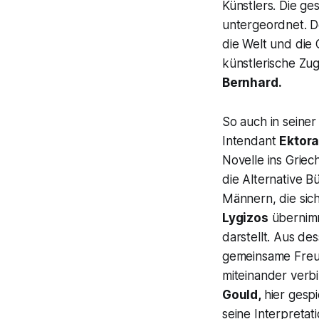
Künstlers. Die g
untergeordnet. D
die Welt und die 
künstlerische Zu
Bernhard.
So auch in seine
Intendant
Ektora
Novelle ins Griec
die Alternative 
Männern, die sic
Lygizos
übernimm
darstellt. Aus d
gemeinsame Freund
miteinander verb
Gould,
hier gespi
seine Interpreta