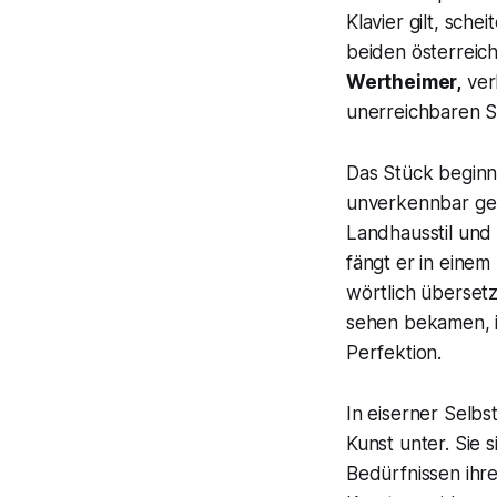
Klavier gilt, sch
beiden österreic
Wertheimer,
ver
unerreichbaren 
Das Stück beginn
unverkennbar gekl
Landhausstil und
fängt er in eine
wörtlich überset
sehen bekamen, i
Perfektion.
In eiserner Selbs
Kunst unter. Sie
Bedürfnissen ihr