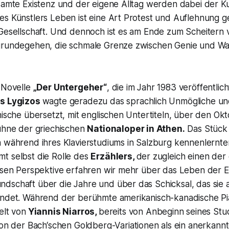
esamte Existenz und der eigene Alltag werden dabei der K
es Künstlers Leben ist eine Art Protest und Auflehnung 
Gesellschaft. Und dennoch ist es am Ende zum Scheitern ve
grundegehen, die schmale Grenze zwischen Genie und Wah
r Novelle
„Der Untergeher“
, die im Jahr 1983 veröffentlic
s Lygizos
wagte geradezu das sprachlich Unmögliche un
hische übersetzt, mit englischen Untertiteln, über den Ok
Bühne der griechischen
Nationaloper in Athen.
Das Stück 
h während ihres Klavierstudiums in Salzburg kennenlernt
t selbst die Rolle des
Erzählers,
der zugleich einen der
essen Perspektive erfahren wir mehr über das Leben der E
schaft über die Jahre und über das Schicksal, das sie al
indet. Während der berühmte amerikanisch-kanadische Pi
elt von
Yiannis Niarros,
bereits von Anbeginn seines St
tion der Bach‘schen
Goldberg
-Variationen als ein anerkan