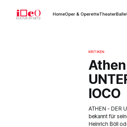
Home
Oper & Operette
Theater
Balle
KRITIKEN
Athen,
UNTER
IOCO
ATHEN - DER U
bekannt für sein
Heinrich Böll o