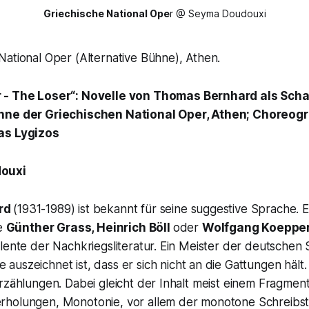
Griechische National Ope
r @ Seyma Doudouxi
ational Oper (Alternative Bühne), Athen.
 - The Loser“:
Novelle von Thomas Bernhard als Scha
hne der Griechischen National Oper, Athen; Choreogr
as Lygizos
ouxi
rd
(1931-1989) ist bekannt für seine suggestive Sprache. E
ie
Günther Grass, Heinrich Böll
oder
Wolfgang Koeppe
lente der Nachkriegsliteratur. Ein Meister der deutschen
auszeichnet ist, dass er sich nicht an die Gattungen hält.
rzählungen. Dabei gleicht der Inhalt meist einem Fragmen
holungen, Monotonie, vor allem der monotone Schreibstil