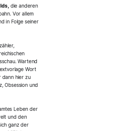
lds,
die anderen
bahn. Vor allem
d in Folge seiner
zähler,
rreichischen
Ausschau. Wartend
Textvorlage Wort
 dann hier zu
z, Obsession und
esamtes Leben der
welt und den
sich ganz der