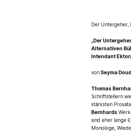
Der Untergeher, N
„Der Untergeher
Alternativen Bü
Intendant Ektor
von
Seyma Doud
Thomas Bernha
Schriftstellern w
stärksten Prosata
Bernhards
Werke 
sind eher lange E
Monologe, Wieder