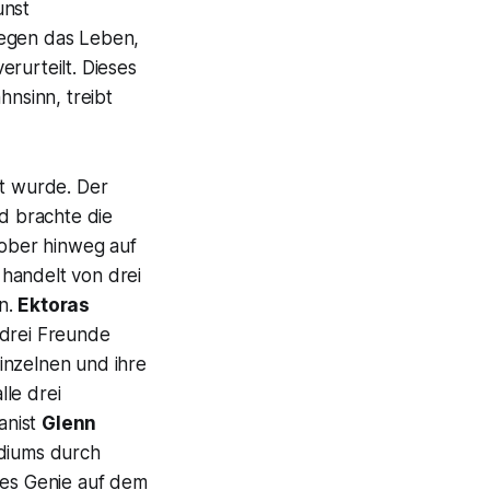
unst
gegen das Leben,
rurteilt. Dieses
nsinn, treibt
ht wurde. Der
d brachte die
tober hinweg auf
handelt von drei
en.
Ektoras
 drei Freunde
inzelnen und ihre
le drei
anist
Glenn
udiums durch
ntes Genie auf dem