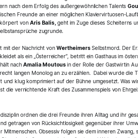
eitern nach dem Erfolg des außergewöhnlichen Talents
Gou
hischen Freunde an einer möglichen Klaviervirtuosen-Lauf
körpert von
Aris Balis,
geht im Zuge dieses Scheiterns un
Selbstansprüche zugrunde.
t mit der Nachricht von
Wertheimers
Selbstmord. Der Er
eidet als ein „
Österreicher“
, betritt ein Gasthaus im öste
 hält nach
Amalia Moutous
in der Rolle der Gastwirtin 
m recht langen Monolog an zu erzählen. Dabei wurde die 
zt und klug komprimiert auf der Bühne umgesetzt. Was wir
st die vernichtende Kraft des Zusammenspiels von Ehrgei
tdisziplin ordnen die drei Freunde ihren Alltag und ihr g
 sind getragen von Rücksichtlosigkeit gegenüber ihrer Um
er Mitmenschen. Obsessiv folgen sie dem inneren Zwang, 