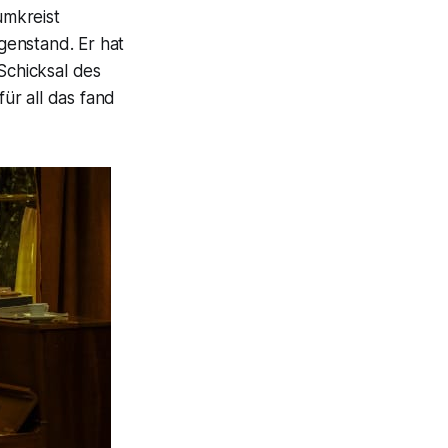
umkreist
genstand. Er hat
Schicksal des
ür all das fand