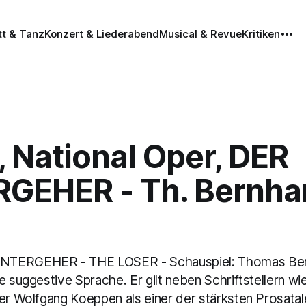
tt & Tanz
Konzert & Liederabend
Musical & Revue
Kritiken
 National Oper, DER
GEHER - Th. Bernha
NTERGEHER - THE LOSER - Schauspiel: Thomas Bern
e suggestive Sprache. Er gilt neben Schriftstellern w
der Wolfgang Koeppen als einer der stärksten Prosatal