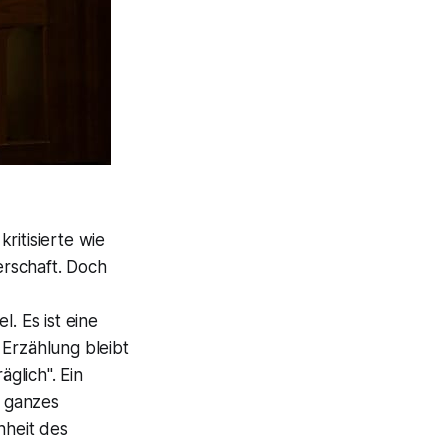
ritisierte wie
erschaft. Doch
. Es ist eine
 Erzählung bleibt
äglich".
Ein
n ganzes
nheit des