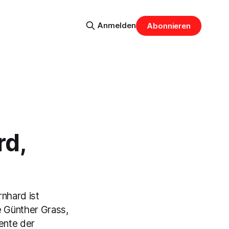
Anmelden
Abonnieren
rd,
hard ist
ie Günther Grass,
ente der