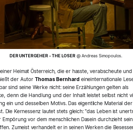
DER UNTERGEHER - THE LOSER
 @ Andreas Simopoulos. 
iner Heimat Österreich, die er hasste, verabscheute und k
nießt der Autor
Thomas Bernhard
eineinternationale Les
bar sind seine Werke nicht: seine Erzählungen gelten als
 denn die Handlung und der Inhalt leistet selbst nicht viel
g ein und desselben Motivs. Das eigentliche Material der
. Die Kernessenz lautet stets gleich: "
das Leben ist unertr
r Empörung vor dem menschlichen Dasein durchzieht sei
affen. Zumeist verhandelt er in seinen Werken die Besesse