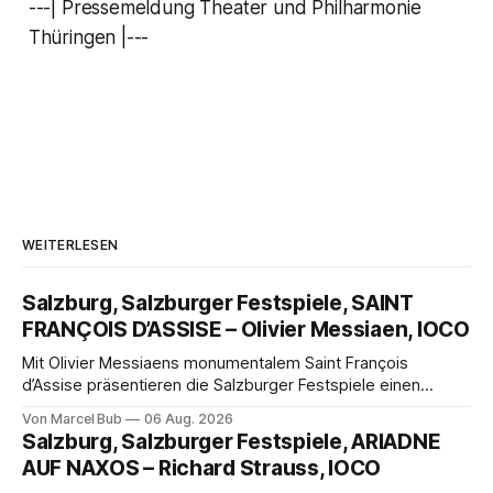
---| Pressemeldung Theater und Philharmonie
Thüringen |---
WEITERLESEN
Salzburg, Salzburger Festspiele, SAINT
FRANÇOIS D’ASSISE – Olivier Messiaen, IOCO
Mit Olivier Messiaens monumentalem Saint François
d’Assise präsentieren die Salzburger Festspiele einen
außergewöhnlichen Opernabend. Romeo Castellucci gelingt
Von Marcel Bub
06 Aug. 2026
eine bildgewaltige Inszenierung, Maxime Pascal entfaltet
Salzburg, Salzburger Festspiele, ARIADNE
die komplexe Partitur eindrucksvoll, Philippe Sly berührt als
AUF NAXOS – Richard Strauss, IOCO
Franziskus.