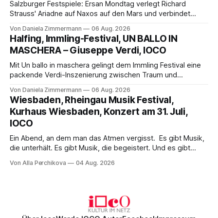
Salzburger Festspiele: Ersan Mondtag verlegt Richard
Strauss' Ariadne auf Naxos auf den Mars und verbindet
Science-Fiction mit Opernklassik. Musikalisch überzeugt die
Von Daniela Zimmermann
06 Aug. 2026
Aufführung mit starken Solisten und den Wiener
Halfing, Immling-Festival, UN BALLO IN
Philharmonikern, szenisch bleibt der zweite Akt jedoch
MASCHERA – Giuseppe Verdi, IOCO
hinter den Erwartungen zurück.
Mit Un ballo in maschera gelingt dem Immling Festival eine
packende Verdi-Inszenierung zwischen Traum und
Wirklichkeit. Verena von Kerssenbrock verbindet
Von Daniela Zimmermann
06 Aug. 2026
psychologische Tiefe mit starken Bildern, getragen von
Wiesbaden, Rheingau Musik Festival,
einem spielfreudigen Ensemble und einer musikalisch
Kurhaus Wiesbaden, Konzert am 31. Juli,
überzeugenden Gesamtleistung.
IOCO
Ein Abend, an dem man das Atmen vergisst. Es gibt Musik,
die unterhält. Es gibt Musik, die begeistert. Und es gibt
Musik, nach der man minutenlang kein Wort sagen kann.
Von Alla Perchikova
04 Aug. 2026
Genau so war der Abend im Kurhaus Wiesbaden, an dem
Johannes Brahms’ Erstes Klavierkonzert d-Moll op. 15 mit
Daniil