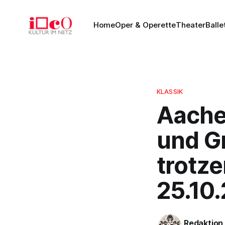
Home
Oper & Operette
Theater
Balle
KLASSIK
Aache
und G
trotze
25.10
Redaktion