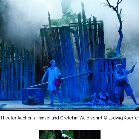
Theater Aachen / Hänsel und Gretel im Wald verirrt © Ludwig Koerfe