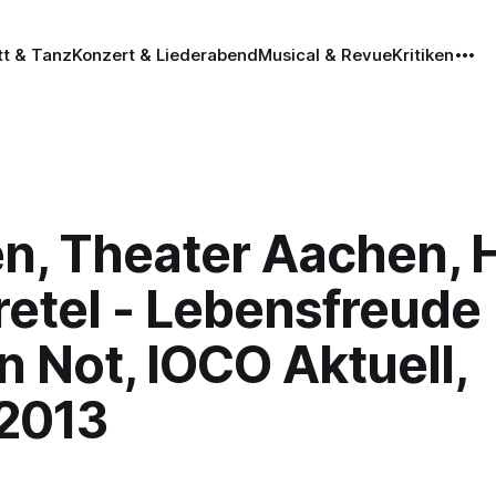
tt & Tanz
Konzert & Liederabend
Musical & Revue
Kritiken
n, Theater Aachen, 
retel - Lebensfreude
n Not, IOCO Aktuell,
.2013