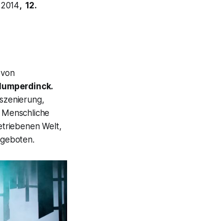
r 2014
, 12.
 von
Humperdinck.
nszenierung,
. Menschliche
etriebenen Welt,
rgeboten.