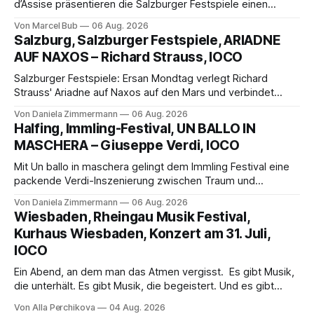
d’Assise präsentieren die Salzburger Festspiele einen
außergewöhnlichen Opernabend. Romeo Castellucci gelingt
Von Marcel Bub
06 Aug. 2026
eine bildgewaltige Inszenierung, Maxime Pascal entfaltet
Salzburg, Salzburger Festspiele, ARIADNE
die komplexe Partitur eindrucksvoll, Philippe Sly berührt als
AUF NAXOS – Richard Strauss, IOCO
Franziskus.
Salzburger Festspiele: Ersan Mondtag verlegt Richard
Strauss' Ariadne auf Naxos auf den Mars und verbindet
Science-Fiction mit Opernklassik. Musikalisch überzeugt die
Von Daniela Zimmermann
06 Aug. 2026
Aufführung mit starken Solisten und den Wiener
Halfing, Immling-Festival, UN BALLO IN
Philharmonikern, szenisch bleibt der zweite Akt jedoch
MASCHERA – Giuseppe Verdi, IOCO
hinter den Erwartungen zurück.
Mit Un ballo in maschera gelingt dem Immling Festival eine
packende Verdi-Inszenierung zwischen Traum und
Wirklichkeit. Verena von Kerssenbrock verbindet
Von Daniela Zimmermann
06 Aug. 2026
psychologische Tiefe mit starken Bildern, getragen von
Wiesbaden, Rheingau Musik Festival,
einem spielfreudigen Ensemble und einer musikalisch
Kurhaus Wiesbaden, Konzert am 31. Juli,
überzeugenden Gesamtleistung.
IOCO
Ein Abend, an dem man das Atmen vergisst. Es gibt Musik,
die unterhält. Es gibt Musik, die begeistert. Und es gibt
Musik, nach der man minutenlang kein Wort sagen kann.
Von Alla Perchikova
04 Aug. 2026
Genau so war der Abend im Kurhaus Wiesbaden, an dem