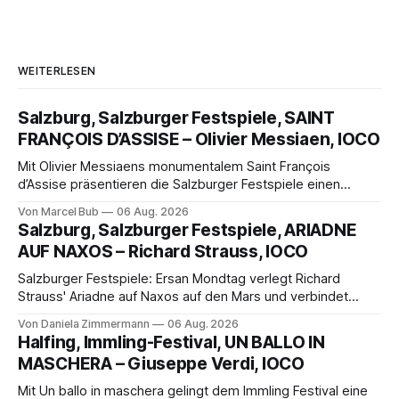
WEITERLESEN
Salzburg, Salzburger Festspiele, SAINT
FRANÇOIS D’ASSISE – Olivier Messiaen, IOCO
Mit Olivier Messiaens monumentalem Saint François
d’Assise präsentieren die Salzburger Festspiele einen
außergewöhnlichen Opernabend. Romeo Castellucci gelingt
Von Marcel Bub
06 Aug. 2026
eine bildgewaltige Inszenierung, Maxime Pascal entfaltet
Salzburg, Salzburger Festspiele, ARIADNE
die komplexe Partitur eindrucksvoll, Philippe Sly berührt als
AUF NAXOS – Richard Strauss, IOCO
Franziskus.
Salzburger Festspiele: Ersan Mondtag verlegt Richard
Strauss' Ariadne auf Naxos auf den Mars und verbindet
Science-Fiction mit Opernklassik. Musikalisch überzeugt die
Von Daniela Zimmermann
06 Aug. 2026
Aufführung mit starken Solisten und den Wiener
Halfing, Immling-Festival, UN BALLO IN
Philharmonikern, szenisch bleibt der zweite Akt jedoch
MASCHERA – Giuseppe Verdi, IOCO
hinter den Erwartungen zurück.
Mit Un ballo in maschera gelingt dem Immling Festival eine