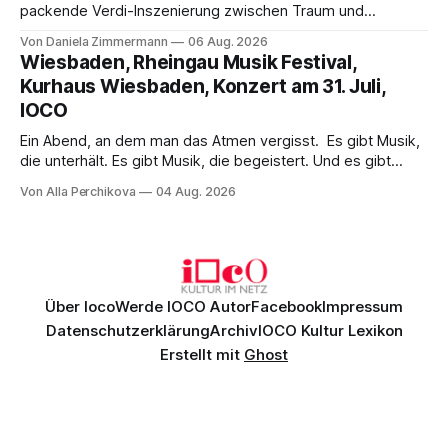
packende Verdi-Inszenierung zwischen Traum und
Wirklichkeit. Verena von Kerssenbrock verbindet
Von Daniela Zimmermann
06 Aug. 2026
psychologische Tiefe mit starken Bildern, getragen von
Wiesbaden, Rheingau Musik Festival,
einem spielfreudigen Ensemble und einer musikalisch
Kurhaus Wiesbaden, Konzert am 31. Juli,
überzeugenden Gesamtleistung.
IOCO
Ein Abend, an dem man das Atmen vergisst. Es gibt Musik,
die unterhält. Es gibt Musik, die begeistert. Und es gibt
Musik, nach der man minutenlang kein Wort sagen kann.
Von Alla Perchikova
04 Aug. 2026
Genau so war der Abend im Kurhaus Wiesbaden, an dem
Johannes Brahms’ Erstes Klavierkonzert d-Moll op. 15 mit
Daniil
Über Ioco
Werde IOCO Autor
Facebook
Impressum
Datenschutzerklärung
Archiv
IOCO Kultur Lexikon
Erstellt mit
Ghost