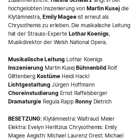
zusammenbricht.
Hanna Schwarz
singt in der
hochgelobten Inszenierung von
Martin Kusej
die
Klytämnestra,
Emily Magee
ist erneut als
Chrysothemis zu erleben. Die musikalische Leitung
hat der Strauss-Experte
Lothar Koenigs
,
Musikdirektor der Welsh National Opera.
Musikalische Leitung
Lothar Koenigs
Inszenierung
Martin Kusej
Bühnenbild
Rolf
Glittenberg
Kostüme
Heidi Hackl
Lichtgestaltung
Jürgen Hoffmann
Choreinstudierung
Ernst Raffelsberger
Dramaturgie
Regula Rapp
Ronny
Dietrich
BESETZUNG
: Klytämnestra: Waltraud Meier
Elektra: Evelyn Herlitzius Chrysothemis: Emily
Magee Aegisth: Michael Laurenz Orest: Michael