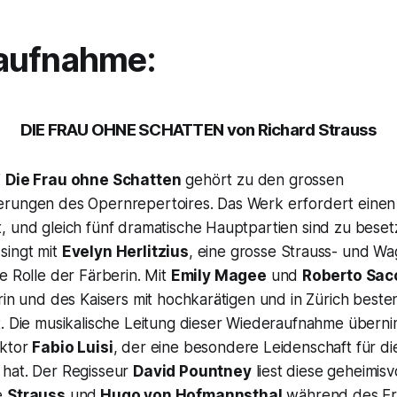
aufnahme:
DIE FRAU OHNE SCHATTEN
von Richard Strauss
’
Die Frau ohne Schatten
gehört zu den grossen
rungen des Opernrepertoires. Das Werk erfordert einen 
, und gleich fünf dramatische Hauptpartien sind zu beset
singt mit
Evelyn Herlitzius
, eine grosse Strauss- und Wa
e Rolle der Färberin. Mit
Emily Magee
und
Roberto Sac
rin und des Kaisers mit hochkarätigen und in Zürich best
t. Die musikalische Leitung dieser Wiederaufnahme übern
ektor
Fabio Luisi
, der eine besondere Leidenschaft für d
hat. Der Regisseur
David Pountney
liest diese geheimisv
e
Strauss
und
Hugo von Hofmannsthal
während des Ers