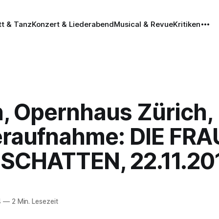
tt & Tanz
Konzert & Liederabend
Musical & Revue
Kritiken
h, Opernhaus Zürich,
raufnahme: DIE FRA
SCHATTEN, 22.11.20
4
—
2 Min. Lesezeit