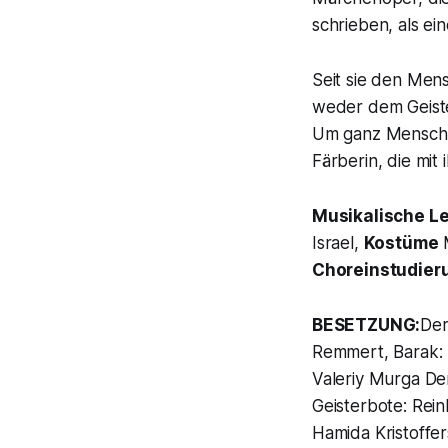
schrieben, als ein
Seit sie den
Mens
weder dem Geiste
Um ganz Mensch z
Färberin,
die mit
Musikalische L
Israel,
Kostüme
M
Choreinstudier
BESETZUNG:
Der
Remmert, Barak: 
Valeriy Murga De
Geisterbote: Rei
Hamida Kristoffer