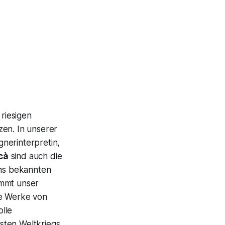
riesigen
zen. In unserer
gnerinterpretin,
cà
sind auch die
ens bekannten
immt unser
ie Werke von
olle
ten Weltkriegs