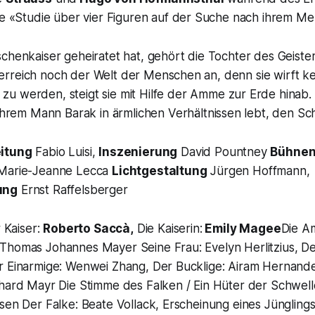
e «
Studie über vier Figuren auf der Suche nach ihrem Me
chenkaiser
geheiratet hat, gehört die Tochter des
Geiste
rreich noch der Welt der Menschen an, denn sie wirft ke
u werden, steigt sie mit Hilfe der
Amme
zur Erde hinab. 
 ihrem Mann
Barak
in ärmlichen Verhältnissen lebt, den Sc
eitung
Fabio Luisi,
Inszenierung
David Pountney
Bühnen
arie-Jeanne Lecca
Lichtgestaltung
Jürgen Hoffmann,
ung
Ernst Raffelsberger
 Kaiser:
Roberto Saccà,
Die Kaiserin:
Emily Magee
Die Am
Thomas Johannes Mayer Seine Frau: Evelyn Herlitzius, De
r Einarmige: Wenwei Zhang, Der Bucklige: Airam Hernand
nhard Mayr Die Stimme des Falken / Ein Hüter der Schwel
sen Der Falke: Beate Vollack, Erscheinung eines Jünglings