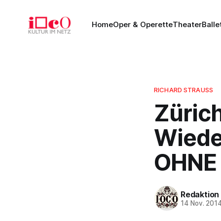
Home
Oper & Operette
Theater
Balle
RICHARD STRAUSS
Züric
Wiede
OHNE 
Redaktion
14 Nov. 201