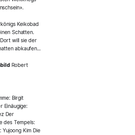
nschsein».
rkönigs Keikobad
inen Schatten.
Dort will sie de
r
hatten abkaufen...
bild
Robert
me: Birgit
r Einäugige:
ez Der
le des Tempels:
: Yujoong Kim Die