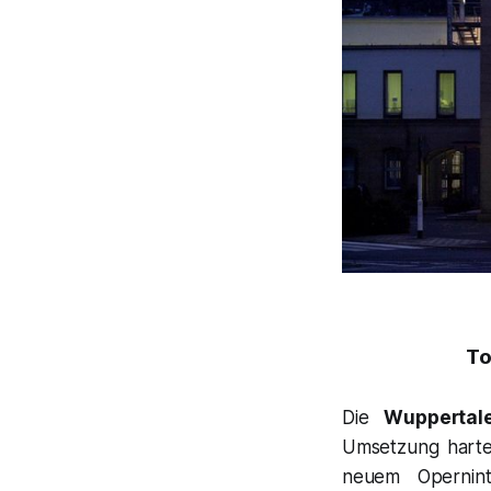
To
Die
Wuppertal
Umsetzung harte
neuem Opernin