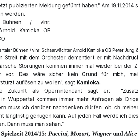
jetzt publizierten Meldung geführt haben." Am 19.11.2014 so
en werden.
taler Bühnen / vlnr: Schaarwächter Arnold Kamioka OB Peter Jung
n Streit mit dem Orchester dementiert er mit Nachdruc
phärische Störungen kommen immer mal wieder bei der Z
h vor. Dies wäre sicher kein Grund für mich, mei
stürzt auflösen zu wollen
", sagt
Kamioka.
ine Zukunft als Opernintendant sagt er:
"Zusät
 in Wuppertal kommen immer mehr Anfragen als Dirige
ern muss ich darüber nachdenken dürfen, ob ich meine
t langfristig genügen kann. Auf jeden Fall werde ich die
llen. Dann muss man sehen.
"
Spielzeit 2014/15:
Puccini, Mozart, Wagner
und
Alice