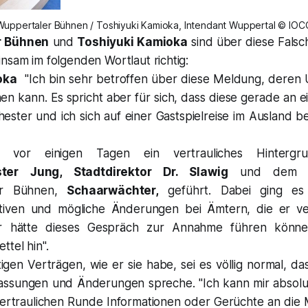
Wuppertaler Bühnen / Toshiyuki Kamioka, Intendant Wuppertal © IOC
r Bühnen
und
Toshiyuki Kamioka
sind über diese Fals
nsam im folgenden Wortlaut richtig:
oka
"Ich bin sehr betroffen über diese Meldung, deren 
hen kann. Es spricht aber für sich, dass diese gerade an
ster und ich sich auf einer Gastspielreise im Ausland be
vor einigen Tagen ein vertrauliches Hintergru
ster Jung, Stadtdirektor Dr. Slawig
und dem Ka
er Bühnen,
Schaarwächter,
geführt. Dabei ging es
tiven und mögliche Änderungen bei Ämtern, die er vert
r hätte dieses Gespräch zur Annahme führen könne
ttel hin
".
stigen Verträgen, wie er sie habe, sei es völlig normal, da
sungen und Änderungen spreche. "Ich kann mir absolut 
vertraulichen Runde Informationen oder Gerüchte an di