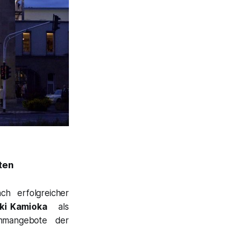
ten
h erfolgreicher
ki Kamioka
als
mmangebote der