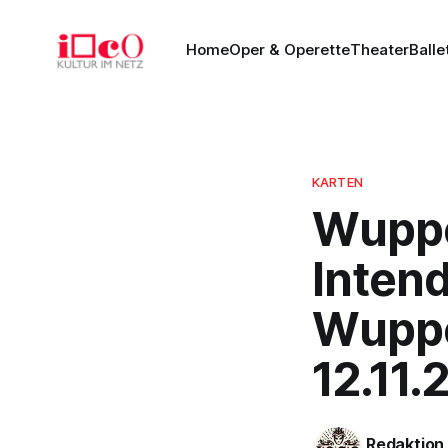
Home
Oper & Operette
Theater
Balle
KARTEN
Wuppe
Inten
Wupper
12.11.
Redaktion