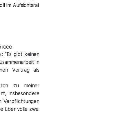
ll im Aufsichtsrat
 © IOCO
k:
"Es gibt keinen
usammenarbeit in
nen Vertrag als
zlich zu meiner
nt, insbesondere
n Verpflichtungen
se über volle zwei