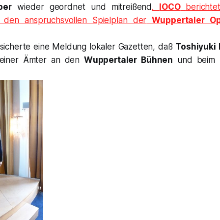
per
wieder geordnet und mitreißend
.
IOCO
berichte
den anspruchsvollen Spielplan der
Wuppertaler Op
icherte eine Meldung lokaler Gazetten, daß
Toshiyuki
seiner Ämter an den
Wuppertaler Bühnen
und beim S