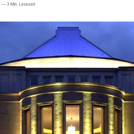
4
—
3 Min. Lesezeit