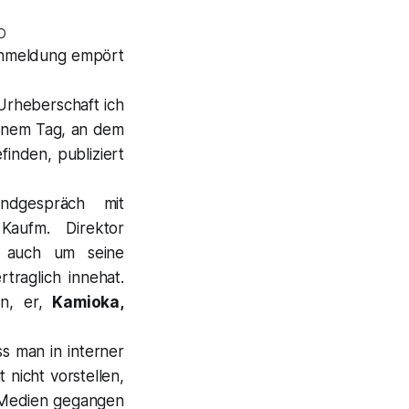
O
chmeldung empört
Urheberschaft ich
 einem Tag, an dem
finden, publiziert
ndgespräch mit
ufm. Direktor
 auch um seine
raglich innehat.
n, er,
Kamioka,
ss man in interner
nicht vorstellen,
e Medien gegangen