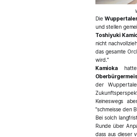
Die
Wuppertale
und stellen gemei
Toshiyuki Kami
nicht nachvollzie
das gesamte Orche
wird.
"
Kamioka
hatte 
Oberbürgermei
der Wuppertal
Zukunftsperspek
Keineswegs abe
"schmeisse den Be
Bei solch langfri
Runde über Anpas
dass aus dieser 