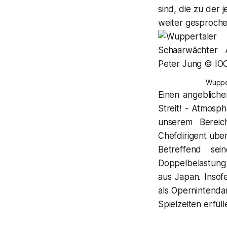
sind, die zu der 
weiter gesproch
Wupper
Einen angebliche
Streit! - Atmos
unserem Bereic
Chefdirigent über
Betreffend se
Doppelbelastung
aus Japan. Insof
als Opernintendan
Spielzeiten erfü