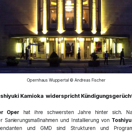
Opernhaus Wuppertal © Andreas Fischer
shiyuki Kamioka
widerspricht Kündigungsgerüch
er Oper
hat ihre schwersten Jahre hinter sich. Nac
r Sanierungsmaßnahmen und Installierung von
Toshiyu
tendanten und GMD sind Strukturen und Progra