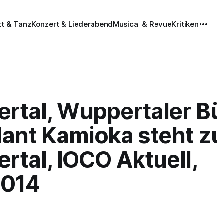
tt & Tanz
Konzert & Liederabend
Musical & Revue
Kritiken
rtal, Wuppertaler B
dant Kamioka steht z
tal, IOCO Aktuell,
2014