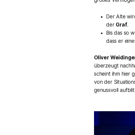
großes Vermögen e
Der Alte wi
der
Graf
.
Bis das so w
dass er eine
Oliver Weidinge
überzeugt nachhal
scheint ihm hier 
von der Situatio
genussvoll aufblit