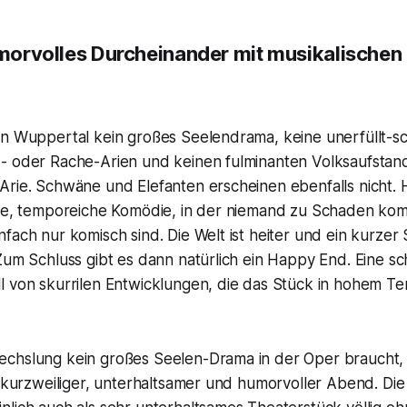
humorvolles Durcheinander mit musikalischen
in Wuppertal kein großes Seelendrama, keine unerfüllt-sc
- oder Rache-Arien und keinen fulminanten Volksaufstand
Arie. Schwäne und Elefanten erscheinen ebenfalls nicht. 
ine, temporeiche Komödie, in der niemand zu Schaden ko
fach nur komisch sind. Die Welt ist heiter und ein kurzer
Zum Schluss gibt es dann natürlich ein Happy End. Eine s
l von skurrilen Entwicklungen, die das Stück in hohem T
chslung kein großes Seelen-Drama in der Oper braucht, d
n kurzweiliger, unterhaltsamer und humorvoller Abend. Di