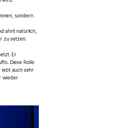
 wird:
ommen, sondern
nd ahnt natürlich,
r zu setzen.
etzt. Er
ffo. Diese Rolle
 lebt auch sehr
r wieder