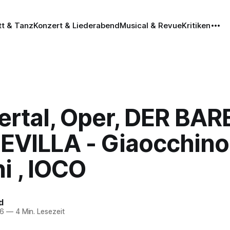
tt & Tanz
Konzert & Liederabend
Musical & Revue
Kritiken
rtal, Oper, DER BAR
EVILLA - Giaocchino
i , IOCO
d
26
—
4 Min. Lesezeit