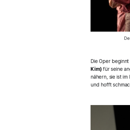
Der
Die Oper beginnt
Kim)
für seine a
nähern, sie ist i
und hofft schmach