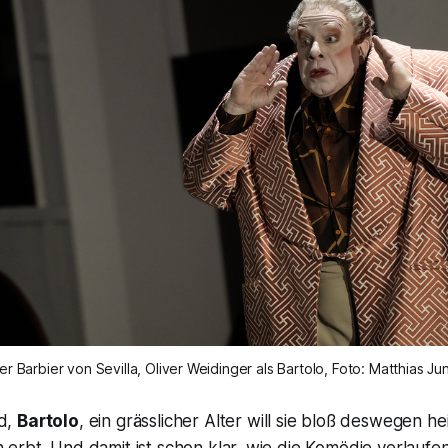
er Barbier von Sevilla, Oliver Weidinger als 
Bartolo, 
Foto: Matthias Ju
d,
Bartolo
, ein grässlicher Alter will sie bloß deswegen hei