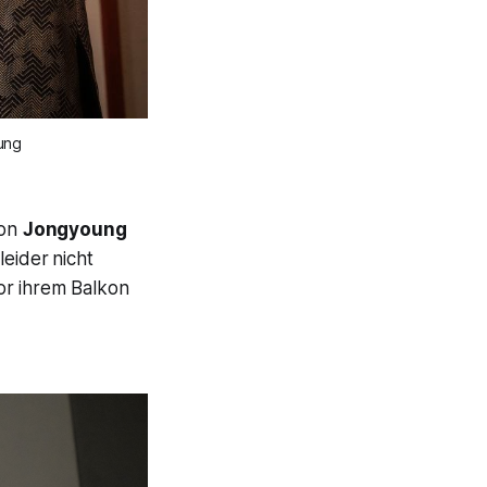
Jung
von
Jongyoung
leider
nicht
vor ihrem Balkon