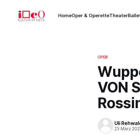
Home
Oper & Operette
Theater
Balle
OPER
Wuppe
VON S
Rossin
Uli Rehwal
23 März 20