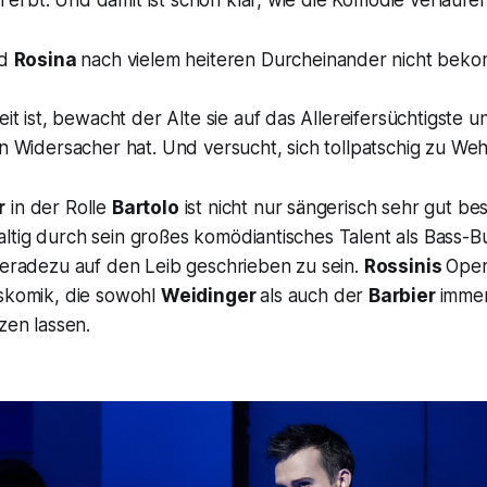
rbt. Und damit ist schon klar, wie die Komödie verlaufen
rd
Rosina
nach vielem heiteren Durcheinander nicht bek
eit ist, bewacht der Alte sie auf das Allereifersüchtigste u
n Widersacher hat. Und versucht, sich tollpatschig zu Weh
r
in der Rolle
Bartolo
ist nicht nur sängerisch sehr gut bes
tig durch sein großes komödiantisches Talent als Bass-Bu
geradezu auf den Leib geschrieben zu sein.
Rossinis
Oper
nskomik, die sowohl
Weidinger
als auch der
Barbier
imme
zen lassen.