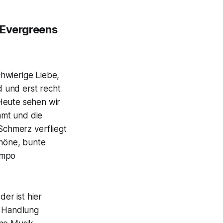
 Evergreens
hwierige Liebe,
 und erst recht
Heute sehen wir
mmt und die
 Schmerz verfliegt
chöne, bunte
empo
er ist hier
e Handlung