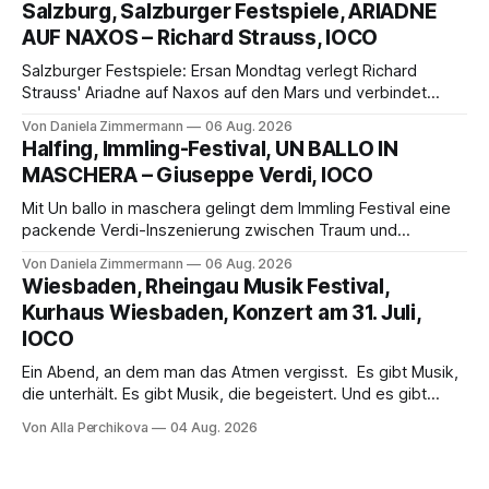
Salzburg, Salzburger Festspiele, ARIADNE
die komplexe Partitur eindrucksvoll, Philippe Sly berührt als
AUF NAXOS – Richard Strauss, IOCO
Franziskus.
Salzburger Festspiele: Ersan Mondtag verlegt Richard
Strauss' Ariadne auf Naxos auf den Mars und verbindet
Science-Fiction mit Opernklassik. Musikalisch überzeugt die
Von Daniela Zimmermann
06 Aug. 2026
Aufführung mit starken Solisten und den Wiener
Halfing, Immling-Festival, UN BALLO IN
Philharmonikern, szenisch bleibt der zweite Akt jedoch
MASCHERA – Giuseppe Verdi, IOCO
hinter den Erwartungen zurück.
Mit Un ballo in maschera gelingt dem Immling Festival eine
packende Verdi-Inszenierung zwischen Traum und
Wirklichkeit. Verena von Kerssenbrock verbindet
Von Daniela Zimmermann
06 Aug. 2026
psychologische Tiefe mit starken Bildern, getragen von
Wiesbaden, Rheingau Musik Festival,
einem spielfreudigen Ensemble und einer musikalisch
Kurhaus Wiesbaden, Konzert am 31. Juli,
überzeugenden Gesamtleistung.
IOCO
Ein Abend, an dem man das Atmen vergisst. Es gibt Musik,
die unterhält. Es gibt Musik, die begeistert. Und es gibt
Musik, nach der man minutenlang kein Wort sagen kann.
Von Alla Perchikova
04 Aug. 2026
Genau so war der Abend im Kurhaus Wiesbaden, an dem
Johannes Brahms’ Erstes Klavierkonzert d-Moll op. 15 mit
Daniil