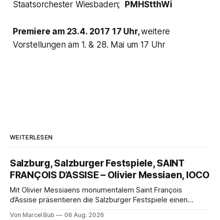
Staatsorchester Wiesbaden;
PMHStthWi
Premiere am 23.4. 2017 17 Uhr,
weitere
Vorstellungen am 1. & 28. Mai um 17 Uhr
WEITERLESEN
Salzburg, Salzburger Festspiele, SAINT
FRANÇOIS D’ASSISE – Olivier Messiaen, IOCO
Mit Olivier Messiaens monumentalem Saint François
d’Assise präsentieren die Salzburger Festspiele einen
außergewöhnlichen Opernabend. Romeo Castellucci gelingt
Von Marcel Bub
06 Aug. 2026
eine bildgewaltige Inszenierung, Maxime Pascal entfaltet