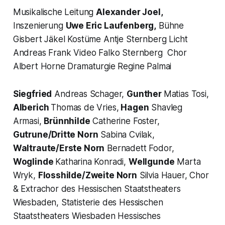
Musikalische Leitung
Alexander Joel,
Inszenierung
Uwe Eric Laufenberg,
Bühne
Gisbert Jäkel Kostüme Antje Sternberg Licht
Andreas Frank Video Falko Sternberg Chor
Albert Horne Dramaturgie Regine Palmai
Siegfried
Andreas Schager,
Gunther
Matias Tosi,
Alberich
Thomas de Vries,
Hagen
Shavleg
Armasi,
Brünnhilde
Catherine Foster,
Gutrune/Dritte Norn
Sabina Cvilak,
Waltraute/Erste Norn
Bernadett Fodor,
Woglinde
Katharina Konradi,
Wellgunde
Marta
Wryk,
Flosshilde/Zweite Norn
Silvia Hauer, Chor
& Extrachor des Hessischen Staatstheaters
Wiesbaden, Statisterie des Hessischen
Staatstheaters Wiesbaden Hessisches