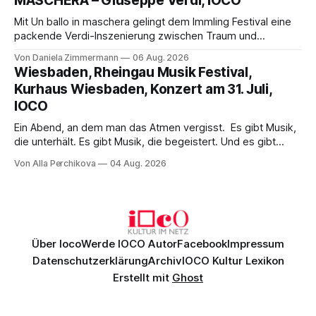
MASCHERA – Giuseppe Verdi, IOCO
hinter den Erwartungen zurück.
Mit Un ballo in maschera gelingt dem Immling Festival eine
packende Verdi-Inszenierung zwischen Traum und
Wirklichkeit. Verena von Kerssenbrock verbindet
Von Daniela Zimmermann
06 Aug. 2026
psychologische Tiefe mit starken Bildern, getragen von
Wiesbaden, Rheingau Musik Festival,
einem spielfreudigen Ensemble und einer musikalisch
Kurhaus Wiesbaden, Konzert am 31. Juli,
überzeugenden Gesamtleistung.
IOCO
Ein Abend, an dem man das Atmen vergisst. Es gibt Musik,
die unterhält. Es gibt Musik, die begeistert. Und es gibt
Musik, nach der man minutenlang kein Wort sagen kann.
Von Alla Perchikova
04 Aug. 2026
Genau so war der Abend im Kurhaus Wiesbaden, an dem
Johannes Brahms’ Erstes Klavierkonzert d-Moll op. 15 mit
Daniil
Über Ioco
Werde IOCO Autor
Facebook
Impressum
Datenschutzerklärung
Archiv
IOCO Kultur Lexikon
Erstellt mit
Ghost