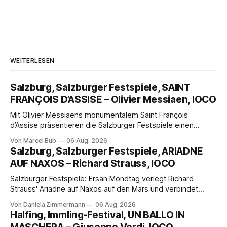
WEITERLESEN
Salzburg, Salzburger Festspiele, SAINT
FRANÇOIS D’ASSISE – Olivier Messiaen, IOCO
Mit Olivier Messiaens monumentalem Saint François
d’Assise präsentieren die Salzburger Festspiele einen
außergewöhnlichen Opernabend. Romeo Castellucci gelingt
Von Marcel Bub
06 Aug. 2026
eine bildgewaltige Inszenierung, Maxime Pascal entfaltet
Salzburg, Salzburger Festspiele, ARIADNE
die komplexe Partitur eindrucksvoll, Philippe Sly berührt als
AUF NAXOS – Richard Strauss, IOCO
Franziskus.
Salzburger Festspiele: Ersan Mondtag verlegt Richard
Strauss' Ariadne auf Naxos auf den Mars und verbindet
Science-Fiction mit Opernklassik. Musikalisch überzeugt die
Von Daniela Zimmermann
06 Aug. 2026
Aufführung mit starken Solisten und den Wiener
Halfing, Immling-Festival, UN BALLO IN
Philharmonikern, szenisch bleibt der zweite Akt jedoch