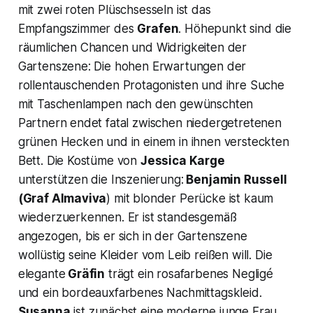
mit zwei roten Plüschsesseln ist das
Empfangszimmer des
Grafen
.
Höhepunkt sind die
räumlichen Chancen und Widrigkeiten der
Gartenszene: Die hohen Erwartungen der
rollentauschenden Protagonisten und ihre Suche
mit Taschenlampen nach den gewünschten
Partnern endet fatal zwischen niedergetretenen
grünen Hecken und in einem in ihnen versteckten
Bett. Die Kostüme von
Jessica Karge
unterstützen die Inszenierung:
Benjamin Russell
(Graf Almaviva
)
mit blonder Perücke ist kaum
wiederzuerkennen. Er ist standesgemäß
angezogen, bis er sich in der Gartenszene
wollüstig seine Kleider vom Leib reißen will. Die
elegante
Gräfin
trägt ein rosafarbenes Negligé
und ein bordeauxfarbenes Nachmittagskleid.
Susanna
ist zunächst eine moderne junge Frau,