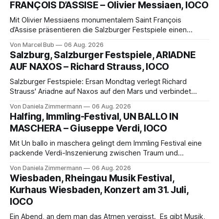
FRANÇOIS D’ASSISE – Olivier Messiaen, IOCO
Mit Olivier Messiaens monumentalem Saint François
d’Assise präsentieren die Salzburger Festspiele einen
außergewöhnlichen Opernabend. Romeo Castellucci gelingt
Von Marcel Bub
06 Aug. 2026
eine bildgewaltige Inszenierung, Maxime Pascal entfaltet
Salzburg, Salzburger Festspiele, ARIADNE
die komplexe Partitur eindrucksvoll, Philippe Sly berührt als
AUF NAXOS – Richard Strauss, IOCO
Franziskus.
Salzburger Festspiele: Ersan Mondtag verlegt Richard
Strauss' Ariadne auf Naxos auf den Mars und verbindet
Science-Fiction mit Opernklassik. Musikalisch überzeugt die
Von Daniela Zimmermann
06 Aug. 2026
Aufführung mit starken Solisten und den Wiener
Halfing, Immling-Festival, UN BALLO IN
Philharmonikern, szenisch bleibt der zweite Akt jedoch
MASCHERA – Giuseppe Verdi, IOCO
hinter den Erwartungen zurück.
Mit Un ballo in maschera gelingt dem Immling Festival eine
packende Verdi-Inszenierung zwischen Traum und
Wirklichkeit. Verena von Kerssenbrock verbindet
Von Daniela Zimmermann
06 Aug. 2026
psychologische Tiefe mit starken Bildern, getragen von
Wiesbaden, Rheingau Musik Festival,
einem spielfreudigen Ensemble und einer musikalisch
Kurhaus Wiesbaden, Konzert am 31. Juli,
überzeugenden Gesamtleistung.
IOCO
Ein Abend, an dem man das Atmen vergisst. Es gibt Musik,