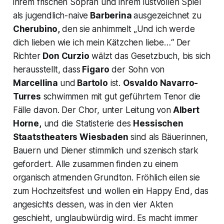
ihrem frischen Sopran und ihrem lustvollen Spiel
als jugendlich-naive
Barberina
ausgezeichnet zu
Cherubino,
den sie anhimmelt „
Und ich werde
dich lieben wie ich mein Kätzchen liebe…
“ Der
Richter
Don Curzio
wälzt das Gesetzbuch, bis sich
herausstellt, dass
Figaro
der Sohn von
Marcellina
und
Bartolo
ist.
Osvaldo Navarro-
Turres
schwimmen mit gut geführtem Tenor die
Fälle davon. Der Chor, unter Leitung von
Albert
Horne,
und die Statisterie des
Hessischen
Staatstheaters Wiesbaden
sind als Bäuerinnen,
Bauern und Diener stimmlich und szenisch stark
gefordert. Alle zusammen finden zu einem
organisch atmenden Grundton. Fröhlich eilen sie
zum Hochzeitsfest und wollen ein Happy End, das
angesichts dessen, was in den vier Akten
geschieht, unglaubwürdig wird. Es macht immer