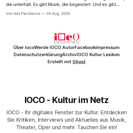
die unterhält. Es gibt Musik, die begeistert. Und es gibt
Musik, nach der man minutenlang kein Wort sagen kann.
Von Alla Perchikova
04 Aug. 2026
Genau so war der Abend im Kurhaus Wiesbaden, an dem
Johannes Brahms’ Erstes Klavierkonzert d-Moll op. 15 mit
Daniil
Über Ioco
Werde IOCO Autor
Facebook
Impressum
Datenschutzerklärung
Archiv
IOCO Kultur Lexikon
Erstellt mit
Ghost
IOCO - Kultur im Netz
IOCO - Ihr digitales Fenster zur Kultur. Entdecken
Sie Kritiken, Interviews und Aktuelles aus Musik,
Theater, Oper und mehr. Tauchen Sie ein!