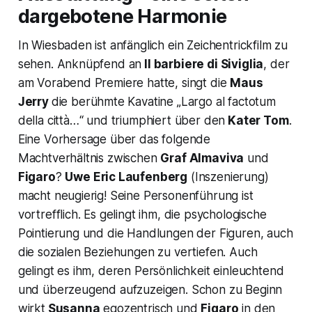
dargebotene Harmonie
In Wiesbaden ist anfänglich ein Zeichentrickfilm zu
sehen. Anknüpfend an
Il barbiere di Siviglia
, der
am Vorabend Premiere hatte, singt die
Maus
Jerry
die berühmte Kavatine
„Largo al factotum
della città…
“ und triumphiert über den
Kater Tom
.
Eine Vorhersage über das folgende
Machtverhältnis zwischen
Graf Almaviva
und
Figaro
?
Uwe Eric Laufenberg
(Inszenierung)
macht neugierig! Seine Personenführung ist
vortrefflich. Es gelingt ihm, die psychologische
Pointierung und die Handlungen der Figuren, auch
die sozialen Beziehungen zu vertiefen. Auch
gelingt es ihm, deren Persönlichkeit einleuchtend
und überzeugend aufzuzeigen. Schon zu Beginn
wirkt
Susanna
egozentrisch und
Figaro
in den