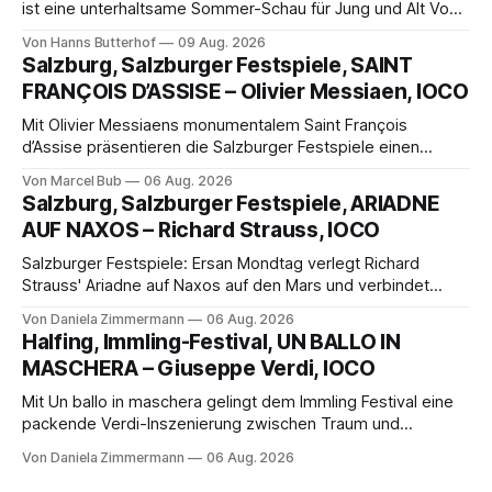
ist eine unterhaltsame Sommer-Schau für Jung und Alt Von
Hanns Butterhof Wenn sich im GOP Varieté-Theater
Von Hanns Butterhof
09 Aug. 2026
Münster der Vorhang zur neuen Show Circus hebt, erkundet
Salzburg, Salzburger Festspiele, SAINT
wohl auch eine junge Frau, wie es ist, wenn der Zirkus ins
FRANÇOIS D’ASSISE – Olivier Messiaen, IOCO
Varieté kommt.
Mit Olivier Messiaens monumentalem Saint François
d’Assise präsentieren die Salzburger Festspiele einen
außergewöhnlichen Opernabend. Romeo Castellucci gelingt
Von Marcel Bub
06 Aug. 2026
eine bildgewaltige Inszenierung, Maxime Pascal entfaltet
Salzburg, Salzburger Festspiele, ARIADNE
die komplexe Partitur eindrucksvoll, Philippe Sly berührt als
AUF NAXOS – Richard Strauss, IOCO
Franziskus.
Salzburger Festspiele: Ersan Mondtag verlegt Richard
Strauss' Ariadne auf Naxos auf den Mars und verbindet
Science-Fiction mit Opernklassik. Musikalisch überzeugt die
Von Daniela Zimmermann
06 Aug. 2026
Aufführung mit starken Solisten und den Wiener
Halfing, Immling-Festival, UN BALLO IN
Philharmonikern, szenisch bleibt der zweite Akt jedoch
MASCHERA – Giuseppe Verdi, IOCO
hinter den Erwartungen zurück.
Mit Un ballo in maschera gelingt dem Immling Festival eine
packende Verdi-Inszenierung zwischen Traum und
Wirklichkeit. Verena von Kerssenbrock verbindet
Von Daniela Zimmermann
06 Aug. 2026
psychologische Tiefe mit starken Bildern, getragen von
einem spielfreudigen Ensemble und einer musikalisch