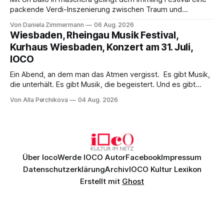
packende Verdi-Inszenierung zwischen Traum und
Wirklichkeit. Verena von Kerssenbrock verbindet
Von Daniela Zimmermann
06 Aug. 2026
psychologische Tiefe mit starken Bildern, getragen von
Wiesbaden, Rheingau Musik Festival,
einem spielfreudigen Ensemble und einer musikalisch
Kurhaus Wiesbaden, Konzert am 31. Juli,
überzeugenden Gesamtleistung.
IOCO
Ein Abend, an dem man das Atmen vergisst. Es gibt Musik,
die unterhält. Es gibt Musik, die begeistert. Und es gibt
Musik, nach der man minutenlang kein Wort sagen kann.
Von Alla Perchikova
04 Aug. 2026
Genau so war der Abend im Kurhaus Wiesbaden, an dem
Johannes Brahms’ Erstes Klavierkonzert d-Moll op. 15 mit
Daniil
Über Ioco
Werde IOCO Autor
Facebook
Impressum
Datenschutzerklärung
Archiv
IOCO Kultur Lexikon
Erstellt mit
Ghost