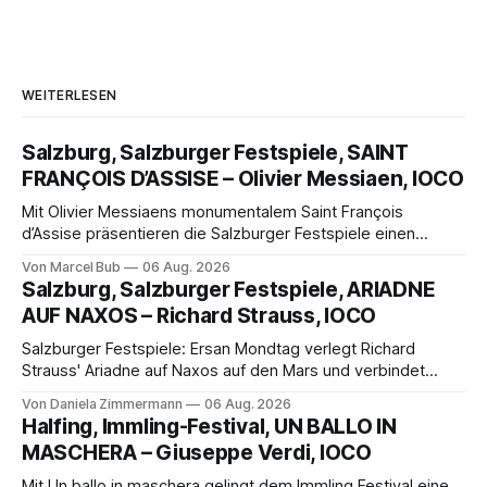
WEITERLESEN
Salzburg, Salzburger Festspiele, SAINT
FRANÇOIS D’ASSISE – Olivier Messiaen, IOCO
Mit Olivier Messiaens monumentalem Saint François
d’Assise präsentieren die Salzburger Festspiele einen
außergewöhnlichen Opernabend. Romeo Castellucci gelingt
Von Marcel Bub
06 Aug. 2026
eine bildgewaltige Inszenierung, Maxime Pascal entfaltet
Salzburg, Salzburger Festspiele, ARIADNE
die komplexe Partitur eindrucksvoll, Philippe Sly berührt als
AUF NAXOS – Richard Strauss, IOCO
Franziskus.
Salzburger Festspiele: Ersan Mondtag verlegt Richard
Strauss' Ariadne auf Naxos auf den Mars und verbindet
Science-Fiction mit Opernklassik. Musikalisch überzeugt die
Von Daniela Zimmermann
06 Aug. 2026
Aufführung mit starken Solisten und den Wiener
Halfing, Immling-Festival, UN BALLO IN
Philharmonikern, szenisch bleibt der zweite Akt jedoch
MASCHERA – Giuseppe Verdi, IOCO
hinter den Erwartungen zurück.
Mit Un ballo in maschera gelingt dem Immling Festival eine