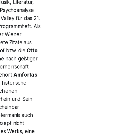
sik, Literatur,
e Psychoanalyse
 Valley für das 21.
Programmheft. Als
er Wiener
ete Zitate aus
of bzw. die
Otto
e nach geistiger
orherrschaft
gehört
Amfortas
 historische
schienen
chein und Sein
scheinbar
 Hermanis auch
nzept nicht
des Werks, eine