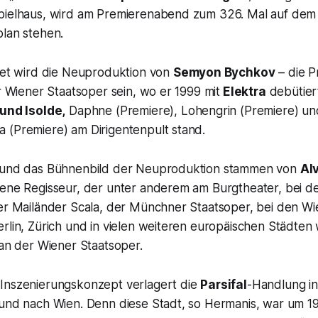
pielhaus, wird am Premierenabend zum 326. Mal auf dem
plan stehen.
itet wird die Neuproduktion von
Semyon Bychkov
– die P
er Wiener Staatsoper sein, wo er 1999 mit
Elektra
debütier
und Isolde,
Daphne (Premiere), Lohengrin (Premiere) un
 (Premiere) am Dirigentenpult stand.
g und das Bühnenbild der Neuproduktion stammen von
Al
rene Regisseur, der unter anderem am Burgtheater, bei d
der Mailänder Scala, der Münchner Staatsoper, bei den Wi
rlin, Zürich und in vielen weiteren europäischen Städten 
 an der Wiener Staatsoper.
Inszenierungskonzept verlagert die
Parsifal
-Handlung in
 und nach Wien. Denn diese Stadt, so Hermanis, war um 1