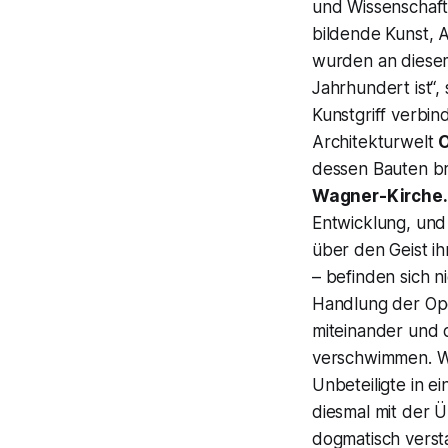
und Wissenschaft 
bildende Kunst, A
wurden an diese
Jahrhundert ist“,
Kunstgriff verbi
Architekturwelt
dessen Bauten bri
Wagner-Kirche.
Entwicklung, und
über den Geist ih
– befinden sich ni
Handlung der Ope
miteinander und 
verschwimmen. Wi
Unbeteiligte in 
diesmal mit der Ü
dogmatisch verst