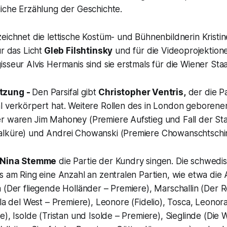
liche Erzählung der Geschichte.
eichnet die lettische Kostüm- und Bühnenbildnerin Kristin
r das Licht
Gleb Filshtinsky
und für die Videoprojektion
sseur Alvis Hermanis sind sie erstmals für die Wiener Staa
tzung -
Den Parsifal gibt
Christopher Ventris,
der die Pa
l verkörpert hat. Weitere Rollen des in London geborene
r waren Jim Mahoney (Premiere Aufstieg und Fall der S
lküre) und Andrei Chowanski (Premiere Chowanschtschin
 Nina Stemme
die Partie der Kundry singen. Die schwedis
s am Ring eine Anzahl an zentralen Partien, wie etwa die
 (Der fliegende Holländer – Premiere), Marschallin (Der R
lla del West – Premiere), Leonore (Fidelio), Tosca, Leonora
e), Isolde (Tristan und Isolde – Premiere), Sieglinde (Die 