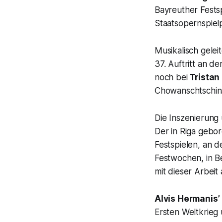
Bayreuther Fests
Staatsopernspiel
Musikalisch gele
37. Auftritt an d
noch bei
Tristan 
Chowanschtschina
Die Inszenierun
Der in Riga gebo
Festspielen, an 
Festwochen, in Be
mit dieser Arbeit
Alvis Hermanis’
Ersten Weltkrieg