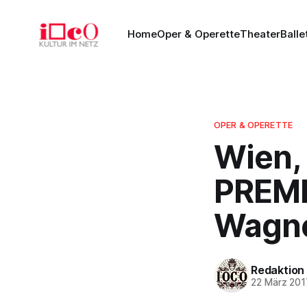
Home
Oper & Operette
Theater
Balle
OPER & OPERETTE
Wien,
PREMI
Wagne
Redaktion
22 März 201