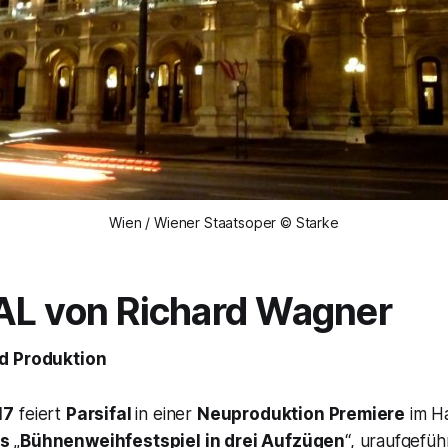
Wien / Wiener Staatsoper © Starke
AL
von Richard Wagner
d Produktion
17
feiert
Parsifal
in einer
Neuproduktion Premiere
im Ha
s
„
Bühnenweihfestspiel in drei Aufzügen
“, uraufgefüh