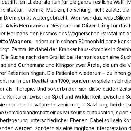
betrifft, ein
„Laboratorium für die ganze restliche Welt“.
Mu
rchitektur, Technik, Medizin, Forschung, nicht zuletzt di
m Brennpunkt weitergebracht, Wien war das, was
„Silicon
so
Alvis Hermanis
im Gespräch mit
Oliver Láng
für das 
ndet Hermanis den Kosmos des Wagnerschen Parsifal mit d
Otto Wagners
, indem er in seinem Bühnenbild ganz konkr
ngt. Zentral ist dabei der Krankenhaus-Komplex in Steinh
Die Suche nach dem Gral ist bei Hermanis auch eine Such
 so sind Gurnemanz und Klingsor zwei Ärzte, die um die V
rer Patienten ringen. Die Patienten wiederum – zu ihnen 
cht nur in der Realität um 1900, sondern erspielen sich die
r als Therapie. Und so verbinden sich diese beiden Zeit
die Konturen zwischen Spiel und Wirklichkeit, zwischen S
e in seiner Trovatore-Inszenierung in Salzburg, bei der 
eine Gemäldelandschaft eines Museums eintauchten, spielt
berlagerung unterschiedlicher Ebenen. Dabei soll sein Ko
anden werden, sondern als eine mögliche Interpretation 