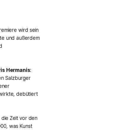
remiere wird sein
te und außerdem
d
vis Hermanis
:
en Salzburger
ener
wirkte, debütiert
 die Zeit vor den
900, was Kunst