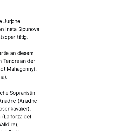
e Jurjcne
en Ineta Sipunova
tsoper tätig.
rtie an diesem
n Tenors an der
tadt Mahagonny),
a).
che Sopranistin
 Ariadne (Ariadne
osenkavalier),
 (La forza del
Walküre),