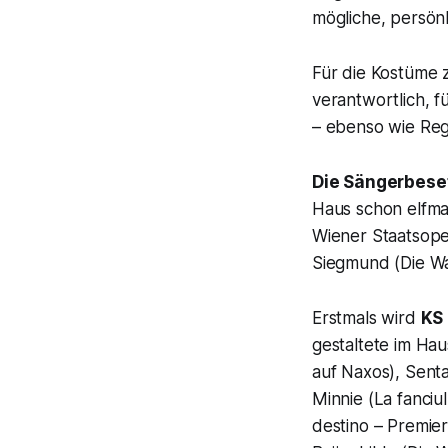
mögliche, persön
Für die Kostüme z
verantwortlich, fü
– ebenso wie Regi
Die Sängerbese
Haus schon elfma
Wiener Staatsope
Siegmund (Die Wa
Erstmals wird
KS
gestaltete im Hau
auf Naxos), Senta
Minnie (La fanciu
destino – Premier