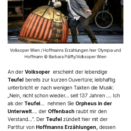
Volksoper Wien / Hoffmanns Erzählungen hier Olympia und
Hoffmann © Barbara Pálffy/Volksoper Wien
An der
Volksoper
erscheint der lebendige
Teufel
bereits zur kurzen Ouvertüre; leibhaftig
unterbricht er nach wenigen Takten die Musik:
„Nein, nicht schon wieder… seit 137 Jahren …. Ich
als der
Teufel
… nehmen Sie
Orpheus in der
Unterwelt
…. der
Offenbach
raubt mir den
Verstand…
“. Der
Teufel
zündelt hier mit der
Partitur von
Hoffmanns Erzählungen,
dessen