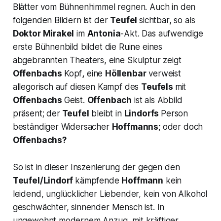
Blätter vom Bühnenhimmel regnen. Auch in den
folgenden Bildern ist der
Teufel
sichtbar, so als
Doktor Mirakel
im
Antonia
-Akt. Das aufwendige
erste Bühnenbild bildet die Ruine eines
abgebrannten Theaters, eine Skulptur zeigt
Offenbachs
Kopf
,
eine
Höllenbar
verweist
allegorisch auf diesen Kampf des
Teufels
mit
Offenbachs
Geist.
Offenbach
ist als Abbild
präsent; der
Teufel
bleibt in
Lindorfs
Person
beständiger Widersacher
Hoffmanns;
oder doch
Offenbachs?
So ist in dieser Inszenierung der gegen den
Teufel/Lindorf
kämpfende
Hoffmann
kein
leidend, unglücklicher Liebender, kein von Alkohol
geschwächter, sinnender Mensch ist. In
ungewohnt modernem Anzug, mit kräftiger