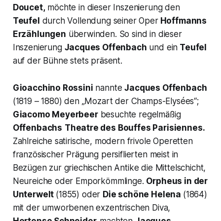
Doucet,
möchte in dieser Inszenierung den
Teufel
durch Vollendung seiner Oper
Hoffmanns
Erzählungen
überwinden. So sind in dieser
Inszenierung
Jacques Offenbach
und ein
Teufel
auf der Bühne stets präsent.
Gioacchino Rossini
nannte
Jacques Offenbach
(1819 – 1880) den „
Mozart der Champs-Elysées
“;
Giacomo Meyerbeer
besuchte regelmäßig
Offenbachs
Theatre des Bouffes Parisiennes.
Zahlreiche satirische, modern frivole Operetten
französischer Prägung persiflierten meist in
Bezügen zur griechischen Antike die Mittelschicht,
Neureiche oder Emporkömmlinge.
Orpheus in der
Unterwelt
(1855) oder
Die schöne Helena
(1864)
mit der umworbenen exzentrischen Diva,
Hortense Schneider,
machten
Jacques