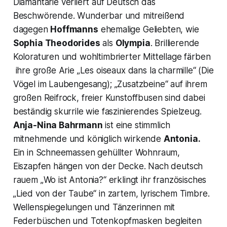
Diamantarie
verliert auf Deutsch das
Beschwörende. Wunderbar und mitreißend
dagegen
Hoffmanns
ehemalige Geliebten, wie
Sophia Theodorides
als
Olympia
. Brillierende
Koloraturen und wohltimbrierter Mittellage färben
ihre große Arie „
Les oiseaux dans la charmille“
(
Die
Vögel im Laubengesang
); „Zusatzbeine“ auf ihrem
großen Reifrock, freier Kunstoffbusen sind dabei
beständig skurrile wie faszinierendes Spielzeug.
Anja-Nina Bahrmann
ist eine stimmlich
mitnehmende und königlich wirkende
Antonia.
Ein in Schneemassen gehüllter Wohnraum,
Eiszapfen hängen von der Decke. Nach deutsch
rauem „
Wo ist Antonia?“
erklingt ihr französisches
„
Lied von der Taube“
in zartem, lyrischem Timbre.
Wellenspiegelungen und Tänzerinnen mit
Federbüschen und Totenkopfmasken begleiten