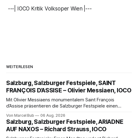
---| IOCO Kritik Volksoper Wien |---
WEITERLESEN
Salzburg, Salzburger Festspiele, SAINT
FRANÇOIS D’ASSISE – Olivier Messiaen, IOCO
Mit Olivier Messiaens monumentalem Saint François
d’Assise präsentieren die Salzburger Festspiele einen
außergewöhnlichen Opernabend. Romeo Castellucci gelingt
Von Marcel Bub
06 Aug. 2026
eine bildgewaltige Inszenierung, Maxime Pascal entfaltet
Salzburg, Salzburger Festspiele, ARIADNE
die komplexe Partitur eindrucksvoll, Philippe Sly berührt als
AUF NAXOS – Richard Strauss, IOCO
Franziskus.