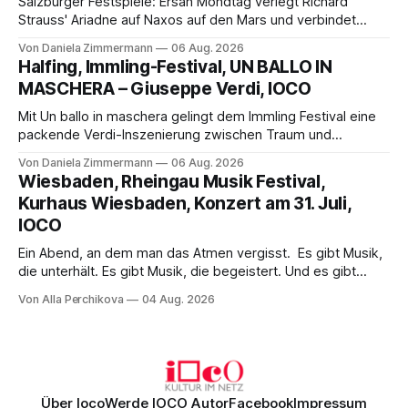
Salzburger Festspiele: Ersan Mondtag verlegt Richard
Strauss' Ariadne auf Naxos auf den Mars und verbindet
Science-Fiction mit Opernklassik. Musikalisch überzeugt die
Von Daniela Zimmermann
06 Aug. 2026
Aufführung mit starken Solisten und den Wiener
Halfing, Immling-Festival, UN BALLO IN
Philharmonikern, szenisch bleibt der zweite Akt jedoch
MASCHERA – Giuseppe Verdi, IOCO
hinter den Erwartungen zurück.
Mit Un ballo in maschera gelingt dem Immling Festival eine
packende Verdi-Inszenierung zwischen Traum und
Wirklichkeit. Verena von Kerssenbrock verbindet
Von Daniela Zimmermann
06 Aug. 2026
psychologische Tiefe mit starken Bildern, getragen von
Wiesbaden, Rheingau Musik Festival,
einem spielfreudigen Ensemble und einer musikalisch
Kurhaus Wiesbaden, Konzert am 31. Juli,
überzeugenden Gesamtleistung.
IOCO
Ein Abend, an dem man das Atmen vergisst. Es gibt Musik,
die unterhält. Es gibt Musik, die begeistert. Und es gibt
Musik, nach der man minutenlang kein Wort sagen kann.
Von Alla Perchikova
04 Aug. 2026
Genau so war der Abend im Kurhaus Wiesbaden, an dem
Johannes Brahms’ Erstes Klavierkonzert d-Moll op. 15 mit
Daniil
Über Ioco
Werde IOCO Autor
Facebook
Impressum