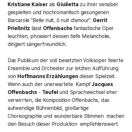
Kristiane Kaiser
als
Giulietta
zu ihrer sensibel
gespielten und hochromantisch gesungenen
Barcarole
"Belle nuit, ô nuit d’amour
".
Gerrit
Prießnitz
lässt
Offenbachs
fantastische Oper
leuchten, phrasiert dessen tiefe Melancholie,
dirigiert sängerfreundlich.
Das Publikum der voll besetzten Volksoper feierte
Ensemble und Orchester zur letzten Aufführung
von
Hoffmanns Erzählungen
dieser Spielzeit.
Wenn auch der unerwartete Kampf
Jacques
Offenbachs
-
Teufel
und Sprachwechsel eher
verwirrten, die Komposition Offenbachs, das
aufwendige Bühnenbild, großartige
Choreographie und wunderbare Stimmen machen
den Besuch dieser Produktion empfehlenswert.