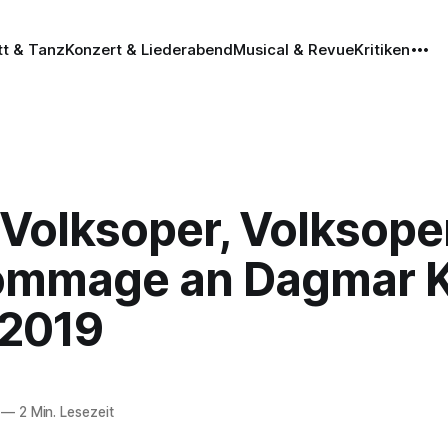
tt & Tanz
Konzert & Liederabend
Musical & Revue
Kritiken
 Volksoper, Volksope
ommage an Dagmar Ko
.2019
—
2 Min. Lesezeit