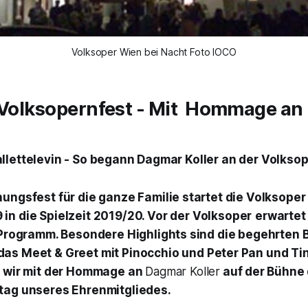
Volksoper Wien bei Nacht Foto IOCO
- Volksopernfest - Mit Hommage a
llettelevin - So begann Dagmar Koller an der Volkso
nungsfest für die ganze Familie startet die
Volksoper
9
in die
Spielzeit 2019/20.
Vor der
Volksoper
erwartet
s Programm. Besondere Highlights sind die begehrten
das Meet & Greet mi
t Pinocchio
und
Peter Pan
und
Ti
 wir mit der
Hommage an
Dagmar Koller
auf der Bühne 
tag unseres Ehrenmitgliedes.