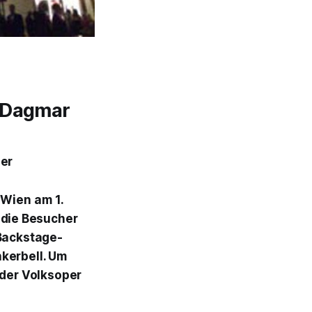
n Dagmar
per
 Wien
am
1.
 die Besucher
 Backstage-
nkerbell
. Um
der
Volksoper