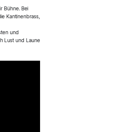
ir Bühne. Bei
ie Kantinenbrass,
sten und
ch Lust und Laune