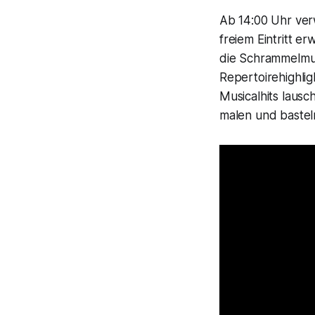
Ab 14:00 Uhr ver
freiem Eintritt e
die Schrammelmus
Repertoirehighli
Musicalhits laus
malen und bastel