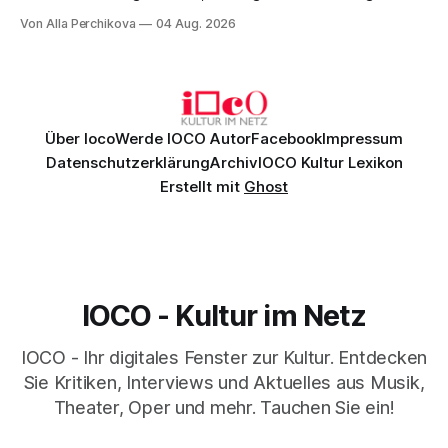
Musik, nach der man minutenlang kein Wort sagen kann.
Von Alla Perchikova
04 Aug. 2026
Genau so war der Abend im Kurhaus Wiesbaden, an dem
Johannes Brahms’ Erstes Klavierkonzert d-Moll op. 15 mit
Daniil
Über Ioco
Werde IOCO Autor
Facebook
Impressum
Datenschutzerklärung
Archiv
IOCO Kultur Lexikon
Erstellt mit
Ghost
IOCO - Kultur im Netz
IOCO - Ihr digitales Fenster zur Kultur. Entdecken
Sie Kritiken, Interviews und Aktuelles aus Musik,
Theater, Oper und mehr. Tauchen Sie ein!