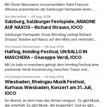
Mit Olivier Messiaens monumentalem Saint François
d’Assise präsentieren die Salzburger Festspiele einen
außergewöhnlichen Opernabend. Romeo Castellucci gelingt
Von Marcel Bub
06 Aug. 2026
eine bildgewaltige Inszenierung, Maxime Pascal entfaltet
Salzburg, Salzburger Festspiele, ARIADNE
die komplexe Partitur eindrucksvoll, Philippe Sly berührt als
AUF NAXOS – Richard Strauss, IOCO
Franziskus.
Salzburger Festspiele: Ersan Mondtag verlegt Richard
Strauss' Ariadne auf Naxos auf den Mars und verbindet
Science-Fiction mit Opernklassik. Musikalisch überzeugt die
Von Daniela Zimmermann
06 Aug. 2026
Aufführung mit starken Solisten und den Wiener
Halfing, Immling-Festival, UN BALLO IN
Philharmonikern, szenisch bleibt der zweite Akt jedoch
MASCHERA – Giuseppe Verdi, IOCO
hinter den Erwartungen zurück.
Mit Un ballo in maschera gelingt dem Immling Festival eine
packende Verdi-Inszenierung zwischen Traum und
Wirklichkeit. Verena von Kerssenbrock verbindet
Von Daniela Zimmermann
06 Aug. 2026
psychologische Tiefe mit starken Bildern, getragen von
Wiesbaden, Rheingau Musik Festival,
einem spielfreudigen Ensemble und einer musikalisch
Kurhaus Wiesbaden, Konzert am 31. Juli,
überzeugenden Gesamtleistung.
IOCO
Ein Abend, an dem man das Atmen vergisst. Es gibt Musik,
die unterhält. Es gibt Musik, die begeistert. Und es gibt