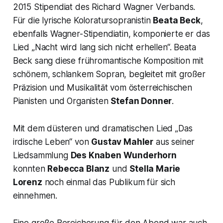
2015 Stipendiat des Richard Wagner Verbands.
Für die lyrische Koloratursopranistin
Beata Beck
,
ebenfalls Wagner-Stipendiatin, komponierte er das
Lied „Nacht wird lang sich nicht erhellen“. Beata
Beck sang diese frühromantische Komposition mit
schönem, schlankem Sopran, begleitet mit großer
Präzision und Musikalität vom österreichischen
Pianisten und Organisten
Stefan Donner
.
Mit dem düsteren und dramatischen Lied
„Das
irdische Leben“
von
Gustav Mahler
aus seiner
Liedsammlung
Des Knaben Wunderhorn
konnten
Rebecca Blanz
und
Stella Marie
Lorenz
noch einmal das Publikum für sich
einnehmen.
Eine große Bereicherung für den Abend war auch