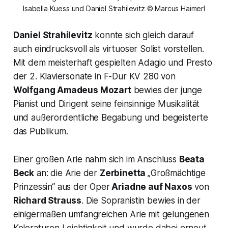
Isabella Kuess und Daniel Strahilevitz © Marcus Haimerl
Daniel Strahilevitz
konnte sich gleich darauf
auch eindrucksvoll als virtuoser Solist vorstellen.
Mit dem meisterhaft gespielten Adagio und Presto
der 2. Klaviersonate in F-Dur KV 280 von
Wolfgang Amadeus Mozart
bewies der junge
Pianist und Dirigent seine feinsinnige Musikalität
und außerordentliche Begabung und begeisterte
das Publikum.
Einer großen Arie nahm sich im Anschluss
Beata
Beck
an: die Arie der
Zerbinetta
„Großmächtige
Prinzessin“
aus der Oper
Ariadne auf Naxos
von
Richard Strauss
. Die Sopranistin bewies in der
einigermaßen umfangreichen Arie mit gelungenen
Koloraturen Leichtigkeit und wurde dabei erneut