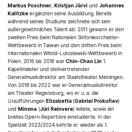
Markus Poschner
,
Kristjan Järvi
und
Johannes
Kalitzke
ergänzten seine Ausbildung. Bereits
während seines Studiums zeichnete sich sein
außergewöhnliches Talent ab: 2011 gewann er den
zweiten Preis beim Nationalen Sinfonieorchester-
Wettbewerb in Taiwan und den dritten Preis beim
Internationalen Witold-Lutosławski-Wettbewerb in
Polen. 2016 bis 2018 war
Chin-Chao Lin
1.
Kapellmeister und stellvertretender
Generalmusikdirektor am Staatstheater Meiningen.
Von 2018 bis 2022 war er Generalmusikdirektor
am Theater Regensburg, wo er u. a. die
Uraufführungen
Elizabetta
(
Gabriel Prokoﬁev
)
und
Minona
(
Jüri Reinvere
) leitete, sowie ein
breites Opern-Repertoire einstudierte. In der
Spielzeit 2023/2024 kehrte er wieder als 1.