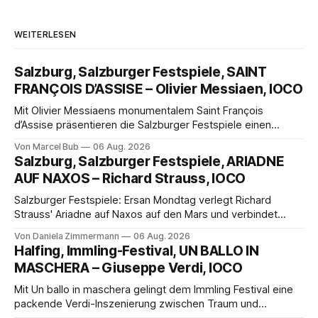
WEITERLESEN
Salzburg, Salzburger Festspiele, SAINT
FRANÇOIS D’ASSISE – Olivier Messiaen, IOCO
Mit Olivier Messiaens monumentalem Saint François
d’Assise präsentieren die Salzburger Festspiele einen
außergewöhnlichen Opernabend. Romeo Castellucci gelingt
Von Marcel Bub
06 Aug. 2026
eine bildgewaltige Inszenierung, Maxime Pascal entfaltet
Salzburg, Salzburger Festspiele, ARIADNE
die komplexe Partitur eindrucksvoll, Philippe Sly berührt als
AUF NAXOS – Richard Strauss, IOCO
Franziskus.
Salzburger Festspiele: Ersan Mondtag verlegt Richard
Strauss' Ariadne auf Naxos auf den Mars und verbindet
Science-Fiction mit Opernklassik. Musikalisch überzeugt die
Von Daniela Zimmermann
06 Aug. 2026
Aufführung mit starken Solisten und den Wiener
Halfing, Immling-Festival, UN BALLO IN
Philharmonikern, szenisch bleibt der zweite Akt jedoch
MASCHERA – Giuseppe Verdi, IOCO
hinter den Erwartungen zurück.
Mit Un ballo in maschera gelingt dem Immling Festival eine
packende Verdi-Inszenierung zwischen Traum und