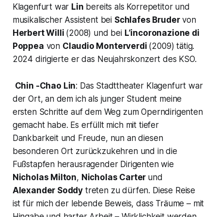
Klagenfurt war
Lin
bereits als Korrepetitor und
musikalischer Assistent bei
Schlafes Bruder
von
Herbert Willi
(2008) und bei
L’incoronazione di
Poppea
von
Claudio Monterverdi
(2009) tätig.
2024 dirigierte er das Neujahrskonzert des KSO.
Chin -Chao Lin
:
Das Stadttheater Klagenfurt war
der Ort, an dem ich als junger Student meine
ersten Schritte auf dem Weg zum Operndirigenten
gemacht habe. Es erfüllt mich mit tiefer
Dankbarkeit und Freude, nun an diesen
besonderen Ort zurückzukehren und in die
Fußstapfen herausragender Dirigenten wie
Nicholas Milton
,
Nicholas Carter
und
Alexander Soddy
treten zu dürfen. Diese Reise
ist für mich der lebende Beweis, dass Träume – mit
Hingabe und harter Arbeit – Wirklichkeit werden