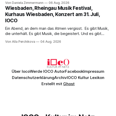
Wirklichkeit. Verena von Kerssenbrock verbindet
Von Daniela Zimmermann
06 Aug. 2026
psychologische Tiefe mit starken Bildern, getragen von
Wiesbaden, Rheingau Musik Festival,
einem spielfreudigen Ensemble und einer musikalisch
Kurhaus Wiesbaden, Konzert am 31. Juli,
überzeugenden Gesamtleistung.
IOCO
Ein Abend, an dem man das Atmen vergisst. Es gibt Musik,
die unterhält. Es gibt Musik, die begeistert. Und es gibt
Musik, nach der man minutenlang kein Wort sagen kann.
Von Alla Perchikova
04 Aug. 2026
Genau so war der Abend im Kurhaus Wiesbaden, an dem
Johannes Brahms’ Erstes Klavierkonzert d-Moll op. 15 mit
Daniil
Über Ioco
Werde IOCO Autor
Facebook
Impressum
Datenschutzerklärung
Archiv
IOCO Kultur Lexikon
Erstellt mit
Ghost