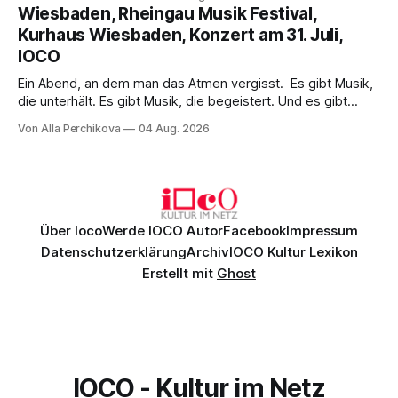
psychologische Tiefe mit starken Bildern, getragen von
Wiesbaden, Rheingau Musik Festival,
einem spielfreudigen Ensemble und einer musikalisch
Kurhaus Wiesbaden, Konzert am 31. Juli,
überzeugenden Gesamtleistung.
IOCO
Ein Abend, an dem man das Atmen vergisst. Es gibt Musik,
die unterhält. Es gibt Musik, die begeistert. Und es gibt
Musik, nach der man minutenlang kein Wort sagen kann.
Von Alla Perchikova
04 Aug. 2026
Genau so war der Abend im Kurhaus Wiesbaden, an dem
Johannes Brahms’ Erstes Klavierkonzert d-Moll op. 15 mit
Daniil
Über Ioco
Werde IOCO Autor
Facebook
Impressum
Datenschutzerklärung
Archiv
IOCO Kultur Lexikon
Erstellt mit
Ghost
IOCO - Kultur im Netz