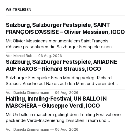
WEITERLESEN
Salzburg, Salzburger Festspiele, SAINT
FRANÇOIS D’ASSISE – Olivier Messiaen, IOCO
Mit Olivier Messiaens monumentalem Saint François
d’Assise präsentieren die Salzburger Festspiele einen
außergewöhnlichen Opernabend. Romeo Castellucci gelingt
Von Marcel Bub
06 Aug. 2026
eine bildgewaltige Inszenierung, Maxime Pascal entfaltet
Salzburg, Salzburger Festspiele, ARIADNE
die komplexe Partitur eindrucksvoll, Philippe Sly berührt als
AUF NAXOS – Richard Strauss, IOCO
Franziskus.
Salzburger Festspiele: Ersan Mondtag verlegt Richard
Strauss' Ariadne auf Naxos auf den Mars und verbindet
Science-Fiction mit Opernklassik. Musikalisch überzeugt die
Von Daniela Zimmermann
06 Aug. 2026
Aufführung mit starken Solisten und den Wiener
Halfing, Immling-Festival, UN BALLO IN
Philharmonikern, szenisch bleibt der zweite Akt jedoch
MASCHERA – Giuseppe Verdi, IOCO
hinter den Erwartungen zurück.
Mit Un ballo in maschera gelingt dem Immling Festival eine
packende Verdi-Inszenierung zwischen Traum und
Wirklichkeit. Verena von Kerssenbrock verbindet
Von Daniela Zimmermann
06 Aug. 2026