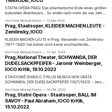
TRAGÖDIE, IOCO
und süß,
STATNI OPERA PRAG: Das phantastische Ende eines großen
kulturellen Abenteuers… So endet nach mehr als vier Jahren
mit dieser konzertanten Aufführung der ZYKLUS MUSICA
Von Peter Michael Peters
12 Mai 2024
NON GRATA in Prag - produziert von der Staatsoper Prag
Prag, Staatsoper, KLEIDER MACHEN LEUTE -
........ mit der Unterstützung u.a. der Deutschen Botschaft
Zemlinsky, IOCO
aber auch ......
KLEIDER MACHEN LEUTE in Prag: Alexander von Zemlinsky
(1871-1942) hat bisher noch keine erschöpfende
Biographie, nur kurze Monographien und etliche
Von Peter Michael Peters
14 Apr. 2024
Detailstudien, so dass viele Fragen zu seinem Leben offen
Prag, National Theater, SCHWANDA, DER
bleiben. Vor nicht allzu langer Zeit gaben die Diktionäre das
DUDELSACKPFEIFER - Jaromir Weinberger,
Jahr 1872 .......
IOCO Kritik, 19.10.2022
STAVOVSKÉ DIVADLO ZYKLUS MUSICA NON GRATA
SCHWANDA, DER DUDELSACKPFEIFER (1927/1933) - Jaromir
Weinberger oder Die Reue des besiegten Teufels –
Von Peter Michael Peters
19 Okt. 2022
Märchenoper in zwei Akten für die ganze Familie von Peter
Prag, Statni Opera - Staatsoper, BALL IM
Michael Peters EINE PATRIOTISCHE KOMÖDIE * Auf unserem
SAVOY - Paul Abraham, IOCO Kritik,
Hof * alles krächzt, * der Hahn kräht. * Ich kann dich nicht *
15.10.2022
vergessen, meine Geliebte. * * Wenn