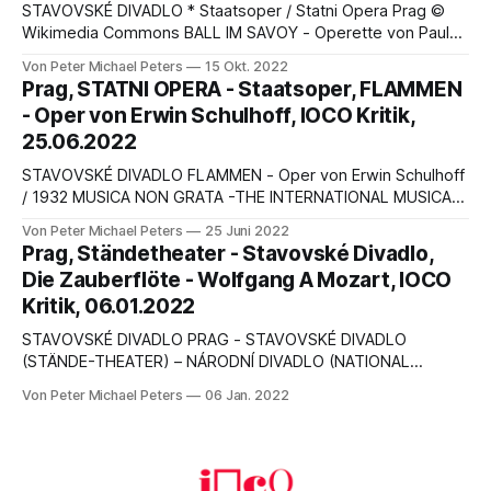
STAVOVSKÉ DIVADLO * Staatsoper / Statni Opera Prag ©
Wikimedia Commons BALL IM SAVOY - Operette von Paul
Abraham MUSICA NON GRATA -THE INTERNATIONAL
Von Peter Michael Peters
15 Okt. 2022
MUSICAL AND CULTURAL PROJECT - PRAG TOUJOURS
Prag, STATNI OPERA - Staatsoper, FLAMMEN
L‘AMOUR… TOUJOURS ! * * * Geschmeidige Mädchen und
- Oper von Erwin Schulhoff, IOCO Kritik,
schöne Frauen, * Soll aber Exhibitionismus sein. * Ein Happy
25.06.2022
End und Gespräche auf Bällen * Und tänzerischer
Optimismus - Alfred Grünwald
STAVOVSKÉ DIVADLO FLAMMEN - Oper von Erwin Schulhoff
/ 1932 MUSICA NON GRATA -THE INTERNATIONAL MUSICAL
AND CULTURAL PROJECT - PRAG von Peter Michael Peters
Von Peter Michael Peters
25 Juni 2022
FLAMMEN DER LIEBE UND DES TODES….. DON JUAN *
Prag, Ständetheater - Stavovské Divadlo,
Vergeblich, Erlösung von einem Fluch zu suchen. * Für
Die Zauberflöte - Wolfgang A Mozart, IOCO
immer verlockt von der lustvollen Woge der Körper, * doch
Kritik, 06.01.2022
einmal in meinem
STAVOVSKÉ DIVADLO PRAG - STAVOVSKÉ DIVADLO
(STÄNDE-THEATER) – NÁRODNÍ DIVADLO (NATIONAL
THEATER & OPER) Die Zauberflöte K.620 (1791) - Wolfgang
Von Peter Michael Peters
06 Jan. 2022
Amadeus Mozart - Mozart und die Volkstheater-Tradition in
Wien - von Peter Michael Peters Wolfgang Amadeus
Mozarts (1756-1791) Opernaufträge von der Wiener
Hofoper kamen in ziemlich langen Abständen: Die