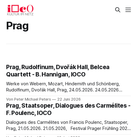
Prag
Prag, Rudolfinum, Dvořák Hall, Belcea
Quartett - B. Hannigan, IOCO
Werke von Webern, Mozart, Hindemith und Schönberg,
Rudolfinum, Dvořák Hall, Prag, 24.05.2026. 24.05.2026
Festival Prager Frühling 2026 Werke von Webern, Mozart,
Von Peter Michael Peters
22 Juni 2026
Hindemith und Schönberg AUF DER SUCHE NACH EINER
Prag, Staatsoper, Dialogues des Carmélites -
NEUEN WELT… NEBELWEBEN Der Nebelweber webt im
F. Poulenc, IOCO
Wald ein weißes Hemd für sein Gemahl. Die steht wie
Dialogues des Carmélites von Francis Poulenc, Staatsoper,
Prag, 21.05.2026. 21.05.2026, Festival Prager Frühling 2026
„BLANCHE, DAS WAR ICH!“… Dieu s’est fait lui-même une