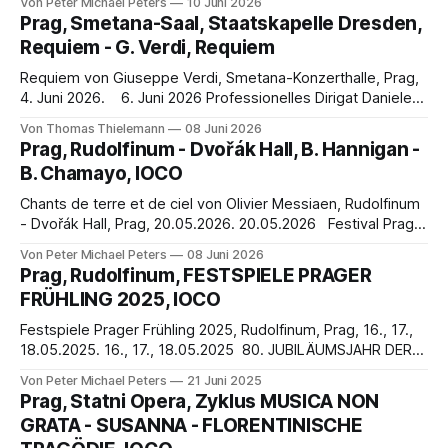
Von Peter Michael Peters
10 Juni 2026
ombre… Hélas! J’ai plus de trente ans de profession, Douze
Prag, Smetana-Saal, Staatskapelle Dresden,
ans de supériorat. J’ai médité sur la mort chaque
Requiem - G. Verdi, Requiem
Requiem von Giuseppe Verdi, Smetana-Konzerthalle, Prag,
4. Juni 2026. 6. Juni 2026 Professionelles Dirigat Daniele
Gattis und hervorragende Interpreten sicherten einen
Von Thomas Thielemann
08 Juni 2026
beeindruckenden Festivalabschluss des Prager Frühlings
Prag, Rudolfinum - Dvořák Hall, B. Hannigan -
2026 Mit Daniele Gattis Interpretation von Giuseppe Verdis
B. Chamayo, IOCO
(1813-1901) Messe da Requiem erlebten wir am 4. Juni
2026 das Gastkonzert der Sächsischen
Chants de terre et de ciel von Olivier Messiaen, Rudolfinum
- Dvořák Hall, Prag, 20.05.2026. 20.05.2026 Festival Prager
Frühling 2026 ZWISCHEN HIMMEL UND ERDE… BAIL AVEC
Von Peter Michael Peters
08 Juni 2026
MI Ton oeil de terre, mon oeil de terre, nos mains de terre,
Prag, Rudolfinum, FESTSPIELE PRAGER
pour tisser l’atmosphère. Étoile de silence, à
FRÜHLING 2025, IOCO
Festspiele Prager Frühling 2025, Rudolfinum, Prag, 16., 17.,
18.05.2025. 16., 17., 18.05.2025 80. JUBILÄUMSJAHR DER
INTERNATIONALEN FESTSPIELE PRAGER FRÜHLING 2025
Von Peter Michael Peters
21 Juni 2025
Mondestrunken Den Wein, den man mit Augen trinkt, Gießt
Prag, Statni Opera, Zyklus MUSICA NON
nachts der Mond in Wogen nieder, Und eine Springflut
GRATA - SUSANNA - FLORENTINISCHE
überschwemmt Den stillen Horizont. Gelüste, schauerlich