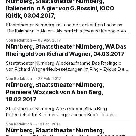
Nürnberg, Staatstheater Nürnberg,
Benefizkonzert am Donnerstag, 08. Juni 2017 (19:30 Uhr),
Italienerin in Algier von G. Rossini, IOCO
ins Nürnberger Opernhaus. Staatsintendant Peter Theiler
Kritik, 03.04.2017,
moderiert durch das Programm, das von Solist*innen
Staatstheater Nürnberg Im Land des gekauften Lächelns
Die Italienerin in Algier - Als herrlich schwarze Komödie Von
Hanns Butterhof Die Zukunft, in der Laura Scozzi Rossinis
Von Redaktion
03 Apr. 2017
„Italienerin in Algier“ spielen lässt, ist reine Gegenwart.
Nürnberg, Staatstheater Nürnberg, WA Das
Mächtige reiche Männer, die sich für die Größten halten,
Rheingold von Richard Wagner, 04.03.2017
wollen noch immer mehr von allem, vor allem
Staatstheater Nürnberg Wiederaufnahme Das Rheingold
von Richard WagnerNeubesetzungen im Ring - Zyklus Die
Wiederaufnahme von Das Rheingold am Samstag, 4. März
Von Redaktion
28 Feb. 2017
2017, (19:30 Uhr) läutet im Opernhaus Nürnberg auch die
Nürnberg, Staatstheater Nürnberg,
Vorbereitungen für die beiden zyklischen Vorstellungen des
Premiere Wozzeck von Alban Berg,
gesamten Ring des Nibelungen im Mai und Juni 2017 ein.
18.02.2017
Die Inszenierung von
Staatstheater Nürnberg Wozzeck von Alban Berg
Rollendebüt für Kammersänger Jochen Kupfer in der
Titelpartie Am Samstag, 18. Februar, um 19.30 Uhr, bringt
Von Redaktion
13 Feb. 2017
das Staatstheater Nürnberg mit der Premiere von Wozzeck
Nürnberg, Staatstheater Nürnberg,
bereits die achte Operninszenierung von Regisseur Georg