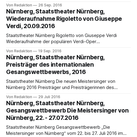
Urfassung von 1869 am Samstag, 1. Oktober, um 19.30 Uhr,
Von Redaktion
26 Sep. 2016
läutet Boris Godunow die neue Spielzeit im Opernhaus ein.
Nürnberg, Staatstheater Nürnberg,
Für Regisseur Peter Konwitschny ist es die erste „Boris“-
Wiederaufnahme Rigoletto von Giuseppe
Inszenierung seiner langen Karriere. Die Premiere wird live
Verdi, 20.09.2016
Staatstheater Nürnberg Rigoletto von Giuseppe Verdi
Wiederaufnahme der populären Verdi-Oper
Wiederaufnahme am 20.9.2016; weitere Termine
Von Redaktion
19 Sep. 2016
24.9.2016, 14.10.2016, 16.10.2016, 23.10.2016, 30.10.2016,
Nürnberg, Staatstheater Nürnberg,
3.11.2016Die vielbeachtete Neuinszenierung von Verdis
Preisträger des internationalen
Rigoletto aus der zurückliegenden Spielzeit ist wieder ab
Gesangswettbewerbs, 2016
Dienstag, 20.
Staatstheater Nürnberg Die neuen Meistersinger von
Nürnberg 2016 Preisträger und Preisträgerinnen des
internationalen Gesangswettbewerbs gekürt: Maria
Von Redaktion
29 Juli 2016
Kataeva, Jordan Shanahan, Sunghyun Kim, Junmo Yang und
Nürnberg, Staatstheater Nürnberg,
Rocío Pérez Die Preisträger und Preisträgerinnen des
Gesangswettbewerb Die Meistersinger von
internationalen Gesangswettbewerbs „Die Meistersinger
Nürnberg, 22. - 27.07.2016
von Nürnberg“ 2016 sind gekürt. 12 Sänger*innen standen
im Finale, das gestern Abend als
Staatstheater Nürnberg Gesangswettbewerb „Die
Meistersinger von Nürnberg“ vom 22. bis 27. Juli 2016 im