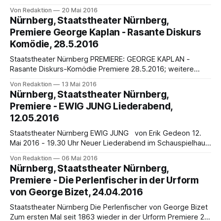
7.6.2016; 9.6.2016; 12.6.2016; 16.6.2016; 18.6.2016;
Von Redaktion
20 Mai 2016
22.6.2016; 24.6.2016; 3.7.2016; 14.7.2016; 23.7.2016
Nürnberg, Staatstheater Nürnberg,
Schillers Schauspiel Wilhelm Tell
Premiere George Kaplan - Rasante Diskurs
Komödie, 28.5.2016
Staatstheater Nürnberg PREMIERE: GEORGE KAPLAN -
Rasante Diskurs-Komödie Premiere 28.5.2016; weitere
Termine 31.5.2016, 1.6.2016, 3.6.2016, 9.6.2016, 12.6.2016,
Von Redaktion
13 Mai 2016
16.6.2016, 18.6.2016, 3.7.2016, 6.7.2016, 9.7.2016,
Nürnberg, Staatstheater Nürnberg,
14.7.2016, 16.7.2016,
Premiere - EWIG JUNG Liederabend,
12.05.2016
Staatstheater Nürnberg EWIG JUNG von Erik Gedeon 12.
Mai 2016 - 19.30 Uhr Neuer Liederabend im Schauspielhaus
Neu auf dem Spielplan des Schauspielhauses steht Ewig
Von Redaktion
06 Mai 2016
Jung, das erfolgreiche Songdrama von Erik Gedeon, das am
Nürnberg, Staatstheater Nürnberg,
Donnerstag, 12. Mai 2016, um 19.30 Uhr Premiere feiern
Premiere - Die Perlenfischer in der Urform
wird. Wir befinden uns in einer
von George Bizet, 24.04.2016
Staatstheater Nürnberg Die Perlenfischer von George Bizet
Zum ersten Mal seit 1863 wieder in der Urform Premiere 24.