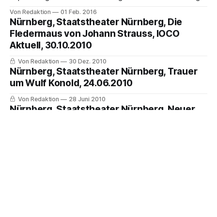
beschloss im Dezember 2015 einstimmig, die
Von Redaktion
01 Feb. 2016
Ensemblemitglieder des Staatstheater Nürnberg Pius Maria
Nürnberg, Staatstheater Nürnberg, Die
Cüppers und Jochen Kupfer mit den Ehrentiteln des
Fledermaus von Johann Strauss, IOCO
Bayerischen Kammerschauspielers bzw. des Bayerischen
Aktuell, 30.10.2010
Kammersängers für besondere Verdienste auszuzeichnen.
Oberbürgermeister Dr. Ulrich Maly überreichte die
Von Redaktion
30 Dez. 2010
Nürnberg, Staatstheater Nürnberg, Trauer
um Wulf Konold, 24.06.2010
Von Redaktion
28 Juni 2010
Nürnberg, Staatstheater Nürnberg, Neuer
GMD für Nürnberg - Marcus Bosch,
18.06.2010
Von Redaktion
18 Juni 2010
Über Ioco
Werde IOCO Autor
Facebook
Impressum
Datenschutzerklärung
Archiv
IOCO Kultur Lexikon