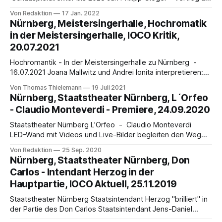
Schauspieldirektor am Staatstheater Nürnberg wird bis
Von Redaktion
17 Jan. 2022
2028 verlängert. Den Beschluss des Stiftungsrats teilte
Nürnberg, Meistersingerhalle, Hochromatik
dessen Vorsitzender, Bayerischer Kunstminister Bernd
in der Meistersingerhalle, IOCO Kritik,
Sibler, in München mit. Gloger, der der Schauspielsparte im
20.07.2021
Staatstheater Nürnberg, Bayerns größtem
Mehrspartenhaus, seit der Spielzeit 2018/19
Hochromantik - In der Meistersingerhalle zu Nürnberg -
16.07.2021 Joana Mallwitz und Andrei Ionita interpretieren:
Schumann - Cellokonzert a-Moll op.129, Mendelssohn
Von Thomas Thielemann
19 Juli 2021
Bartholdy - Vierte Symphonie a-Dur „Italienische“ op.90 von
Nürnberg, Staatstheater Nürnberg, L´Orfeo
Thomas Thielemann Die Nürnberger Meistersingerhalle, in
- Claudio Monteverdi - Premiere, 24.09.2020
den 1960-Jahren als Konzerthaus erbaut, verfügt im Großen
Saal über eine Fläche
Staatstheater Nürnberg L’Orfeo - Claudio Monteverdi
LED-Wand mit Videos und Live-Bilder begleiten den Weg
Orfeos von der heutigen Konsumgesellschaft bis zur
Von Redaktion
25 Sep. 2020
bilderlosen Unterwelt Premiere 2. Oktober 2020
Nürnberg, Staatstheater Nürnberg, Don
Staatsintendant Jens-Daniel Herzog eröffnet die Opern-
Carlos - Intendant Herzog in der
Spielzeit 2020/21 mit L’Orfeo in einer Orchesterfassung von
Hauptpartie, IOCO Aktuell, 25.11.2019
Joana Mallwitz und Frank
Staatstheater Nürnberg Staatsintendant Herzog "brilliert" in
der Partie des Don Carlos Staatsintendant Jens-Daniel
Herzog übernimmt in der letzten Vorstellung von Don Carlos