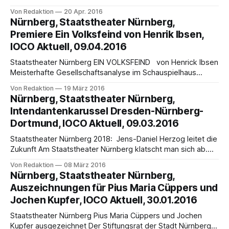
April 2016, weitere Vorstellungen 4.5.2016; 6.5.2016;
Von Redaktion
20 Apr. 2016
3.7.2016; 13.7.2016 In der Neuproduktion von George Bizets
Nürnberg, Staatstheater Nürnberg,
Die Perlenfischer, die ab 24. April 2016, 19 Uhr, im
Premiere Ein Volksfeind von Henrik Ibsen,
IOCO Aktuell, 09.04.2016
Staatstheater Nürnberg EIN VOLKSFEIND von Henrick Ibsen
Meisterhafte Gesellschaftsanalyse im Schauspielhaus
Nürnberg Premiere: 9.4.2016, weitere Vorstellungstermine
Von Redaktion
19 März 2016
10.4.2016; 14.4.2016; 19.4.2016; 23.4.2016; 26.4.2016;
Nürnberg, Staatstheater Nürnberg,
29.4.2016 Am Samstag, den 09. April 2016, 19.30 Uhr, feiert
Intendantenkarussel Dresden-Nürnberg-
Ein Volksfeind von Henrik
Dortmund, IOCO Aktuell, 09.03.2016
Staatstheater Nürnberg 2018: Jens-Daniel Herzog leitet die
Zukunft Am Staatstheater Nürnberg klatscht man sich ab.
Seit dem 1.3.2016 ist Kontinuität am Staatstheater langfristig
Von Redaktion
08 März 2016
gesichert. Nürnbergs Oberbürgermeister Dr. Ulrich Maly, der
Nürnberg, Staatstheater Nürnberg,
Bayerische Staatsminister Dr. Markus Söder und die
Auszeichnungen für Pius Maria Cüppers und
Kulturreferentin der Stadt, Prof. Dr. Julia Lehner stellten am
Jochen Kupfer, IOCO Aktuell, 30.01.2016
2.
Staatstheater Nürnberg Pius Maria Cüppers und Jochen
Kupfer ausgezeichnet Der Stiftungsrat der Stadt Nürnberg