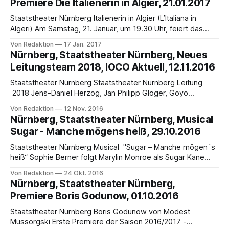
Premiere Die Italienerin in Algier, 21.01.2017
Schmiedleitner in Nürnberg heraus, der in der
zurückliegenden Saison mit der Premiere
Staatstheater Nürnberg Italienerin in Algier (L’Italiana in
Algeri) Am Samstag, 21. Januar, um 19.30 Uhr, feiert das
Staatstheater Nürnberg eine weitere Premiere der
Von Redaktion
17 Jan. 2017
italienisch/französischen Regisseurin Laura Scozzi, die mit
Nürnberg, Staatstheater Nürnberg, Neues
Rossinis Die Italienerin in Algier (L’Italiana in Algeri) bereits
Leitungsteam 2018, IOCO Aktuell, 12.11.2016
ihre sechste Produktion in Nürnberg herausbringt. Weitere
Vorstellungen
Staatstheater Nürnberg Staatstheater Nürnberg Leitung
2018 Jens-Daniel Herzog, Jan Philipp Gloger, Goyo
Montero Seit dem 1.3.2016 ist Kontinuität am Staatstheater
Von Redaktion
12 Nov. 2016
Nürnberg langfristig gesichert. Nürnbergs
Nürnberg, Staatstheater Nürnberg, Musical
Oberbürgermeister Dr. Ulrich Maly, der Bayerische
Sugar - Manche mögens heiß, 29.10.2016
Staatsminister Dr. Markus Söder und die Kulturreferentin der
Stadt, Prof. Dr. Julia Lehner stellten im März 2016
Staatstheater Nürnberg Musical "Sugar – Manche mögen´s
heiß“ Sophie Berner folgt Marylin Monroe als Sugar Kane
Premiere 29.11.2016, weitere Vorstellungen 4.11.2016,
Von Redaktion
24 Okt. 2016
6.11.2016, 23.11.2016, 3.12.2016, 20.12.2016, 23.12.2016,
Nürnberg, Staatstheater Nürnberg,
27.12.2016, 31.12.2016 15.00 Uhr
Premiere Boris Godunow, 01.10.2016
Staatstheater Nürnberg Boris Godunow von Modest
Mussorgski Erste Premiere der Saison 2016/2017 -