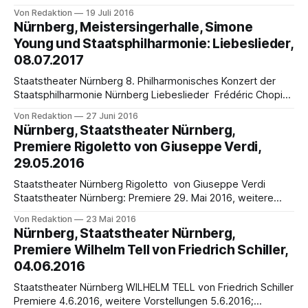
Opernhaus Alle Wettbewerbsdurchgänge für Publikum
Von Redaktion
19 Juli 2016
geöffnet - das Staatstheater Nürnberg richtet zum ersten
Nürnberg, Meistersingerhalle, Simone
Mal den internationalen Gesangswettbewerb „Die
Young und Staatsphilharmonie: Liebeslieder,
Meistersinger von Nürnberg“ aus, dessen Schirmherr
08.07.2017
Nürnbergs Oberbürgermeister Dr. Ulrich Maly ist. Das große
Finale findet als Galakonzert am
Staatstheater Nürnberg 8. Philharmonisches Konzert der
Staatsphilharmonie Nürnberg Liebeslieder Frédéric Chopin
– Klavierkonzert Nr. 1 e-Moll op. 11, Oliver Messiaen –
Von Redaktion
27 Juni 2016
Turangalîla-Sinfonie 08.07.2016 - 20:00 Uhr Die
Nürnberg, Staatstheater Nürnberg,
Staatsphilharmonie Nürnberg ist das große Orchester der
Premiere Rigoletto von Giuseppe Verdi,
Metropolregion Nürnberg und das zweitgrößte Opern- und
29.05.2016
Konzertorchester in Bayern. Neben circa 150 Opern-
Staatstheater Nürnberg Rigoletto von Giuseppe Verdi
Staatstheater Nürnberg: Premiere 29. Mai 2016, weitere
Vorstellungen 7.6.2016, 17.6.2016; 26.6.2016; 30.6.2016;
Von Redaktion
23 Mai 2016
4.7.2016; 10.7.2016; 22.7.2016 Am Sonntag, 29. Mai 2016, 19
Nürnberg, Staatstheater Nürnberg,
Uhr, feiert das Staatstheater Nürnberg mit Giuseppe Verdis
Premiere Wilhelm Tell von Friedrich Schiller,
Meisterwerk
04.06.2016
Staatstheater Nürnberg WILHELM TELL von Friedrich Schiller
Premiere 4.6.2016, weitere Vorstellungen 5.6.2016;