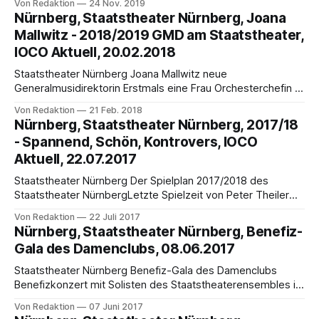
Von Redaktion
24 Nov. 2019
kurzfristig die Hauptrolle Jeder Theaterabend ist einmalig,
Nürnberg, Staatstheater Nürnberg, Joana
aber manche sind noch einmaliger. Am Staatstheater
Mallwitz - 2018/2019 GMD am Staatstheater,
Nürnberg meldete sich am 22. November 2019, wenige
IOCO Aktuell, 20.02.2018
Stunden vor Beginn
Staatstheater Nürnberg Joana Mallwitz neue
Generalmusidirektorin Erstmals eine Frau Orchesterchefin in
Nürnberg Die junge Dirigentin Joana Mallwitz (* 1986 in
Von Redaktion
21 Feb. 2018
Hildesheim) übernimmt als neue Generalmusikdirektorin ab
Nürnberg, Staatstheater Nürnberg, 2017/18
der Saison 2018/2019 die Leitung der Staatsphilharmonie
- Spannend, Schön, Kontrovers, IOCO
Nürnberg. Ihr Vertrag läuft über fünf Jahre. Nürnbergs
Aktuell, 22.07.2017
Kulturreferentin Prof. Dr. Julia Lehner hob hervor, dass mit
Staatstheater Nürnberg Der Spielplan 2017/2018 des
Staatstheater NürnbergLetzte Spielzeit von Peter Theiler
Staatsintendant Peter Theiler stellte den Spielplan für die
Von Redaktion
22 Juli 2017
Saison 2017/2018 gemeinsam mit dem Geschäftsführenden
Nürnberg, Staatstheater Nürnberg, Benefiz-
Direktor Christian Ruppert, den Spartenleitern des
Gala des Damenclubs, 08.06.2017
Staatstheaters, Schauspieldirektor Klaus Kusenberg,
Generalmusikdirektor Marcus Bosch und der Leiterin der
Staatstheater Nürnberg Benefiz-Gala des Damenclubs
Theaterpädagogik Anja Sparberg vor. Es
Benefizkonzert mit Solisten des Staatstheaterensembles im
Opernhaus Der Damenclub zur Förderung der Nürnberger
Von Redaktion
07 Juni 2017
Oper e.V. lädt wieder zum traditionellen Sommernachts-