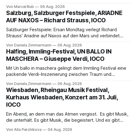
außergewöhnlichen Opernabend. Romeo Castellucci gelingt
Von Marcel Bub
06 Aug. 2026
eine bildgewaltige Inszenierung, Maxime Pascal entfaltet
Salzburg, Salzburger Festspiele, ARIADNE
die komplexe Partitur eindrucksvoll, Philippe Sly berührt als
AUF NAXOS – Richard Strauss, IOCO
Franziskus.
Salzburger Festspiele: Ersan Mondtag verlegt Richard
Strauss' Ariadne auf Naxos auf den Mars und verbindet
Science-Fiction mit Opernklassik. Musikalisch überzeugt die
Von Daniela Zimmermann
06 Aug. 2026
Aufführung mit starken Solisten und den Wiener
Halfing, Immling-Festival, UN BALLO IN
Philharmonikern, szenisch bleibt der zweite Akt jedoch
MASCHERA – Giuseppe Verdi, IOCO
hinter den Erwartungen zurück.
Mit Un ballo in maschera gelingt dem Immling Festival eine
packende Verdi-Inszenierung zwischen Traum und
Wirklichkeit. Verena von Kerssenbrock verbindet
Von Daniela Zimmermann
06 Aug. 2026
psychologische Tiefe mit starken Bildern, getragen von
Wiesbaden, Rheingau Musik Festival,
einem spielfreudigen Ensemble und einer musikalisch
Kurhaus Wiesbaden, Konzert am 31. Juli,
überzeugenden Gesamtleistung.
IOCO
Ein Abend, an dem man das Atmen vergisst. Es gibt Musik,
die unterhält. Es gibt Musik, die begeistert. Und es gibt
Musik, nach der man minutenlang kein Wort sagen kann.
Von Alla Perchikova
04 Aug. 2026
Genau so war der Abend im Kurhaus Wiesbaden, an dem