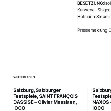
BESETZUNG:
Iso
Kurwenal: Shigeo 
Hofmann Steuerma
Pressemeldung O
WEITERLESEN
Salzburg, Salzburger
Salzbur
Festspiele, SAINT FRANÇOIS
Festspi
D’ASSISE – Olivier Messiaen,
NAXOS –
IOCO
IOCO