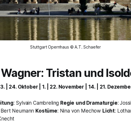
Stuttgart Opernhaus © A.T. Schaefer
 Wagner: Tristan und Isold
3. | 24. Oktober | 1. | 22. November | 14. | 21. Dezemb
eitung
: Sylvain Cambreling
Regie
und Dramaturgie
: Joss
: Bert Neumann
Kostüme
: Nina von Mechow
Licht
: Loth
Knecht