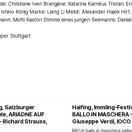
lde: Christiane Iven Brangäne: Katarina Karnéus Tristan: Er
Ishino König Marke: Liang Li Melot: Alexander Hajek Hirt:
nn: Motti Kastón Stimme eines jungen Seemanns: Daniel
per Stuttgart
g, Salzburger
Halfing, Immling-Festi
ele, ARIADNE AUF
BALLO IN MASCHERA 
 Richard Strauss,
Giuseppe Verdi, IOCO
Mit Un ballo in maschera geli