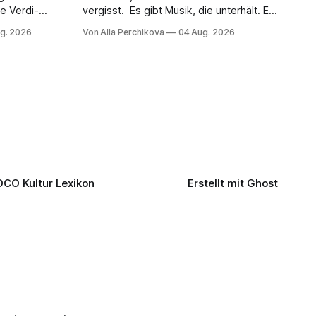
e Verdi-
vergisst. Es gibt Musik, die unterhält. Es
 und
gibt Musik, die begeistert. Und es gibt
g. 2026
Von Alla Perchikova
04 Aug. 2026
ssenbrock
Musik, nach der man minutenlang kein
fe mit
Wort sagen kann. Genau so war der
n einem
Abend im Kurhaus Wiesbaden, an dem
einer
Johannes Brahms’ Erstes Klavierkonzert
d-Moll op. 15 mit Daniil
OCO Kultur Lexikon
Erstellt mit
Ghost