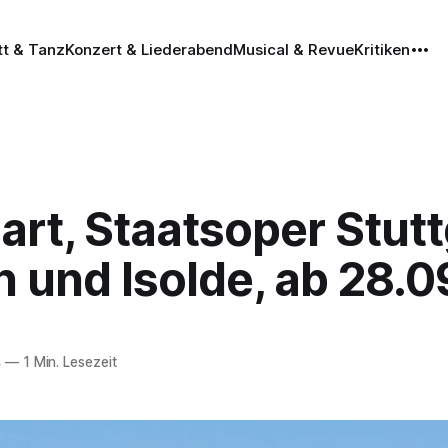
tt & Tanz
Konzert & Liederabend
Musical & Revue
Kritiken
art, Staatsoper Stutt
n und Isolde, ab 28.
4
—
1 Min. Lesezeit