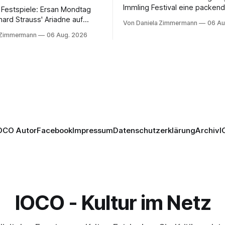
Immling Festival eine packend
 Festspiele: Ersan Mondtag
Inszenierung zwischen Traum
hard Strauss' Ariadne auf
Von Daniela Zimmermann
06 Au
Wirklichkeit. Verena von Ker
den Mars und verbindet
 Zimmermann
06 Aug. 2026
verbindet psychologische Tie
ction mit Opernklassik.
starken Bildern, getragen vo
h überzeugt die Aufführung
spielfreudigen Ensemble und 
n Solisten und den Wiener
musikalisch überzeugenden
kern, szenisch bleibt der
Gesamtleistung.
 jedoch hinter den
n zurück.
OCO Autor
Facebook
Impressum
Datenschutzerklärung
Archiv
I
IOCO - Kultur im Netz