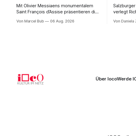
Mit Olivier Messiaens monumentalem
Salzburger
Saint François d’Assise präsentieren die
verlegt Ric
Salzburger Festspiele einen
Naxos auf 
Von Marcel Bub
06 Aug. 2026
Von Daniela
außergewöhnlichen Opernabend.
Science-Fi
Romeo Castellucci gelingt eine
Musikalisc
bildgewaltige Inszenierung, Maxime
mit starke
Pascal entfaltet die komplexe Partitur
Philharmoni
eindrucksvoll, Philippe Sly berührt als
zweite Akt
Franziskus.
Erwartunge
Über Ioco
Werde I