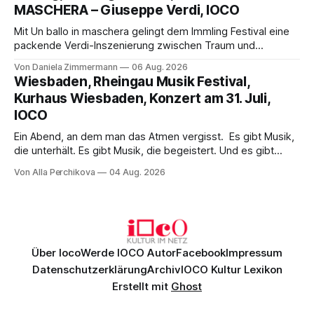
MASCHERA – Giuseppe Verdi, IOCO
hinter den Erwartungen zurück.
Mit Un ballo in maschera gelingt dem Immling Festival eine
packende Verdi-Inszenierung zwischen Traum und
Wirklichkeit. Verena von Kerssenbrock verbindet
Von Daniela Zimmermann
06 Aug. 2026
psychologische Tiefe mit starken Bildern, getragen von
Wiesbaden, Rheingau Musik Festival,
einem spielfreudigen Ensemble und einer musikalisch
Kurhaus Wiesbaden, Konzert am 31. Juli,
überzeugenden Gesamtleistung.
IOCO
Ein Abend, an dem man das Atmen vergisst. Es gibt Musik,
die unterhält. Es gibt Musik, die begeistert. Und es gibt
Musik, nach der man minutenlang kein Wort sagen kann.
Von Alla Perchikova
04 Aug. 2026
Genau so war der Abend im Kurhaus Wiesbaden, an dem
Johannes Brahms’ Erstes Klavierkonzert d-Moll op. 15 mit
Daniil
Über Ioco
Werde IOCO Autor
Facebook
Impressum
Datenschutzerklärung
Archiv
IOCO Kultur Lexikon
Erstellt mit
Ghost