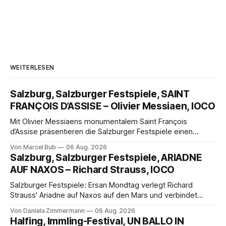
WEITERLESEN
Salzburg, Salzburger Festspiele, SAINT
FRANÇOIS D’ASSISE – Olivier Messiaen, IOCO
Mit Olivier Messiaens monumentalem Saint François
d’Assise präsentieren die Salzburger Festspiele einen
außergewöhnlichen Opernabend. Romeo Castellucci gelingt
Von Marcel Bub
06 Aug. 2026
eine bildgewaltige Inszenierung, Maxime Pascal entfaltet
Salzburg, Salzburger Festspiele, ARIADNE
die komplexe Partitur eindrucksvoll, Philippe Sly berührt als
AUF NAXOS – Richard Strauss, IOCO
Franziskus.
Salzburger Festspiele: Ersan Mondtag verlegt Richard
Strauss' Ariadne auf Naxos auf den Mars und verbindet
Science-Fiction mit Opernklassik. Musikalisch überzeugt die
Von Daniela Zimmermann
06 Aug. 2026
Aufführung mit starken Solisten und den Wiener
Halfing, Immling-Festival, UN BALLO IN
Philharmonikern, szenisch bleibt der zweite Akt jedoch