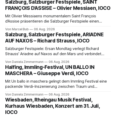
Salzburg, Salzburger Festspiele, SAINT
FRANÇOIS D’ASSISE – Olivier Messiaen, IOCO
Mit Olivier Messiaens monumentalem Saint François
d’Assise präsentieren die Salzburger Festspiele einen
außergewöhnlichen Opernabend. Romeo Castellucci gelingt
Von Marcel Bub
06 Aug. 2026
eine bildgewaltige Inszenierung, Maxime Pascal entfaltet
Salzburg, Salzburger Festspiele, ARIADNE
die komplexe Partitur eindrucksvoll, Philippe Sly berührt als
AUF NAXOS – Richard Strauss, IOCO
Franziskus.
Salzburger Festspiele: Ersan Mondtag verlegt Richard
Strauss' Ariadne auf Naxos auf den Mars und verbindet
Science-Fiction mit Opernklassik. Musikalisch überzeugt die
Von Daniela Zimmermann
06 Aug. 2026
Aufführung mit starken Solisten und den Wiener
Halfing, Immling-Festival, UN BALLO IN
Philharmonikern, szenisch bleibt der zweite Akt jedoch
MASCHERA – Giuseppe Verdi, IOCO
hinter den Erwartungen zurück.
Mit Un ballo in maschera gelingt dem Immling Festival eine
packende Verdi-Inszenierung zwischen Traum und
Wirklichkeit. Verena von Kerssenbrock verbindet
Von Daniela Zimmermann
06 Aug. 2026
psychologische Tiefe mit starken Bildern, getragen von
Wiesbaden, Rheingau Musik Festival,
einem spielfreudigen Ensemble und einer musikalisch
Kurhaus Wiesbaden, Konzert am 31. Juli,
überzeugenden Gesamtleistung.
IOCO