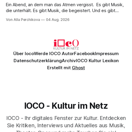
Ein Abend, an dem man das Atmen vergisst. Es gibt Musik,
die unterhält. Es gibt Musik, die begeistert. Und es gibt
Musik, nach der man minutenlang kein Wort sagen kann.
Von Alla Perchikova
04 Aug. 2026
Genau so war der Abend im Kurhaus Wiesbaden, an dem
Johannes Brahms’ Erstes Klavierkonzert d-Moll op. 15 mit
Daniil
Über Ioco
Werde IOCO Autor
Facebook
Impressum
Datenschutzerklärung
Archiv
IOCO Kultur Lexikon
Erstellt mit
Ghost
IOCO - Kultur im Netz
IOCO - Ihr digitales Fenster zur Kultur. Entdecken
Sie Kritiken, Interviews und Aktuelles aus Musik,