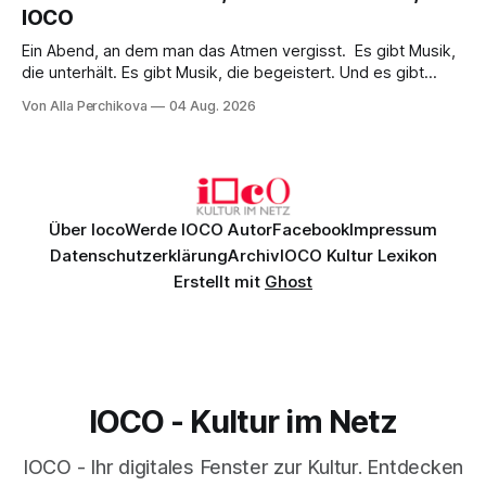
IOCO
Ein Abend, an dem man das Atmen vergisst. Es gibt Musik,
die unterhält. Es gibt Musik, die begeistert. Und es gibt
Musik, nach der man minutenlang kein Wort sagen kann.
Von Alla Perchikova
04 Aug. 2026
Genau so war der Abend im Kurhaus Wiesbaden, an dem
Johannes Brahms’ Erstes Klavierkonzert d-Moll op. 15 mit
Daniil
Über Ioco
Werde IOCO Autor
Facebook
Impressum
Datenschutzerklärung
Archiv
IOCO Kultur Lexikon
Erstellt mit
Ghost
IOCO - Kultur im Netz
IOCO - Ihr digitales Fenster zur Kultur. Entdecken