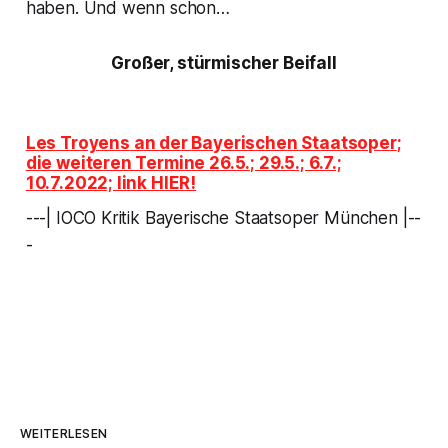
haben. Und wenn schon…
Großer, stürmischer Beifall
Les Troyens
an der
Bayerischen Staatsoper
;
die weiteren Termine 26.5.; 29.5.; 6.7.;
10.7.2022; link HIER!
---| IOCO Kritik Bayerische Staatsoper München |--
-
WEITERLESEN