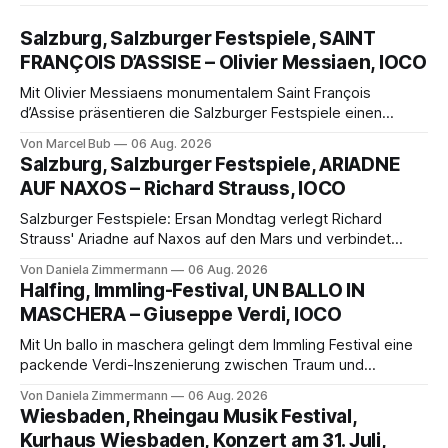
Salzburg, Salzburger Festspiele, SAINT
FRANÇOIS D’ASSISE – Olivier Messiaen, IOCO
Mit Olivier Messiaens monumentalem Saint François
d’Assise präsentieren die Salzburger Festspiele einen
außergewöhnlichen Opernabend. Romeo Castellucci gelingt
Von Marcel Bub
06 Aug. 2026
eine bildgewaltige Inszenierung, Maxime Pascal entfaltet
Salzburg, Salzburger Festspiele, ARIADNE
die komplexe Partitur eindrucksvoll, Philippe Sly berührt als
AUF NAXOS – Richard Strauss, IOCO
Franziskus.
Salzburger Festspiele: Ersan Mondtag verlegt Richard
Strauss' Ariadne auf Naxos auf den Mars und verbindet
Science-Fiction mit Opernklassik. Musikalisch überzeugt die
Von Daniela Zimmermann
06 Aug. 2026
Aufführung mit starken Solisten und den Wiener
Halfing, Immling-Festival, UN BALLO IN
Philharmonikern, szenisch bleibt der zweite Akt jedoch
MASCHERA – Giuseppe Verdi, IOCO
hinter den Erwartungen zurück.
Mit Un ballo in maschera gelingt dem Immling Festival eine
packende Verdi-Inszenierung zwischen Traum und
Wirklichkeit. Verena von Kerssenbrock verbindet
Von Daniela Zimmermann
06 Aug. 2026
psychologische Tiefe mit starken Bildern, getragen von
Wiesbaden, Rheingau Musik Festival,
einem spielfreudigen Ensemble und einer musikalisch
Kurhaus Wiesbaden, Konzert am 31. Juli,
überzeugenden Gesamtleistung.