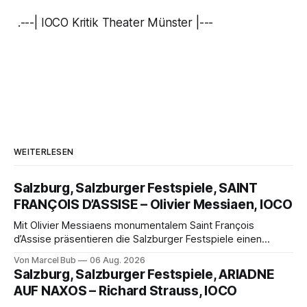
.---| IOCO Kritik Theater Münster |---
WEITERLESEN
Salzburg, Salzburger Festspiele, SAINT
FRANÇOIS D’ASSISE – Olivier Messiaen, IOCO
Mit Olivier Messiaens monumentalem Saint François
d’Assise präsentieren die Salzburger Festspiele einen
außergewöhnlichen Opernabend. Romeo Castellucci gelingt
Von Marcel Bub
06 Aug. 2026
eine bildgewaltige Inszenierung, Maxime Pascal entfaltet
Salzburg, Salzburger Festspiele, ARIADNE
die komplexe Partitur eindrucksvoll, Philippe Sly berührt als
AUF NAXOS – Richard Strauss, IOCO
Franziskus.