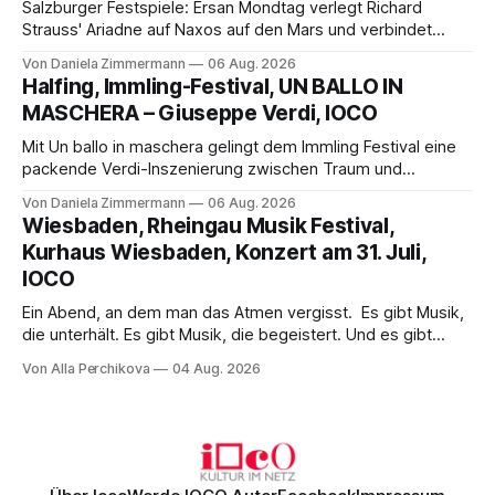
Salzburger Festspiele: Ersan Mondtag verlegt Richard
Strauss' Ariadne auf Naxos auf den Mars und verbindet
Science-Fiction mit Opernklassik. Musikalisch überzeugt die
Von Daniela Zimmermann
06 Aug. 2026
Aufführung mit starken Solisten und den Wiener
Halfing, Immling-Festival, UN BALLO IN
Philharmonikern, szenisch bleibt der zweite Akt jedoch
MASCHERA – Giuseppe Verdi, IOCO
hinter den Erwartungen zurück.
Mit Un ballo in maschera gelingt dem Immling Festival eine
packende Verdi-Inszenierung zwischen Traum und
Wirklichkeit. Verena von Kerssenbrock verbindet
Von Daniela Zimmermann
06 Aug. 2026
psychologische Tiefe mit starken Bildern, getragen von
Wiesbaden, Rheingau Musik Festival,
einem spielfreudigen Ensemble und einer musikalisch
Kurhaus Wiesbaden, Konzert am 31. Juli,
überzeugenden Gesamtleistung.
IOCO
Ein Abend, an dem man das Atmen vergisst. Es gibt Musik,
die unterhält. Es gibt Musik, die begeistert. Und es gibt
Musik, nach der man minutenlang kein Wort sagen kann.
Von Alla Perchikova
04 Aug. 2026
Genau so war der Abend im Kurhaus Wiesbaden, an dem
Johannes Brahms’ Erstes Klavierkonzert d-Moll op. 15 mit
Daniil