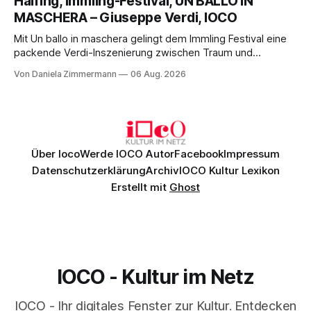
Halfing, Immling-Festival, UN BALLO IN
Philharmonikern, szenisch bleibt der zweite Akt jedoch
MASCHERA – Giuseppe Verdi, IOCO
hinter den Erwartungen zurück.
Mit Un ballo in maschera gelingt dem Immling Festival eine
packende Verdi-Inszenierung zwischen Traum und
Wirklichkeit. Verena von Kerssenbrock verbindet
Von Daniela Zimmermann
06 Aug. 2026
psychologische Tiefe mit starken Bildern, getragen von
einem spielfreudigen Ensemble und einer musikalisch
überzeugenden Gesamtleistung.
Über Ioco
Werde IOCO Autor
Facebook
Impressum
Datenschutzerklärung
Archiv
IOCO Kultur Lexikon
Erstellt mit
Ghost
IOCO - Kultur im Netz
IOCO - Ihr digitales Fenster zur Kultur. Entdecken