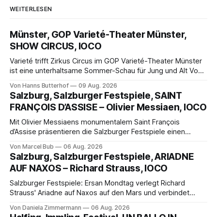
WEITERLESEN
Münster, GOP Varieté-Theater Münster,
SHOW CIRCUS, IOCO
Varieté trifft Zirkus Circus im GOP Varieté-Theater Münster
ist eine unterhaltsame Sommer-Schau für Jung und Alt Von
Hanns Butterhof Wenn sich im GOP Varieté-Theater
Von Hanns Butterhof
09 Aug. 2026
Münster der Vorhang zur neuen Show Circus hebt, erkundet
Salzburg, Salzburger Festspiele, SAINT
wohl auch eine junge Frau, wie es ist, wenn der Zirkus ins
FRANÇOIS D’ASSISE – Olivier Messiaen, IOCO
Varieté kommt.
Mit Olivier Messiaens monumentalem Saint François
d’Assise präsentieren die Salzburger Festspiele einen
außergewöhnlichen Opernabend. Romeo Castellucci gelingt
Von Marcel Bub
06 Aug. 2026
eine bildgewaltige Inszenierung, Maxime Pascal entfaltet
Salzburg, Salzburger Festspiele, ARIADNE
die komplexe Partitur eindrucksvoll, Philippe Sly berührt als
AUF NAXOS – Richard Strauss, IOCO
Franziskus.
Salzburger Festspiele: Ersan Mondtag verlegt Richard
Strauss' Ariadne auf Naxos auf den Mars und verbindet
Science-Fiction mit Opernklassik. Musikalisch überzeugt die
Von Daniela Zimmermann
06 Aug. 2026
Aufführung mit starken Solisten und den Wiener