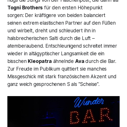
flugs die Jungs von der Flaschenpost, die dann als
Togni Brothers
für den ersten Höhepunkt
sorgen: Der kräftigere von beiden balanciert
seinen extrem elastischen Partner auf den Füßen
und wirbelt, dreht und schleudert ihn in
halsbrecherischen Salti durch die Luft –
atemberaubend. Entschleunigend schreitet immer
wieder in altägyptischer Langsamkeit die ein
bisschen
Kleopatra
ähnelnde
Ava
durch die Bar.
Zur Freude im Publikum quittiert sie manches
Missgeschick mit stark französischem Akzent und
ganz weich gesprochenen
S
als
"Scheise".