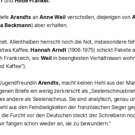
ff
und
Hilde Fränkel.
riefe
Arendts
an
Anne Weil
verschollen, diejenigen von
A
a Beckmann
) aber erhalten.
zeit. Allenthalben herrscht noch die Not, insbesondere feh
etwa Kaffee.
Hannah Arndt
(1906-1975) schickt Pakete a
h Frankreich, wo
Weil
in beengtesten Verhältnissen wohn
nd Kaffee“
).
Jugendfreundin
Arendts,
macht keinen Hehl aus der Man
genen Briefe ein wenig zerknirscht als
„Seelenschmusbrie
les andere als Seelenschmus. Sie sind analytisch, genau u
hl aus den Feindseligkeiten der französischen Sieger g
 die Furcht vor den Deutschen steckt der Schreiberin noc
wir fangen schon wieder an, sie zu bewundern.“