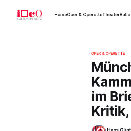
Home
Oper & Operette
Theater
Balle
OPER & OPERETTE
Münch
Kamme
im Br
Kritik
Hans Günt