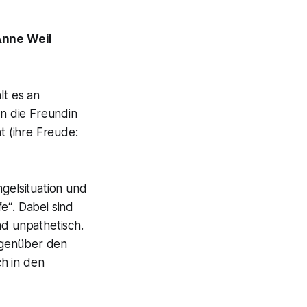
nne Weil
lt es an
n die Freundin
t (
ihre Freude:
gelsituation und
fe“
. Dabei sind
nd unpathetisch.
egenüber den
h in den