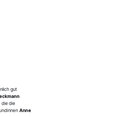
nlich gut
Beckmann
,
die die
eundinnen
Anne