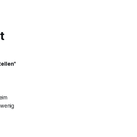
t
tellen"
eim
 wenig