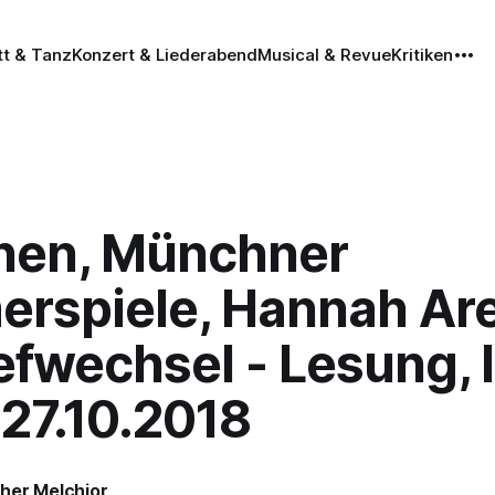
tt & Tanz
Konzert & Liederabend
Musical & Revue
Kritiken
en, Münchner
rspiele, Hannah Ar
iefwechsel - Lesung,
, 27.10.2018
her Melchior