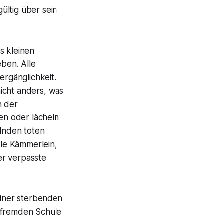
ültig über sein
s kleinen
eben. Alle
ergänglichkeit.
nicht anders, was
n der
en oder lächeln
elnden toten
lle Kämmerlein,
er verpasste
einer sterbenden
er fremden Schule