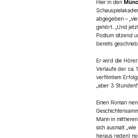
Hier in den
Münc
Schauspielakade
abgegeben –
„vi
gehört.
„Und jetzt
Podium sitzend u
bereits geschrieb
Er wird die Hörer
Verlaufe der ca.
verfilmtem Erfo
„aber 3 Stunden!
Einen Roman nen
Geschichtensammlu
Mann in mittleren
sich ausmalt „wi
heraus reden
) n