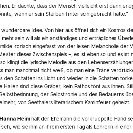
en. Er dachte, dass der Mensch vielleicht erst dann endg
nnte, wenn er sein Sterben hinter scih gebracht hatte.“
 wunderbare Idee. Von hier aus öffnet sich ein Kosmos de
 mehr sein will als ein anständiges und erträgliches Überl
milde ironisch eingefasst von der leisen Melancholie der V
 Meister dieses Zwischenspiels –, es ist eben so und es ist 
 so klingt die lyrische Melodie aus den Lebenserzählunge
s man manchmal nicht weiß, ob man eine Träne verdrück
us den Schatten ins Licht und wieder in die Schatten tork
 Hallen sind diese Gräber, kein Pathos tönt aus ihnen. Sti
 Selbstbesinnung, der Selbstironie und des Bedauerns üb
lmehr, von Seethalers literarischem Kaminfeuer geheizt.
Hanna Heim
hält der Ehemann die verkrüppelte Hand s
t sich, wie sie ihm an ihrem ersten Tag als Lehrerin in ein