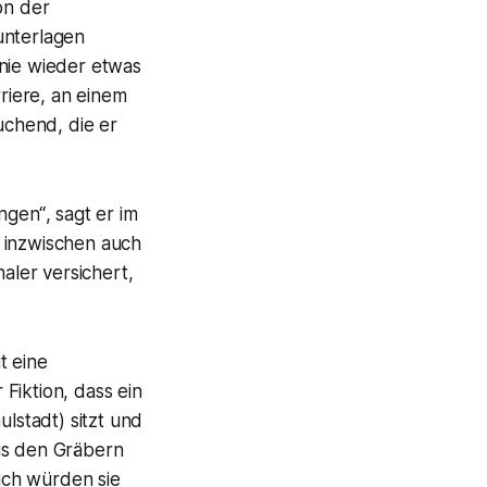
on der
nterlagen
nie wieder etwas
riere, an einem
chend, die er
ungen“
, sagt er im
inzwischen auch
haler versichert,
it eine
Fiktion, dass ein
ulstadt) sitzt und
us den Gräbern
ich würden sie