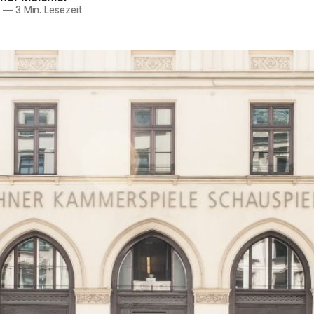
9
—
3 Min. Lesezeit