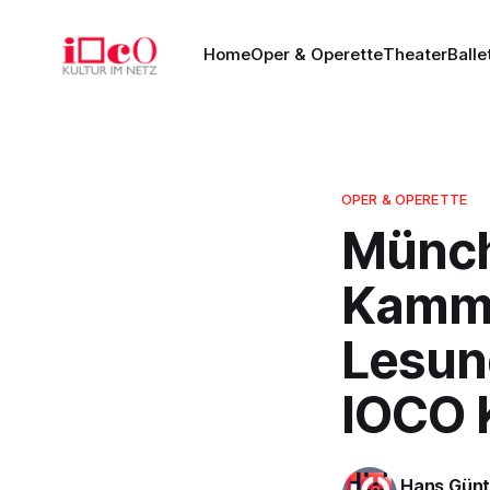
Home
Oper & Operette
Theater
Balle
OPER & OPERETTE
Münch
Kamme
Lesun
IOCO K
Hans Günt