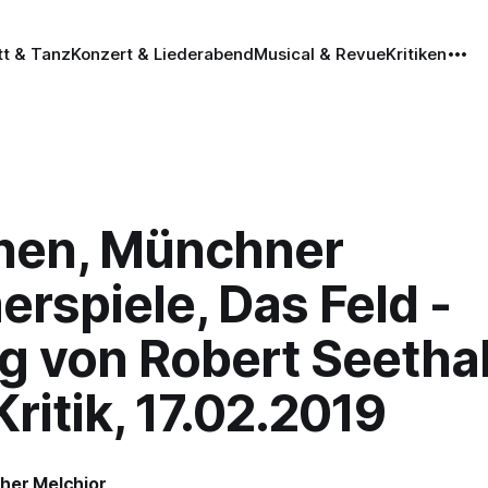
tt & Tanz
Konzert & Liederabend
Musical & Revue
Kritiken
en, Münchner
rspiele, Das Feld -
g von Robert Seethal
ritik, 17.02.2019
her Melchior