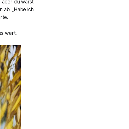
 aber du warst
en ab.
„Habe ich
rte.
es wert.