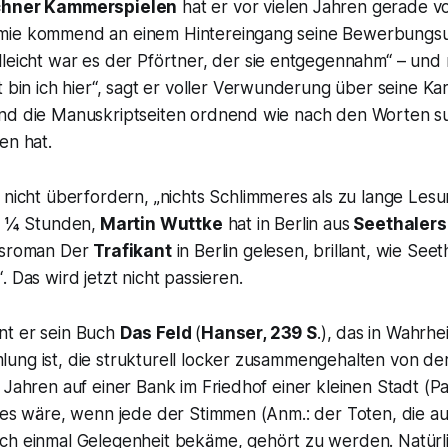
hner Kammerspielen
hat er vor vielen Jahren gerade v
mie kommend an einem Hintereingang seine Bewerbungsu
elleicht war es der Pförtner, der sie entgegennahm“
– und 
 bin ich hier
“, sagt er voller Verwunderung über seine Kar
nd die Manuskriptseiten ordnend wie nach den Worten su
en hat.
 nicht überfordern,
„nichts Schlimmeres als zu lange Les
 1 ¼ Stunden,
Martin Wuttke
hat in Berlin aus
Seethalers
lgsroman
Der
Trafikant
in Berlin gelesen, brillant, wie Seet
“
. Das wird jetzt nicht passieren.
nt er sein Buch
Das Feld
(
Hanser, 239 S
.), das in Wahrhe
ng ist, die strukturell locker zusammengehalten von der 
 Jahren auf einer Bank im Friedhof einer kleinen Stadt (Pa
e es wäre, wenn jede der Stimmen (Anm.:
der Toten, die a
och einmal Gelegenheit bekäme, gehört zu werden. Natürl