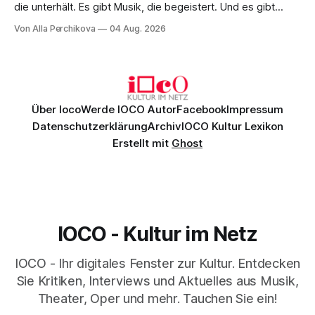
die unterhält. Es gibt Musik, die begeistert. Und es gibt
Musik, nach der man minutenlang kein Wort sagen kann.
Von Alla Perchikova
04 Aug. 2026
Genau so war der Abend im Kurhaus Wiesbaden, an dem
Johannes Brahms’ Erstes Klavierkonzert d-Moll op. 15 mit
Daniil
Über Ioco
Werde IOCO Autor
Facebook
Impressum
Datenschutzerklärung
Archiv
IOCO Kultur Lexikon
Erstellt mit
Ghost
IOCO - Kultur im Netz
IOCO - Ihr digitales Fenster zur Kultur. Entdecken
Sie Kritiken, Interviews und Aktuelles aus Musik,
Theater, Oper und mehr. Tauchen Sie ein!