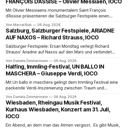
FRANÇOIS D’ASSISE – Olivier Messiaen, IOCO
Mit Olivier Messiaens monumentalem Saint François
d’Assise präsentieren die Salzburger Festspiele einen
außergewöhnlichen Opernabend. Romeo Castellucci gelingt
Von Marcel Bub
06 Aug. 2026
eine bildgewaltige Inszenierung, Maxime Pascal entfaltet
Salzburg, Salzburger Festspiele, ARIADNE
die komplexe Partitur eindrucksvoll, Philippe Sly berührt als
AUF NAXOS – Richard Strauss, IOCO
Franziskus.
Salzburger Festspiele: Ersan Mondtag verlegt Richard
Strauss' Ariadne auf Naxos auf den Mars und verbindet
Science-Fiction mit Opernklassik. Musikalisch überzeugt die
Von Daniela Zimmermann
06 Aug. 2026
Aufführung mit starken Solisten und den Wiener
Halfing, Immling-Festival, UN BALLO IN
Philharmonikern, szenisch bleibt der zweite Akt jedoch
MASCHERA – Giuseppe Verdi, IOCO
hinter den Erwartungen zurück.
Mit Un ballo in maschera gelingt dem Immling Festival eine
packende Verdi-Inszenierung zwischen Traum und
Wirklichkeit. Verena von Kerssenbrock verbindet
Von Daniela Zimmermann
06 Aug. 2026
psychologische Tiefe mit starken Bildern, getragen von
Wiesbaden, Rheingau Musik Festival,
einem spielfreudigen Ensemble und einer musikalisch
Kurhaus Wiesbaden, Konzert am 31. Juli,
überzeugenden Gesamtleistung.
IOCO
Ein Abend, an dem man das Atmen vergisst. Es gibt Musik,