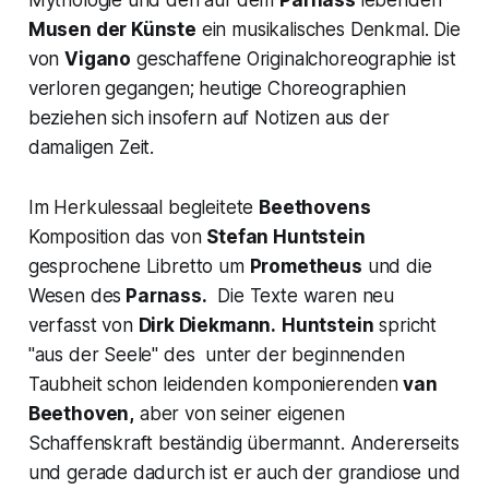
Mythologie und den auf dem
Parnass
lebenden
Musen der Künste
ein musikalisches Denkmal. Die
von
Vigano
geschaffene Originalchoreographie ist
verloren gegangen; heutige Choreographien
beziehen sich insofern auf Notizen aus der
damaligen Zeit.
Im Herkulessaal begleitete
Beethovens
Komposition das von
Stefan Huntstein
gesprochene Libretto um
Prometheus
und die
Wesen des
Parnass.
Die Texte waren neu
verfasst von
Dirk Diekmann.
Huntstein
spricht
"aus der Seele" des unter der beginnenden
Taubheit schon leidenden komponierenden
van
Beethoven,
aber von seiner eigenen
Schaffenskraft beständig übermannt. Andererseits
und gerade dadurch ist er auch der grandiose und