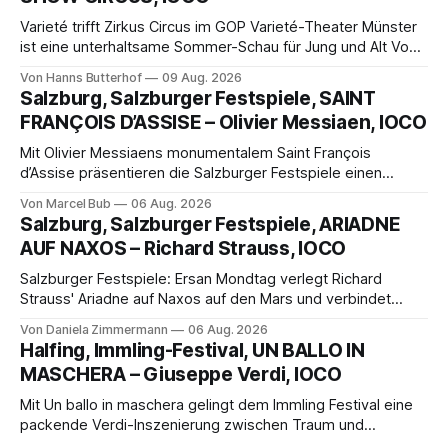
Varieté trifft Zirkus Circus im GOP Varieté-Theater Münster
ist eine unterhaltsame Sommer-Schau für Jung und Alt Von
Hanns Butterhof Wenn sich im GOP Varieté-Theater
Von Hanns Butterhof
09 Aug. 2026
Münster der Vorhang zur neuen Show Circus hebt, erkundet
Salzburg, Salzburger Festspiele, SAINT
wohl auch eine junge Frau, wie es ist, wenn der Zirkus ins
FRANÇOIS D’ASSISE – Olivier Messiaen, IOCO
Varieté kommt.
Mit Olivier Messiaens monumentalem Saint François
d’Assise präsentieren die Salzburger Festspiele einen
außergewöhnlichen Opernabend. Romeo Castellucci gelingt
Von Marcel Bub
06 Aug. 2026
eine bildgewaltige Inszenierung, Maxime Pascal entfaltet
Salzburg, Salzburger Festspiele, ARIADNE
die komplexe Partitur eindrucksvoll, Philippe Sly berührt als
AUF NAXOS – Richard Strauss, IOCO
Franziskus.
Salzburger Festspiele: Ersan Mondtag verlegt Richard
Strauss' Ariadne auf Naxos auf den Mars und verbindet
Science-Fiction mit Opernklassik. Musikalisch überzeugt die
Von Daniela Zimmermann
06 Aug. 2026
Aufführung mit starken Solisten und den Wiener
Halfing, Immling-Festival, UN BALLO IN
Philharmonikern, szenisch bleibt der zweite Akt jedoch
MASCHERA – Giuseppe Verdi, IOCO
hinter den Erwartungen zurück.
Mit Un ballo in maschera gelingt dem Immling Festival eine
packende Verdi-Inszenierung zwischen Traum und
Wirklichkeit. Verena von Kerssenbrock verbindet