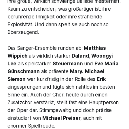
ihre große, wirklich schwierige Ballade meisterhaft.
Kaum zu entscheiden, was großartiger ist: ihre
berührende Innigkeit oder ihre strahlende
Explosivität. Und dann spielt sie auch noch so
überzeugend.
Das Sänger-Ensemble runden ab:
Matthias
Wippich
als wirklich starker
Daland,
Woongyi
Lee
als spielstarker
Steuermann
und
Eve Maria
Günschmann
als präsente
Mary.
Michael
Siemon
war kurzfristig in der Rolle des
Erik
eingesprungen und fügte sich nahtlos im besten
Sinne ein. Auch der Chor, heute durch einen
Zusatzchor verstärkt, stellt fast eine Hauptperson
der Oper dar. Stimmgewaltig und doch präzise
einstudiert von
Michael Preiser
, auch mit
enormer Spielfreude.