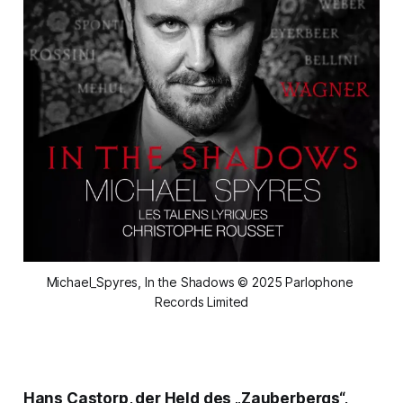
Michael_Spyres, In the Shadows © 2025 Parlophone 
Records Limited
Hans Castorp, der Held des „Zauberbergs“,