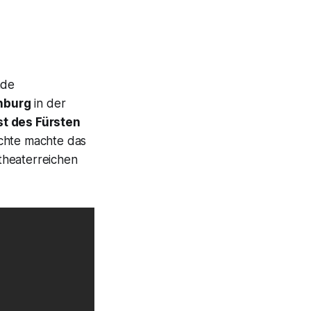
nde
nburg
in der
st des Fürsten
ichte machte das
 theaterreichen