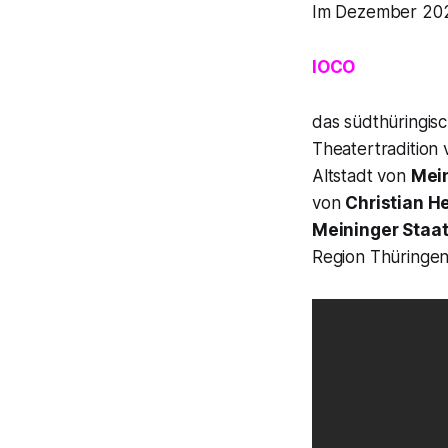
Im Dezember 2020
IOCO
das südthüringis
Theatertradition 
Altstadt von
Mei
von
Christian H
Meininger Staa
Region Thüringen