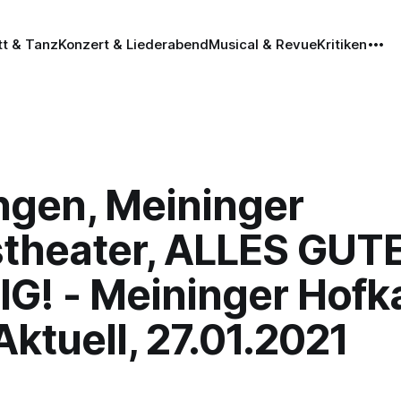
tt & Tanz
Konzert & Liederabend
Musical & Revue
Kritiken
ngen, Meininger
stheater, ALLES GUTE
G! - Meininger Hofka
ktuell, 27.01.2021