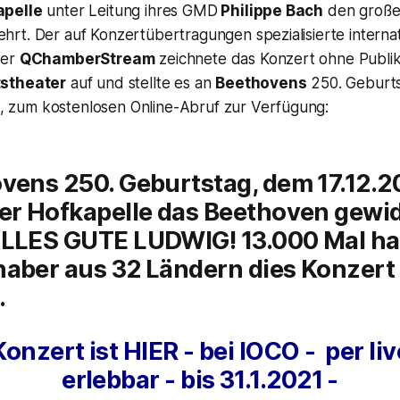
apelle
unter Leitung ihres GMD
Philippe Bach
den große
hrt. Der auf Konzertübertragungen spezialisierte interna
ter
QChamberStream
zeichnete das Konzert ohne Publi
tstheater
auf und stellte es an
Beethovens
250. Geburt
, zum kostenlosen Online-Abruf zur Verfügung:
ens 250. Geburtstag, dem 17.12.20
ger Hofkapelle das Beethoven gew
LLES GUTE LUDWIG! 13.000 Mal h
aber aus 32 Ländern dies Konzert
.
Konzert ist HIER - bei IOCO - per l
erlebbar - bis 31.1.2021 -