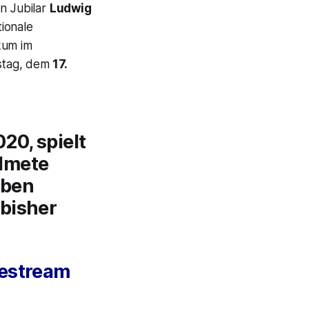
n Jubilar
Ludwig
tionale
kum im
stag, dem
17.
20, spielt
idmete
aben
 bisher
ivestream