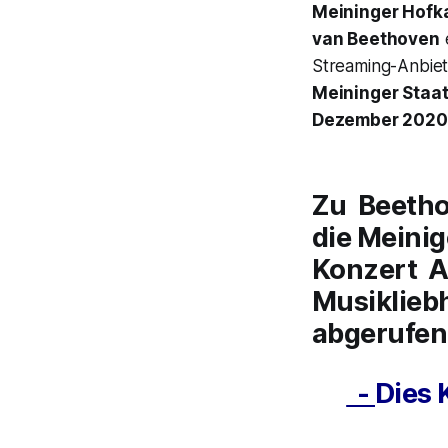
Meininger Hofk
van Beethoven
e
Streaming-Anbie
Meininger Staa
Dezember 2020
Zu Beethov
die Meini
Konzert
A
Musikliebh
abgerufen
-
Dies 