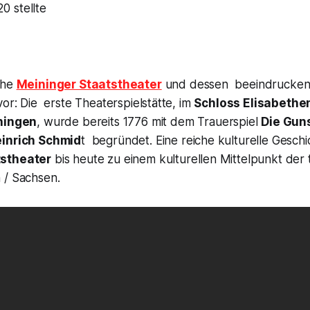
 stellte
che
Meininger Staatstheater
und dessen beeindrucke
vor: Die erste Theaterspielstätte, im
Schloss Elisabethe
ningen
, wurde bereits 1776 mit dem Trauerspiel
Die Gun
einrich Schmid
t begründet. Eine reiche kulturelle Gesch
tstheater
bis heute zu einem kulturellen Mittelpunkt der
 / Sachsen.