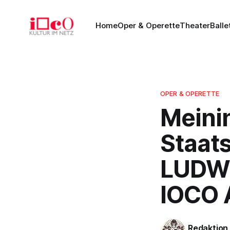
Home
Oper & Operette
Theater
Balle
OPER & OPERETTE
Meini
Staat
LUDWI
IOCO A
Redaktion