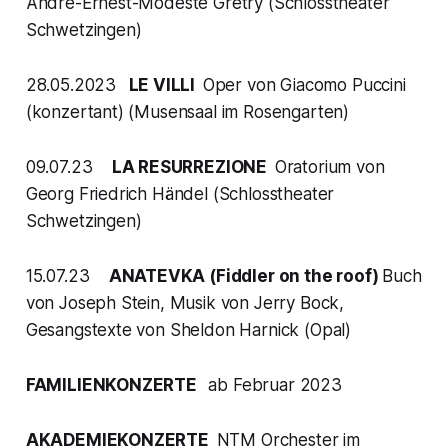
André-Ernest-Modeste Grétry (Schlosstheater
Schwetzingen)
28.05.2023
LE VILLI
Oper von Giacomo Puccini
(konzertant) (Musensaal im Rosengarten)
09.07.23
LA RESURREZIONE
Oratorium von
Georg Friedrich Händel (Schlosstheater
Schwetzingen)
15.07.23
ANATEVKA (Fiddler on the roof)
Buch
von Joseph Stein, Musik von Jerry Bock,
Gesangstexte von Sheldon Harnick (Opal)
FAMILIENKONZERTE
ab Februar 2023
AKADEMIEKONZERTE
NTM Orchester im