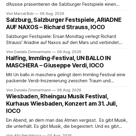
d’Assise präsentieren die Salzburger Festspiele einen
außergewöhnlichen Opernabend. Romeo Castellucci gelingt
Von Marcel Bub
06 Aug. 2026
eine bildgewaltige Inszenierung, Maxime Pascal entfaltet
Salzburg, Salzburger Festspiele, ARIADNE
die komplexe Partitur eindrucksvoll, Philippe Sly berührt als
AUF NAXOS – Richard Strauss, IOCO
Franziskus.
Salzburger Festspiele: Ersan Mondtag verlegt Richard
Strauss' Ariadne auf Naxos auf den Mars und verbindet
Science-Fiction mit Opernklassik. Musikalisch überzeugt die
Von Daniela Zimmermann
06 Aug. 2026
Aufführung mit starken Solisten und den Wiener
Halfing, Immling-Festival, UN BALLO IN
Philharmonikern, szenisch bleibt der zweite Akt jedoch
MASCHERA – Giuseppe Verdi, IOCO
hinter den Erwartungen zurück.
Mit Un ballo in maschera gelingt dem Immling Festival eine
packende Verdi-Inszenierung zwischen Traum und
Wirklichkeit. Verena von Kerssenbrock verbindet
Von Daniela Zimmermann
06 Aug. 2026
psychologische Tiefe mit starken Bildern, getragen von
Wiesbaden, Rheingau Musik Festival,
einem spielfreudigen Ensemble und einer musikalisch
Kurhaus Wiesbaden, Konzert am 31. Juli,
überzeugenden Gesamtleistung.
IOCO
Ein Abend, an dem man das Atmen vergisst. Es gibt Musik,
die unterhält. Es gibt Musik, die begeistert. Und es gibt
Musik, nach der man minutenlang kein Wort sagen kann.
Von Alla Perchikova
04 Aug. 2026