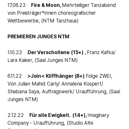
17.06.23
Fire & Moon,
Mehrteiliger Tanzabend
von Preisträger*innen choreografischer
Wettbewerbe, (NTM Tanzhaus)
PREMIEREN JUNGES NTM
1.10.22
Der Verschollene (15+) ,
Franz Kafka/
Lara Kaiser, (Saal Junges NTM)
6.11.22
>Join< Kliffhänger (8+)
Folge ZWEI,
Von Julian Mahid Carly/ Annalena Küspert/
Shabana Saya, Auftragswerk/ Uraufführung, (Saal
Junges NTM)
2.12.22
Für alle Ewigkeit. (14+),
Imaginary
Company - Uraufführung, (Studio Alte