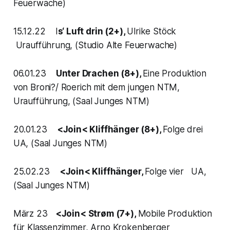
Feuerwache)
15.12.22 I
s‘ Luft drin (2+),
Ulrike Stöck
Uraufführung, (Studio Alte Feuerwache)
06.01.23
Unter Drachen (8+),
Eine Produktion
von Broni?/ Roerich mit dem jungen NTM,
Uraufführung, (Saal Junges NTM)
20.01.23
<Join< Kliffhänger (8+),
Folge drei
UA, (Saal Junges NTM)
25.02.23
<Join< Kliffhänger,
Folge vier UA,
(Saal Junges NTM)
März 23
<Join< Strøm (7+),
Mobile Produktion
für Klassenzimmer, Arno Krokenberger