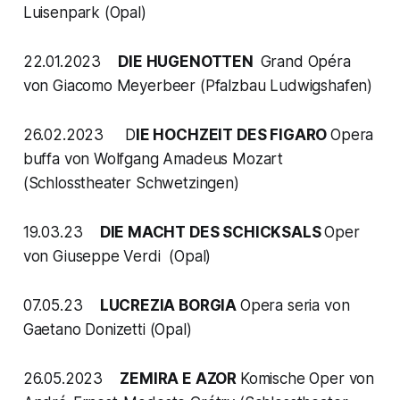
Luisenpark (Opal)
22.01.2023
DIE HUGENOTTEN
Grand Opéra
von Giacomo Meyerbeer (Pfalzbau Ludwigshafen)
26.02.2023 D
IE HOCHZEIT DES FIGARO
Opera
buffa von Wolfgang Amadeus Mozart
(Schlosstheater Schwetzingen)
19.03.23
DIE MACHT DES SCHICKSALS
Oper
von Giuseppe Verdi (Opal)
07.05.23
LUCREZIA BORGIA
Opera seria von
Gaetano Donizetti (Opal)
26.05.2023
ZEMIRA E AZOR
Komische Oper von