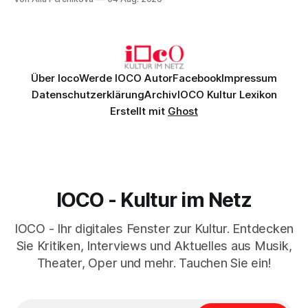
Genau so war der Abend im Kurhaus Wiesbaden, an dem
Johannes Brahms’ Erstes Klavierkonzert d-Moll op. 15 mit
Daniil
Über Ioco
Werde IOCO Autor
Facebook
Impressum
Datenschutzerklärung
Archiv
IOCO Kultur Lexikon
Erstellt mit
Ghost
IOCO - Kultur im Netz
IOCO - Ihr digitales Fenster zur Kultur. Entdecken
Sie Kritiken, Interviews und Aktuelles aus Musik,
Theater, Oper und mehr. Tauchen Sie ein!