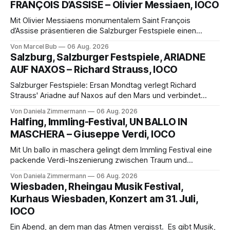
FRANÇOIS D’ASSISE – Olivier Messiaen, IOCO
Mit Olivier Messiaens monumentalem Saint François
d’Assise präsentieren die Salzburger Festspiele einen
außergewöhnlichen Opernabend. Romeo Castellucci gelingt
Von Marcel Bub
06 Aug. 2026
eine bildgewaltige Inszenierung, Maxime Pascal entfaltet
Salzburg, Salzburger Festspiele, ARIADNE
die komplexe Partitur eindrucksvoll, Philippe Sly berührt als
AUF NAXOS – Richard Strauss, IOCO
Franziskus.
Salzburger Festspiele: Ersan Mondtag verlegt Richard
Strauss' Ariadne auf Naxos auf den Mars und verbindet
Science-Fiction mit Opernklassik. Musikalisch überzeugt die
Von Daniela Zimmermann
06 Aug. 2026
Aufführung mit starken Solisten und den Wiener
Halfing, Immling-Festival, UN BALLO IN
Philharmonikern, szenisch bleibt der zweite Akt jedoch
MASCHERA – Giuseppe Verdi, IOCO
hinter den Erwartungen zurück.
Mit Un ballo in maschera gelingt dem Immling Festival eine
packende Verdi-Inszenierung zwischen Traum und
Wirklichkeit. Verena von Kerssenbrock verbindet
Von Daniela Zimmermann
06 Aug. 2026
psychologische Tiefe mit starken Bildern, getragen von
Wiesbaden, Rheingau Musik Festival,
einem spielfreudigen Ensemble und einer musikalisch
Kurhaus Wiesbaden, Konzert am 31. Juli,
überzeugenden Gesamtleistung.
IOCO
Ein Abend, an dem man das Atmen vergisst. Es gibt Musik,