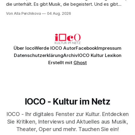
die unterhält. Es gibt Musik, die begeistert. Und es gibt
Musik, nach der man minutenlang kein Wort sagen kann.
Von Alla Perchikova
04 Aug. 2026
Genau so war der Abend im Kurhaus Wiesbaden, an dem
Johannes Brahms’ Erstes Klavierkonzert d-Moll op. 15 mit
Daniil
Über Ioco
Werde IOCO Autor
Facebook
Impressum
Datenschutzerklärung
Archiv
IOCO Kultur Lexikon
Erstellt mit
Ghost
IOCO - Kultur im Netz
IOCO - Ihr digitales Fenster zur Kultur. Entdecken
Sie Kritiken, Interviews und Aktuelles aus Musik,
Theater, Oper und mehr. Tauchen Sie ein!