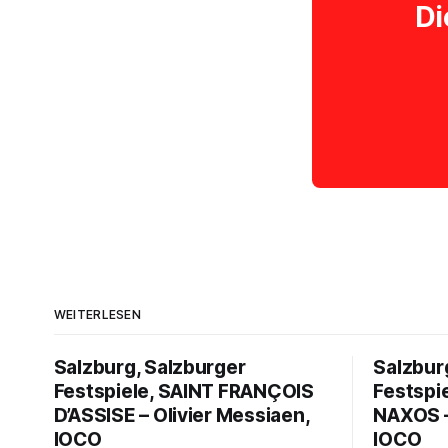
Di
WEITERLESEN
Salzburg, Salzburger
Salzbur
Festspiele, SAINT FRANÇOIS
Festspi
D’ASSISE – Olivier Messiaen,
NAXOS –
IOCO
IOCO