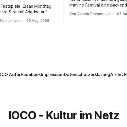
Immling Festival eine packend
 Festspiele: Ersan Mondtag
Inszenierung zwischen Traum
hard Strauss' Ariadne auf
Von Daniela Zimmermann
06 Au
Wirklichkeit. Verena von Ker
den Mars und verbindet
 Zimmermann
06 Aug. 2026
verbindet psychologische Tie
ction mit Opernklassik.
starken Bildern, getragen vo
h überzeugt die Aufführung
spielfreudigen Ensemble und 
n Solisten und den Wiener
musikalisch überzeugenden
kern, szenisch bleibt der
Gesamtleistung.
 jedoch hinter den
n zurück.
OCO Autor
Facebook
Impressum
Datenschutzerklärung
Archiv
I
IOCO - Kultur im Netz