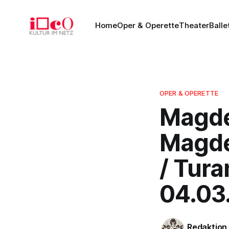
Home
Oper & Operette
Theater
Balle
OPER & OPERETTE
Magde
Magde
/ Tur
04.03
Redaktion