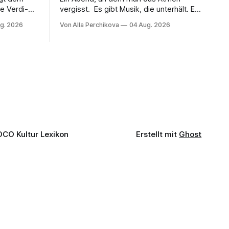
e Verdi-
vergisst. Es gibt Musik, die unterhält. Es
 und
gibt Musik, die begeistert. Und es gibt
g. 2026
Von Alla Perchikova
04 Aug. 2026
ssenbrock
Musik, nach der man minutenlang kein
fe mit
Wort sagen kann. Genau so war der
n einem
Abend im Kurhaus Wiesbaden, an dem
einer
Johannes Brahms’ Erstes Klavierkonzert
d-Moll op. 15 mit Daniil
OCO Kultur Lexikon
Erstellt mit
Ghost