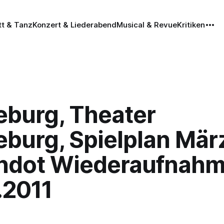
tt & Tanz
Konzert & Liederabend
Musical & Revue
Kritiken
burg, Theater
burg, Spielplan Mär
andot Wiederaufnah
.2011