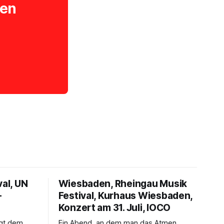
ten
val, UN
Wiesbaden, Rheingau Musik
–
Festival, Kurhaus Wiesbaden,
Konzert am 31. Juli, IOCO
ngt dem
Ein Abend, an dem man das Atmen