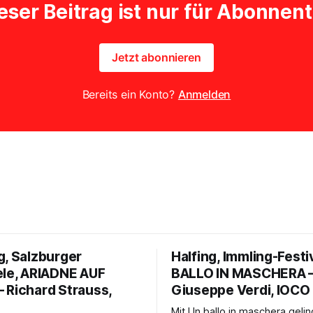
eser Beitrag ist nur für Abonnen
Jetzt abonnieren
Bereits ein Konto?
Anmelden
g, Salzburger
Halfing, Immling-Festi
ele, ARIADNE AUF
BALLO IN MASCHERA 
 Richard Strauss,
Giuseppe Verdi, IOCO
Mit Un ballo in maschera geli