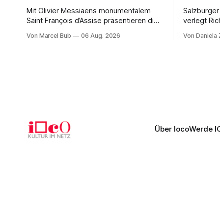
Mit Olivier Messiaens monumentalem
Salzburger
Saint François d’Assise präsentieren die
verlegt Ric
Salzburger Festspiele einen
Naxos auf 
Von Marcel Bub
06 Aug. 2026
Von Daniela
außergewöhnlichen Opernabend.
Science-Fi
Romeo Castellucci gelingt eine
Musikalisc
bildgewaltige Inszenierung, Maxime
mit starke
Pascal entfaltet die komplexe Partitur
Philharmoni
eindrucksvoll, Philippe Sly berührt als
zweite Akt
Franziskus.
Erwartunge
Über Ioco
Werde I