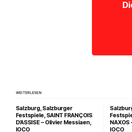
Di
WEITERLESEN
Salzburg, Salzburger
Salzbur
Festspiele, SAINT FRANÇOIS
Festspi
D’ASSISE – Olivier Messiaen,
NAXOS –
IOCO
IOCO