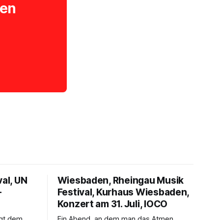
ten
val, UN
Wiesbaden, Rheingau Musik
–
Festival, Kurhaus Wiesbaden,
Konzert am 31. Juli, IOCO
ngt dem
Ein Abend, an dem man das Atmen