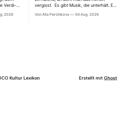
e Verdi-
vergisst. Es gibt Musik, die unterhält. Es
 und
gibt Musik, die begeistert. Und es gibt
g. 2026
Von Alla Perchikova
04 Aug. 2026
ssenbrock
Musik, nach der man minutenlang kein
fe mit
Wort sagen kann. Genau so war der
n einem
Abend im Kurhaus Wiesbaden, an dem
einer
Johannes Brahms’ Erstes Klavierkonzert
d-Moll op. 15 mit Daniil
OCO Kultur Lexikon
Erstellt mit
Ghost