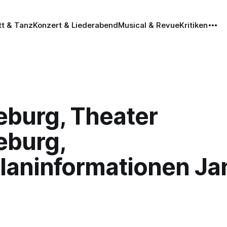
tt & Tanz
Konzert & Liederabend
Musical & Revue
Kritiken
burg, Theater
burg,
planinformationen Ja