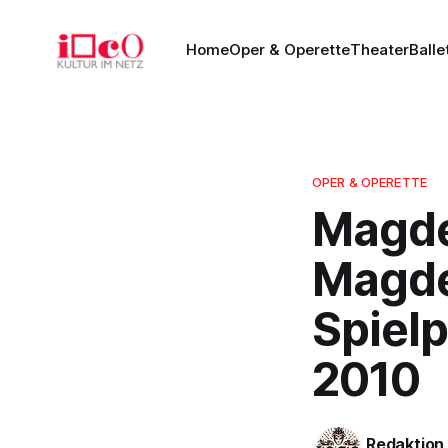
Home
Oper & Operette
Theater
Balle
OPER & OPERETTE
Magde
Magde
Spiel
2010
Redaktion