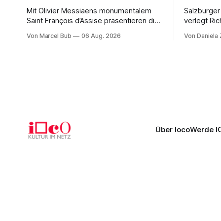
Mit Olivier Messiaens monumentalem
Salzburger
Saint François d’Assise präsentieren die
verlegt Ric
Salzburger Festspiele einen
Naxos auf 
Von Marcel Bub
06 Aug. 2026
Von Daniela
außergewöhnlichen Opernabend.
Science-Fi
Romeo Castellucci gelingt eine
Musikalisc
bildgewaltige Inszenierung, Maxime
mit starke
Pascal entfaltet die komplexe Partitur
Philharmoni
eindrucksvoll, Philippe Sly berührt als
zweite Akt
Franziskus.
Erwartunge
Über Ioco
Werde I