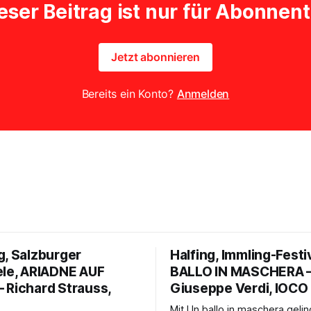
eser Beitrag ist nur für Abonnen
Jetzt abonnieren
Bereits ein Konto?
Anmelden
g, Salzburger
Halfing, Immling-Festi
ele, ARIADNE AUF
BALLO IN MASCHERA 
 Richard Strauss,
Giuseppe Verdi, IOCO
Mit Un ballo in maschera geli