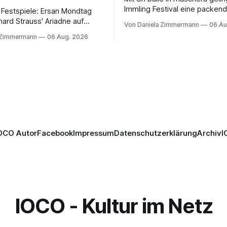
Immling Festival eine packend
 Festspiele: Ersan Mondtag
Inszenierung zwischen Traum
hard Strauss' Ariadne auf
Von Daniela Zimmermann
06 Au
Wirklichkeit. Verena von Ker
den Mars und verbindet
 Zimmermann
06 Aug. 2026
verbindet psychologische Tie
ction mit Opernklassik.
starken Bildern, getragen vo
h überzeugt die Aufführung
spielfreudigen Ensemble und 
n Solisten und den Wiener
musikalisch überzeugenden
kern, szenisch bleibt der
Gesamtleistung.
 jedoch hinter den
n zurück.
OCO Autor
Facebook
Impressum
Datenschutzerklärung
Archiv
I
IOCO - Kultur im Netz