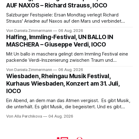
die komplexe Partitur eindrucksvoll, Philippe Sly berührt als
AUF NAXOS – Richard Strauss, IOCO
Franziskus.
Salzburger Festspiele: Ersan Mondtag verlegt Richard
Strauss' Ariadne auf Naxos auf den Mars und verbindet
Science-Fiction mit Opernklassik. Musikalisch überzeugt die
Von Daniela Zimmermann
06 Aug. 2026
Aufführung mit starken Solisten und den Wiener
Halfing, Immling-Festival, UN BALLO IN
Philharmonikern, szenisch bleibt der zweite Akt jedoch
MASCHERA – Giuseppe Verdi, IOCO
hinter den Erwartungen zurück.
Mit Un ballo in maschera gelingt dem Immling Festival eine
packende Verdi-Inszenierung zwischen Traum und
Wirklichkeit. Verena von Kerssenbrock verbindet
Von Daniela Zimmermann
06 Aug. 2026
psychologische Tiefe mit starken Bildern, getragen von
Wiesbaden, Rheingau Musik Festival,
einem spielfreudigen Ensemble und einer musikalisch
Kurhaus Wiesbaden, Konzert am 31. Juli,
überzeugenden Gesamtleistung.
IOCO
Ein Abend, an dem man das Atmen vergisst. Es gibt Musik,
die unterhält. Es gibt Musik, die begeistert. Und es gibt
Musik, nach der man minutenlang kein Wort sagen kann.
Von Alla Perchikova
04 Aug. 2026
Genau so war der Abend im Kurhaus Wiesbaden, an dem
Johannes Brahms’ Erstes Klavierkonzert d-Moll op. 15 mit
Daniil