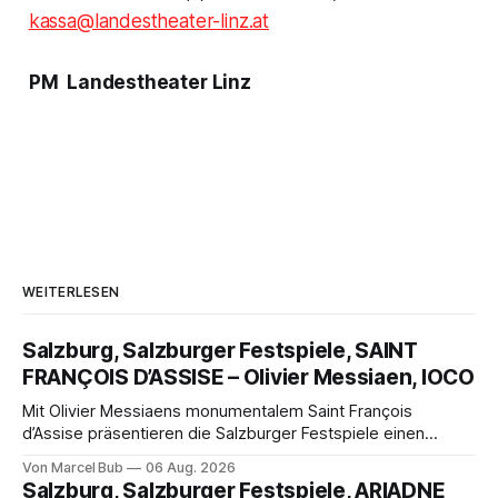
kassa@landestheater-linz.at
PM Landestheater Linz
WEITERLESEN
Salzburg, Salzburger Festspiele, SAINT
FRANÇOIS D’ASSISE – Olivier Messiaen, IOCO
Mit Olivier Messiaens monumentalem Saint François
d’Assise präsentieren die Salzburger Festspiele einen
außergewöhnlichen Opernabend. Romeo Castellucci gelingt
Von Marcel Bub
06 Aug. 2026
eine bildgewaltige Inszenierung, Maxime Pascal entfaltet
Salzburg, Salzburger Festspiele, ARIADNE