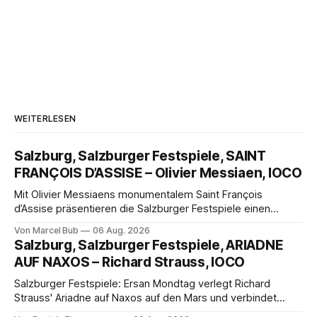
WEITERLESEN
Salzburg, Salzburger Festspiele, SAINT
FRANÇOIS D’ASSISE – Olivier Messiaen, IOCO
Mit Olivier Messiaens monumentalem Saint François
d’Assise präsentieren die Salzburger Festspiele einen
außergewöhnlichen Opernabend. Romeo Castellucci gelingt
Von Marcel Bub
06 Aug. 2026
eine bildgewaltige Inszenierung, Maxime Pascal entfaltet
Salzburg, Salzburger Festspiele, ARIADNE
die komplexe Partitur eindrucksvoll, Philippe Sly berührt als
AUF NAXOS – Richard Strauss, IOCO
Franziskus.
Salzburger Festspiele: Ersan Mondtag verlegt Richard
Strauss' Ariadne auf Naxos auf den Mars und verbindet
Science-Fiction mit Opernklassik. Musikalisch überzeugt die