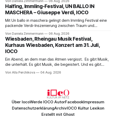
Von Daniela Zimmermann
06 Aug. 2026
Aufführung mit starken Solisten und den Wiener
Halfing, Immling-Festival, UN BALLO IN
Philharmonikern, szenisch bleibt der zweite Akt jedoch
MASCHERA – Giuseppe Verdi, IOCO
hinter den Erwartungen zurück.
Mit Un ballo in maschera gelingt dem Immling Festival eine
packende Verdi-Inszenierung zwischen Traum und
Wirklichkeit. Verena von Kerssenbrock verbindet
Von Daniela Zimmermann
06 Aug. 2026
psychologische Tiefe mit starken Bildern, getragen von
Wiesbaden, Rheingau Musik Festival,
einem spielfreudigen Ensemble und einer musikalisch
Kurhaus Wiesbaden, Konzert am 31. Juli,
überzeugenden Gesamtleistung.
IOCO
Ein Abend, an dem man das Atmen vergisst. Es gibt Musik,
die unterhält. Es gibt Musik, die begeistert. Und es gibt
Musik, nach der man minutenlang kein Wort sagen kann.
Von Alla Perchikova
04 Aug. 2026
Genau so war der Abend im Kurhaus Wiesbaden, an dem
Johannes Brahms’ Erstes Klavierkonzert d-Moll op. 15 mit
Daniil
Über Ioco
Werde IOCO Autor
Facebook
Impressum
Datenschutzerklärung
Archiv
IOCO Kultur Lexikon
Erstellt mit
Ghost