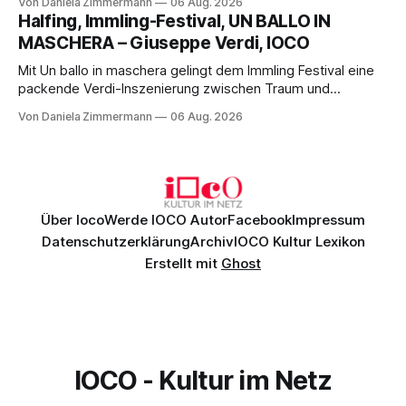
Von Daniela Zimmermann
06 Aug. 2026
Aufführung mit starken Solisten und den Wiener
Halfing, Immling-Festival, UN BALLO IN
Philharmonikern, szenisch bleibt der zweite Akt jedoch
MASCHERA – Giuseppe Verdi, IOCO
hinter den Erwartungen zurück.
Mit Un ballo in maschera gelingt dem Immling Festival eine
packende Verdi-Inszenierung zwischen Traum und
Wirklichkeit. Verena von Kerssenbrock verbindet
Von Daniela Zimmermann
06 Aug. 2026
psychologische Tiefe mit starken Bildern, getragen von
einem spielfreudigen Ensemble und einer musikalisch
überzeugenden Gesamtleistung.
Über Ioco
Werde IOCO Autor
Facebook
Impressum
Datenschutzerklärung
Archiv
IOCO Kultur Lexikon
Erstellt mit
Ghost
IOCO - Kultur im Netz