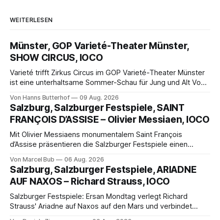
WEITERLESEN
Münster, GOP Varieté-Theater Münster,
SHOW CIRCUS, IOCO
Varieté trifft Zirkus Circus im GOP Varieté-Theater Münster
ist eine unterhaltsame Sommer-Schau für Jung und Alt Von
Hanns Butterhof Wenn sich im GOP Varieté-Theater
Von Hanns Butterhof
09 Aug. 2026
Münster der Vorhang zur neuen Show Circus hebt, erkundet
Salzburg, Salzburger Festspiele, SAINT
wohl auch eine junge Frau, wie es ist, wenn der Zirkus ins
FRANÇOIS D’ASSISE – Olivier Messiaen, IOCO
Varieté kommt.
Mit Olivier Messiaens monumentalem Saint François
d’Assise präsentieren die Salzburger Festspiele einen
außergewöhnlichen Opernabend. Romeo Castellucci gelingt
Von Marcel Bub
06 Aug. 2026
eine bildgewaltige Inszenierung, Maxime Pascal entfaltet
Salzburg, Salzburger Festspiele, ARIADNE
die komplexe Partitur eindrucksvoll, Philippe Sly berührt als
AUF NAXOS – Richard Strauss, IOCO
Franziskus.
Salzburger Festspiele: Ersan Mondtag verlegt Richard
Strauss' Ariadne auf Naxos auf den Mars und verbindet
Science-Fiction mit Opernklassik. Musikalisch überzeugt die