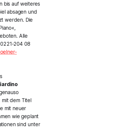
 bis auf weiteres
piel absagen und
t werden. Die
Piano«,
eboten. Alle
 0221-204 08
oelner-
as
iardino
 genauso
 mit dem Titel
e mit neuer
hmen wie geplant
ationen sind unter