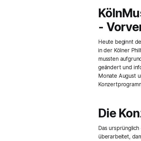
KölnMu
- Vorve
Heute beginnt d
in der Kölner P
mussten aufgrun
geändert und inf
Monate August un
Konzertprogramm
Die Kon
Das ursprünglich
überarbeitet, da