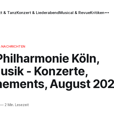
tt & Tanz
Konzert & Liederabend
Musical & Revue
Kritiken
& NACHRICHTEN
Philharmonie Köln,
usik - Konzerte,
ements, August 20
—
2 Min. Lesezeit