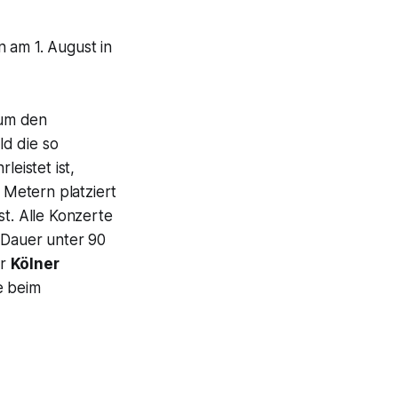
 am 1. August in
 um den
ld die so
eistet ist,
Metern platziert
st. Alle Konzerte
 Dauer unter 90
er
Kölner
e beim