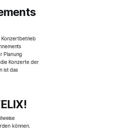
nements
 Konzertbetrieb
onnements
r Planung
die Konzerte der
 ist das
ELIX!
ilweise
erden können.