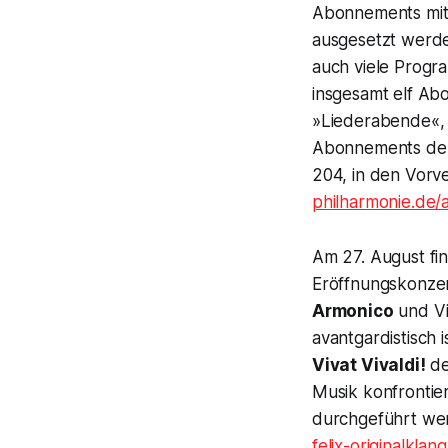
Abonnements mit 
ausgesetzt werde
auch viele Prog
insgesamt elf Ab
»Liederabende«, 
Abonnements der
204, in den Vorv
philharmonie.de
Am 27. August fin
Eröffnungskonzer
Armonico
und Vi
avantgardistisch 
Vivat Vivaldi!
de
Musik konfrontie
durchgeführt werd
felix-originalklan