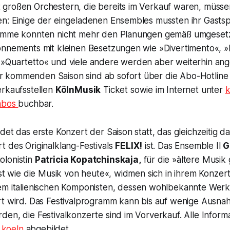
großen Orchestern, die bereits im Verkauf waren, müssen
n: Einige der eingeladenen Ensembles mussten ihr Gasts
ramme konnten nicht mehr den Planungen gemäß umgesetz
onnements mit kleinen Besetzungen wie »Divertimento«, »
»Quartetto« und viele andere werden aber weiterhin ang
 kommenden Saison sind ab sofort über die Abo-Hotline
erkaufsstellen
KölnMusik
Ticket sowie im Internet unter
k
/abos
buchbar.
det das erste Konzert der Saison statt, das gleichzeitig d
t des Originalklang-Festivals
FELIX!
ist. Das Ensemble Il
G
olonistin
Patricia Kopatchinskaja,
für die »ältere Musik
ist wie die Musik von heute«, widmen sich in ihrem Konzert
m italienischen Komponisten, dessen wohlbekannte Werk
rt wird. Das Festivalprogramm kann bis auf wenige Ausna
en, die Festivalkonzerte sind im Vorverkauf. Alle Inform
g.koeln
abgebildet.