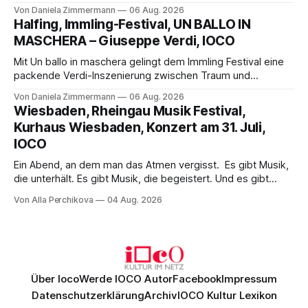
Science-Fiction mit Opernklassik. Musikalisch überzeugt die
Von Daniela Zimmermann
06 Aug. 2026
Aufführung mit starken Solisten und den Wiener
Halfing, Immling-Festival, UN BALLO IN
Philharmonikern, szenisch bleibt der zweite Akt jedoch
MASCHERA – Giuseppe Verdi, IOCO
hinter den Erwartungen zurück.
Mit Un ballo in maschera gelingt dem Immling Festival eine
packende Verdi-Inszenierung zwischen Traum und
Wirklichkeit. Verena von Kerssenbrock verbindet
Von Daniela Zimmermann
06 Aug. 2026
psychologische Tiefe mit starken Bildern, getragen von
Wiesbaden, Rheingau Musik Festival,
einem spielfreudigen Ensemble und einer musikalisch
Kurhaus Wiesbaden, Konzert am 31. Juli,
überzeugenden Gesamtleistung.
IOCO
Ein Abend, an dem man das Atmen vergisst. Es gibt Musik,
die unterhält. Es gibt Musik, die begeistert. Und es gibt
Musik, nach der man minutenlang kein Wort sagen kann.
Von Alla Perchikova
04 Aug. 2026
Genau so war der Abend im Kurhaus Wiesbaden, an dem
Johannes Brahms’ Erstes Klavierkonzert d-Moll op. 15 mit
Daniil
Über Ioco
Werde IOCO Autor
Facebook
Impressum
Datenschutzerklärung
Archiv
IOCO Kultur Lexikon