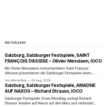
WEITERLESEN
Salzburg, Salzburger Festspiele, SAINT
FRANÇOIS D’ASSISE – Olivier Messiaen, IOCO
Mit Olivier Messiaens monumentalem Saint François
d’Assise präsentieren die Salzburger Festspiele einen
außergewöhnlichen Opernabend. Romeo Castellucci gelingt
Von Marcel Bub
06 Aug. 2026
eine bildgewaltige Inszenierung, Maxime Pascal entfaltet
Salzburg, Salzburger Festspiele, ARIADNE
die komplexe Partitur eindrucksvoll, Philippe Sly berührt als
AUF NAXOS – Richard Strauss, IOCO
Franziskus.
Salzburger Festspiele: Ersan Mondtag verlegt Richard
Strauss' Ariadne auf Naxos auf den Mars und verbindet