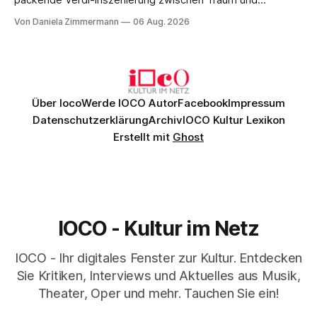
packende Verdi-Inszenierung zwischen Traum und
Wirklichkeit. Verena von Kerssenbrock verbindet
Von Daniela Zimmermann
06 Aug. 2026
psychologische Tiefe mit starken Bildern, getragen von
einem spielfreudigen Ensemble und einer musikalisch
überzeugenden Gesamtleistung.
Über Ioco
Werde IOCO Autor
Facebook
Impressum
Datenschutzerklärung
Archiv
IOCO Kultur Lexikon
Erstellt mit
Ghost
IOCO - Kultur im Netz
IOCO - Ihr digitales Fenster zur Kultur. Entdecken
Sie Kritiken, Interviews und Aktuelles aus Musik,
Theater, Oper und mehr. Tauchen Sie ein!