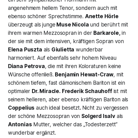
angenehmem hellem Tenor, sondern auch mit
ebenso schöner Sprechstimme.
Anette Hörle
überzeugt als junge
Muse Nicola
und berührt mit
ihrem warmen Mezzosopran in der
Barkarole,
in
der sie mit dem intensiven, kräftigen Sopran von
Elena Puszta
als
Giulietta
wunderbar
harmoniert. Auf ebenfalls sehr hohem Niveau
Diana Petrova
, die mit ihren Koloraturen keine
Wünsche offenließ.
Benjamin Hewat-Craw
, mit
schönem tiefem, fast dämonischem Bariton ist ein
optimaler
Dr. Miracle.
Frederik Schauhoff
ist mit
seinem helleren, aber ebenso kräftigen Bariton als
Coppelius
auch ideal besetzt
.
Nicht zu vergessen
der schöne Mezzosopran von
Solgerd Isalv
als
Antonias
Mutter, welcher das „Todesterzett“
wunderbar ergänzt.