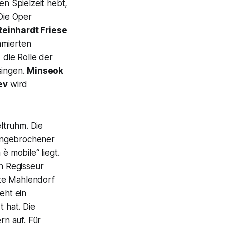
n Spielzeit hebt,
 Die Oper
Reinhardt Friese
mmierten
 die Rolle der
ingen.
Minseok
ev
wird
truhm. Die
 ungebrochener
è mobile“ liegt.
n Regisseur
tte Mahlendorf
eht ein
t hat. Die
n auf. Für