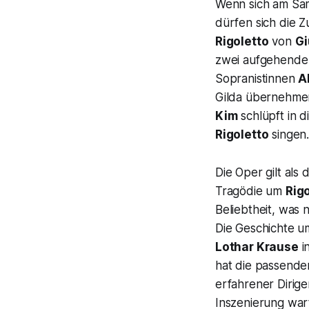
Wenn sich am Sam
dürfen sich die Z
Rigoletto
von
Gi
zwei aufgehende 
Sopranistinnen
A
Gilda übernehm
Kim
schlüpft in d
Rigoletto
singen
Die Oper gilt als
Tragödie um
Rig
Beliebtheit, was 
Die Geschichte u
Lothar Krause
i
hat die passend
erfahrener Dirige
Inszenierung war