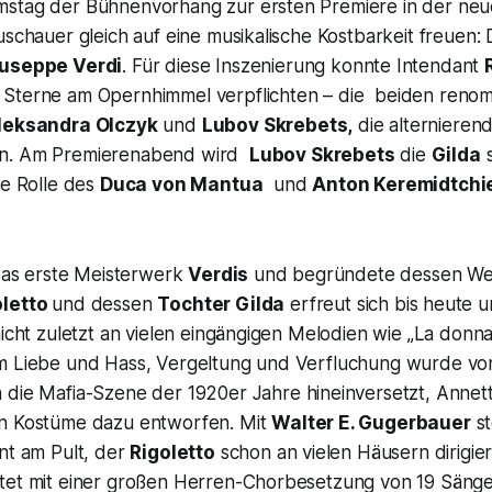
stag der Bühnenvorhang zur ersten Premiere in der neue
uschauer gleich auf eine musikalische Kostbarkeit freuen:
useppe Verdi
. Für diese Inszenierung konnte Intendant
Sterne am Opernhimmel verpflichten – die beiden reno
leksandra Olczyk
und
Lubov Skrebets,
die alternierend
en. Am Premierenabend wird
Lubov Skrebets
die
Gilda
s
ie Rolle des
Duca von Mantua
und
Anton Keremidtchi
.
 das erste Meisterwerk
Verdis
und begründete dessen Wel
oletto
und dessen
Tochter Gilda
erfreut sich bis heute
nicht zuletzt an vielen eingängigen Melodien wie „La donna 
m Liebe und Hass, Vergeltung und Verfluchung wurde vo
n die Mafia-Szene der 1920er Jahre hineinversetzt, Anne
en Kostüme dazu entworfen. Mit
Walter E. Gugerbauer
st
nt am Pult, der
Rigoletto
schon an vielen Häusern dirigier
tet mit einer großen Herren-Chorbesetzung von 19 Sänger