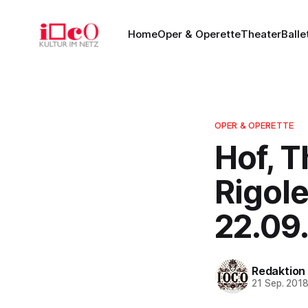
Home
Oper & Operette
Theater
Balle
OPER & OPERETTE
Hof, T
Rigole
22.09
Redaktion
21 Sep. 201