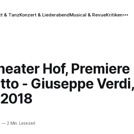
tt & Tanz
Konzert & Liederabend
Musical & Revue
Kritiken
heater Hof, Premiere
tto - Giuseppe Verdi,
.2018
8
—
2 Min. Lesezeit