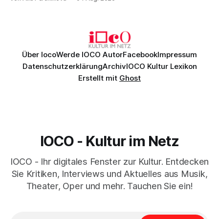
Genau so war der Abend im Kurhaus Wiesbaden, an dem
Johannes Brahms’ Erstes Klavierkonzert d-Moll op. 15 mit
Daniil
Über Ioco
Werde IOCO Autor
Facebook
Impressum
Datenschutzerklärung
Archiv
IOCO Kultur Lexikon
Erstellt mit
Ghost
IOCO - Kultur im Netz
IOCO - Ihr digitales Fenster zur Kultur. Entdecken
Sie Kritiken, Interviews und Aktuelles aus Musik,
Theater, Oper und mehr. Tauchen Sie ein!