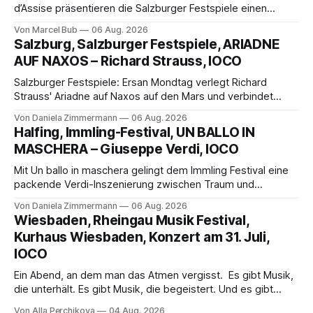
d’Assise präsentieren die Salzburger Festspiele einen
außergewöhnlichen Opernabend. Romeo Castellucci gelingt
Von Marcel Bub
06 Aug. 2026
eine bildgewaltige Inszenierung, Maxime Pascal entfaltet
Salzburg, Salzburger Festspiele, ARIADNE
die komplexe Partitur eindrucksvoll, Philippe Sly berührt als
AUF NAXOS – Richard Strauss, IOCO
Franziskus.
Salzburger Festspiele: Ersan Mondtag verlegt Richard
Strauss' Ariadne auf Naxos auf den Mars und verbindet
Science-Fiction mit Opernklassik. Musikalisch überzeugt die
Von Daniela Zimmermann
06 Aug. 2026
Aufführung mit starken Solisten und den Wiener
Halfing, Immling-Festival, UN BALLO IN
Philharmonikern, szenisch bleibt der zweite Akt jedoch
MASCHERA – Giuseppe Verdi, IOCO
hinter den Erwartungen zurück.
Mit Un ballo in maschera gelingt dem Immling Festival eine
packende Verdi-Inszenierung zwischen Traum und
Wirklichkeit. Verena von Kerssenbrock verbindet
Von Daniela Zimmermann
06 Aug. 2026
psychologische Tiefe mit starken Bildern, getragen von
Wiesbaden, Rheingau Musik Festival,
einem spielfreudigen Ensemble und einer musikalisch
Kurhaus Wiesbaden, Konzert am 31. Juli,
überzeugenden Gesamtleistung.
IOCO
Ein Abend, an dem man das Atmen vergisst. Es gibt Musik,
die unterhält. Es gibt Musik, die begeistert. Und es gibt
Musik, nach der man minutenlang kein Wort sagen kann.
Von Alla Perchikova
04 Aug. 2026