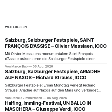
WEITERLESEN
Salzburg, Salzburger Festspiele, SAINT
FRANÇOIS D’ASSISE – Olivier Messiaen, IOCO
Mit Olivier Messiaens monumentalem Saint François
d’Assise präsentieren die Salzburger Festspiele einen
außergewöhnlichen Opernabend. Romeo Castellucci gelingt
Von Marcel Bub
06 Aug. 2026
eine bildgewaltige Inszenierung, Maxime Pascal entfaltet
Salzburg, Salzburger Festspiele, ARIADNE
die komplexe Partitur eindrucksvoll, Philippe Sly berührt als
AUF NAXOS – Richard Strauss, IOCO
Franziskus.
Salzburger Festspiele: Ersan Mondtag verlegt Richard
Strauss' Ariadne auf Naxos auf den Mars und verbindet
Science-Fiction mit Opernklassik. Musikalisch überzeugt die
Von Daniela Zimmermann
06 Aug. 2026
Aufführung mit starken Solisten und den Wiener
Halfing, Immling-Festival, UN BALLO IN
Philharmonikern, szenisch bleibt der zweite Akt jedoch
MASCHERA – Giuseppe Verdi, IOCO
hinter den Erwartungen zurück.