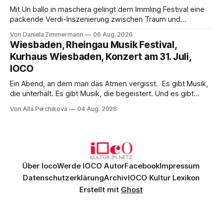
Mit Un ballo in maschera gelingt dem Immling Festival eine
packende Verdi-Inszenierung zwischen Traum und
Wirklichkeit. Verena von Kerssenbrock verbindet
Von Daniela Zimmermann
06 Aug. 2026
psychologische Tiefe mit starken Bildern, getragen von
Wiesbaden, Rheingau Musik Festival,
einem spielfreudigen Ensemble und einer musikalisch
Kurhaus Wiesbaden, Konzert am 31. Juli,
überzeugenden Gesamtleistung.
IOCO
Ein Abend, an dem man das Atmen vergisst. Es gibt Musik,
die unterhält. Es gibt Musik, die begeistert. Und es gibt
Musik, nach der man minutenlang kein Wort sagen kann.
Von Alla Perchikova
04 Aug. 2026
Genau so war der Abend im Kurhaus Wiesbaden, an dem
Johannes Brahms’ Erstes Klavierkonzert d-Moll op. 15 mit
Daniil
Über Ioco
Werde IOCO Autor
Facebook
Impressum
Datenschutzerklärung
Archiv
IOCO Kultur Lexikon
Erstellt mit
Ghost