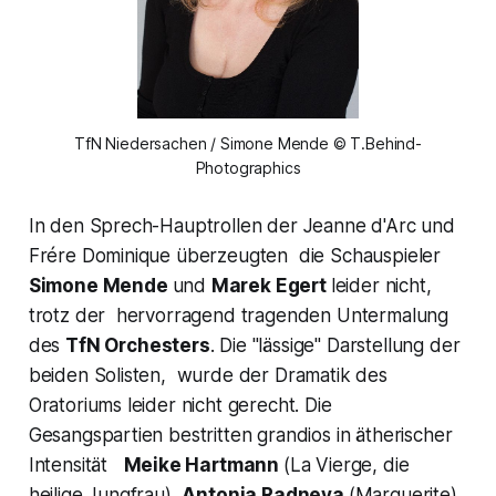
TfN Niedersachen / Simone Mende © T.Behind-
Photographics
In den Sprech-Hauptrollen der Jeanne d'Arc und
Frére Dominique überzeugten die Schauspieler
Simone Mende
und
Marek Egert
leider nicht,
trotz der hervorragend tragenden Untermalung
des
TfN Orchesters
. Die "lässige" Darstellung der
beiden Solisten, wurde der Dramatik des
Oratoriums leider nicht gerecht. Die
Gesangspartien bestritten grandios in ätherischer
Intensität
Meike Hartmann
(La Vierge, die
heilige Jungfrau),
Antonia Radneva
(Marguerite),