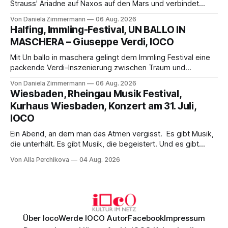
Strauss' Ariadne auf Naxos auf den Mars und verbindet
Science-Fiction mit Opernklassik. Musikalisch überzeugt die
Von Daniela Zimmermann
06 Aug. 2026
Aufführung mit starken Solisten und den Wiener
Halfing, Immling-Festival, UN BALLO IN
Philharmonikern, szenisch bleibt der zweite Akt jedoch
MASCHERA – Giuseppe Verdi, IOCO
hinter den Erwartungen zurück.
Mit Un ballo in maschera gelingt dem Immling Festival eine
packende Verdi-Inszenierung zwischen Traum und
Wirklichkeit. Verena von Kerssenbrock verbindet
Von Daniela Zimmermann
06 Aug. 2026
psychologische Tiefe mit starken Bildern, getragen von
Wiesbaden, Rheingau Musik Festival,
einem spielfreudigen Ensemble und einer musikalisch
Kurhaus Wiesbaden, Konzert am 31. Juli,
überzeugenden Gesamtleistung.
IOCO
Ein Abend, an dem man das Atmen vergisst. Es gibt Musik,
die unterhält. Es gibt Musik, die begeistert. Und es gibt
Musik, nach der man minutenlang kein Wort sagen kann.
Von Alla Perchikova
04 Aug. 2026
Genau so war der Abend im Kurhaus Wiesbaden, an dem
Johannes Brahms’ Erstes Klavierkonzert d-Moll op. 15 mit
Daniil
Über Ioco
Werde IOCO Autor
Facebook
Impressum