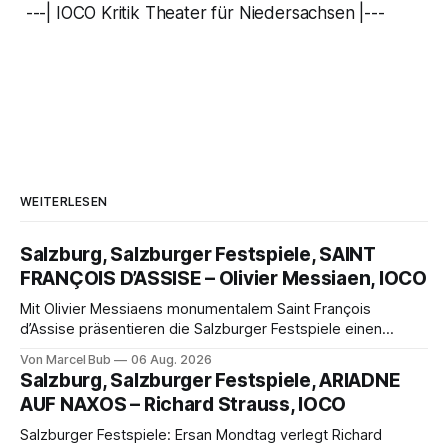
---| IOCO Kritik Theater für Niedersachsen |---
WEITERLESEN
Salzburg, Salzburger Festspiele, SAINT
FRANÇOIS D’ASSISE – Olivier Messiaen, IOCO
Mit Olivier Messiaens monumentalem Saint François
d’Assise präsentieren die Salzburger Festspiele einen
außergewöhnlichen Opernabend. Romeo Castellucci gelingt
Von Marcel Bub
06 Aug. 2026
eine bildgewaltige Inszenierung, Maxime Pascal entfaltet
Salzburg, Salzburger Festspiele, ARIADNE
die komplexe Partitur eindrucksvoll, Philippe Sly berührt als
AUF NAXOS – Richard Strauss, IOCO
Franziskus.
Salzburger Festspiele: Ersan Mondtag verlegt Richard