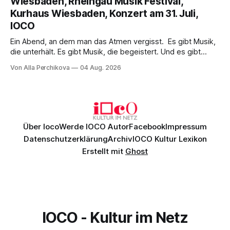
Wiesbaden, Rheingau Musik Festival,
einem spielfreudigen Ensemble und einer musikalisch
Kurhaus Wiesbaden, Konzert am 31. Juli,
überzeugenden Gesamtleistung.
IOCO
Ein Abend, an dem man das Atmen vergisst. Es gibt Musik,
die unterhält. Es gibt Musik, die begeistert. Und es gibt
Musik, nach der man minutenlang kein Wort sagen kann.
Von Alla Perchikova
04 Aug. 2026
Genau so war der Abend im Kurhaus Wiesbaden, an dem
Johannes Brahms’ Erstes Klavierkonzert d-Moll op. 15 mit
Daniil
Über Ioco
Werde IOCO Autor
Facebook
Impressum
Datenschutzerklärung
Archiv
IOCO Kultur Lexikon
Erstellt mit
Ghost
IOCO - Kultur im Netz