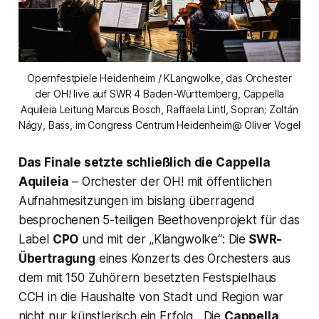
Opernfestpiele Heidenheim / KLangwolke, das Orchester
der OH! live auf SWR 4 Baden-Württemberg, Cappella
Aquileia Leitung Marcus Bosch, Raffaela Lintl, Sopran; Zoltán
Nágy, Bass, im Congress Centrum Heidenheim@ Oliver Vogel
Das Finale setzte schließlich die Cappella
Aquileia
– Orchester der OH! mit öffentlichen
Aufnahmesitzungen im bislang überragend
besprochenen 5-teiligen Beethovenprojekt für das
Label
CPO
und mit der
„Klangwolke“
: Die
SWR-
Übertragung
eines Konzerts des Orchesters aus
dem mit 150 Zuhörern besetzten Festspielhaus
CCH in die Haushalte von Stadt und Region war
nicht nur künstlerisch ein Erfolg. „Die
Cappella