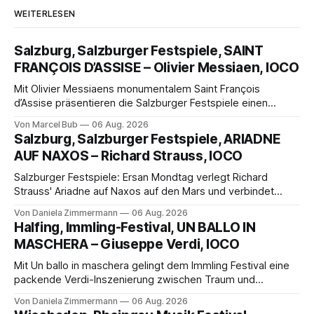
WEITERLESEN
Salzburg, Salzburger Festspiele, SAINT
FRANÇOIS D’ASSISE – Olivier Messiaen, IOCO
Mit Olivier Messiaens monumentalem Saint François
d’Assise präsentieren die Salzburger Festspiele einen
außergewöhnlichen Opernabend. Romeo Castellucci gelingt
Von Marcel Bub
06 Aug. 2026
eine bildgewaltige Inszenierung, Maxime Pascal entfaltet
Salzburg, Salzburger Festspiele, ARIADNE
die komplexe Partitur eindrucksvoll, Philippe Sly berührt als
AUF NAXOS – Richard Strauss, IOCO
Franziskus.
Salzburger Festspiele: Ersan Mondtag verlegt Richard
Strauss' Ariadne auf Naxos auf den Mars und verbindet
Science-Fiction mit Opernklassik. Musikalisch überzeugt die
Von Daniela Zimmermann
06 Aug. 2026
Aufführung mit starken Solisten und den Wiener
Halfing, Immling-Festival, UN BALLO IN
Philharmonikern, szenisch bleibt der zweite Akt jedoch
MASCHERA – Giuseppe Verdi, IOCO
hinter den Erwartungen zurück.
Mit Un ballo in maschera gelingt dem Immling Festival eine
packende Verdi-Inszenierung zwischen Traum und
Wirklichkeit. Verena von Kerssenbrock verbindet
Von Daniela Zimmermann
06 Aug. 2026
psychologische Tiefe mit starken Bildern, getragen von